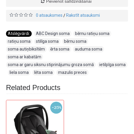
Pievienot salīdzināšanai
0 atsauksmes
Rakstīt atsauksmi
/
Atslēgvārdi:
ABC Design soma
,
bērnu ratiņu soma
,
ratiņu soma
,
stilīga soma
,
bērnu soma
,
soma autiņbiksītēm
,
ērta soma
,
auduma soma
,
soma ar kabatām
,
soma ar garu siksnu stiprinājumu groza somā
,
ietilpīga soma
,
liela soma
,
lēta soma
,
mazulis preces
Related Products
-25%