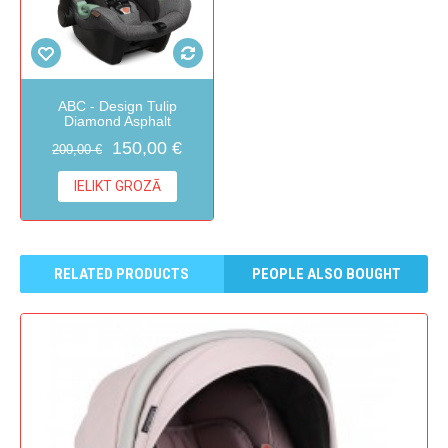
ABC - Design Tulip
Diamond Asphalt
150,00 €
200,00 €
IELIKT GROZĀ
RELATED PRODUCTS
PEOPLE ALSO BOUGHT