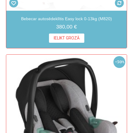
Bebecar autosēdeklītis Easy lock 0-13kg (M820)
380,00 €
IELIKT GROZĀ
-50%