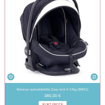
Bebecar autosēdeklītis Easy lock 0-13kg (M821)
380,00 €
IELIKT GROZĀ