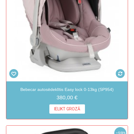
Bebecar autosēdeklītis Easy lock 0-13kg (SP954)
380,00 €
IELIKT GROZĀ
-40%