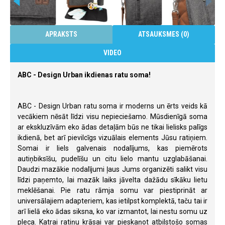
APRAKSTS
ATSAUKSMES (0)
VIDEO
ABC - Design Urban ikdienas ratu soma!
ABC - Design Urban ratu soma ir moderns un ērts veids kā
vecākiem nēsāt līdzi visu nepieciešamo. Mūsdienīgā soma
ar ekskluzīvām eko ādas detaļām būs ne tikai lielisks palīgs
ikdienā, bet arī pievilcīgs vizuālais elements Jūsu ratiņiem.
Somai ir liels galvenais nodalījums, kas piemērots
autiņbiksīšu, pudelīšu un citu lielo mantu uzglabāšanai.
Daudzi mazākie nodalījumi ļaus Jums organizēti salikt visu
līdzi paņemto, lai mazāk laiks jāvelta dažādu sīkāku lietu
meklēšanai. Pie ratu rāmja somu var piestiprināt ar
universālajiem adapteriem, kas ietilpst komplektā, taču tai ir
arī lielā eko ādas siksna, ko var izmantot, lai nestu somu uz
pleca. Katrai ratiņu krāsai var pieskaņot atbilstošo somas