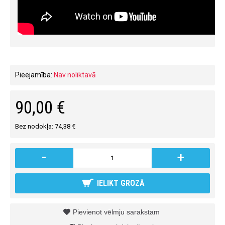
Pieejamība:
Nav noliktavā
90,00 €
Bez nodokļa: 74,38 €
-
+
IELIKT GROZĀ
Pievienot vēlmju sarakstam