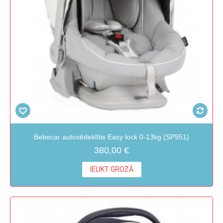
Bebecar autosēdeklītis Easy lock 0-13kg (SP951)
380,00 €
IELIKT GROZĀ