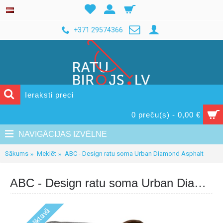
+371 29574366
0 preču(s) - 0,00 €
NAVIGĀCIJAS IZVĒLNE
Sākums
Meklēt
ABC - Design ratu soma Urban Diamond Asphalt
ABC - Design ratu soma Urban Diamond Asphalt