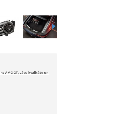
enz AMG GT, vācu kvalitāte un