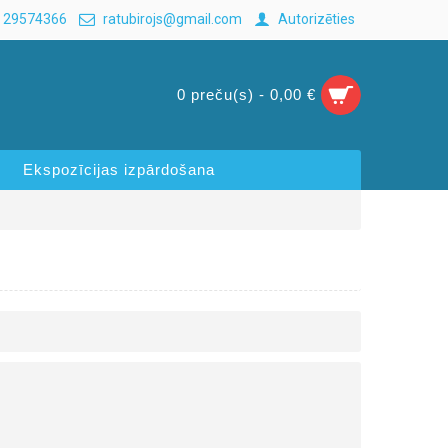
 29574366
ratubirojs@gmail.com
Autorizēties
0 preču(s) - 0,00 €
Ekspozīcijas izpārdošana