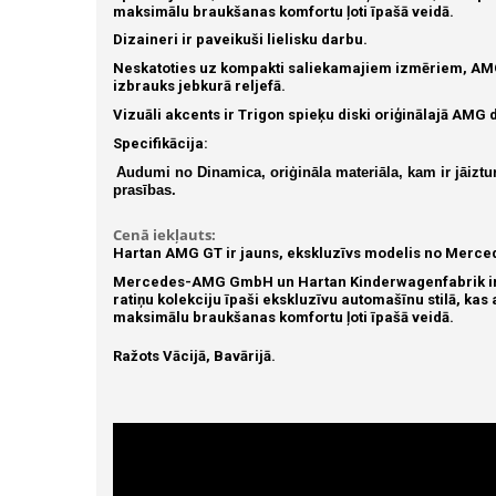
maksimālu braukšanas komfortu ļoti īpašā veidā.
Dizaineri ir paveikuši lielisku darbu.
Neskatoties uz kompakti saliekamajiem izmēriem, AMG 
izbrauks jebkurā reljefā.
Vizuāli akcents ir Trigon spieķu diski oriģinālajā AMG 
Specifikācija:
Audumi no Dinamica, oriģināla materiāla, kam ir jāiztu
prasības.
Cenā iekļauts:
Hartan AMG GT ir jauns, ekskluzīvs modelis no Merc
Mercedes-AMG GmbH un Hartan Kinderwagenfabrik ir l
ratiņu kolekciju īpaši ekskluzīvu automašīnu stilā, kas
maksimālu braukšanas komfortu ļoti īpašā veidā.
Ražots Vācijā, Bavārijā.