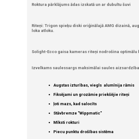
Roktura pārklājums ādas izskatā un ar dubultu šuvi
Riteņi: Trigon spieķu diski oriģinālajā AMG dizainā, au
loka atloku.
Solight-Ecco gaisa kameras riteņi nodrošina optimālu
Izvelkams saulessargs maksimālai saules aizsardzība
Augstas izturības, viegls alumīnija rāmis
Fiksējami un grozāmie priekšējie riteņi
ļoti mazs, kad salocīts
Stāvbremze "Wippmatic"
Mīksti rokturi
Piecu punktu drošības sistēma