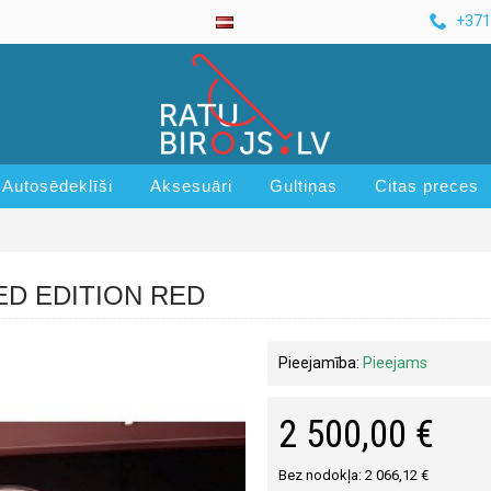
+371
Autosēdeklīši
Aksesuāri
Gultiņas
Citas preces
TED EDITION RED
Pieejamība:
Pieejams
2 500,00 €
Bez nodokļa: 2 066,12 €