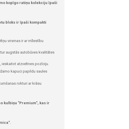
 kopīgo ratiņu kolekciju īpaši
tu bloks ir īpaši kompakti
ņu virsmas ir ar mīlestību
iztur augstās autobūves kvalitātes
 ieskaitot atzveltnes pozīciju.
laižamo kapuci papildu saules
tumšanas rokturi ar krāsu
o kulbiņu "Premium", kas ir
mica".