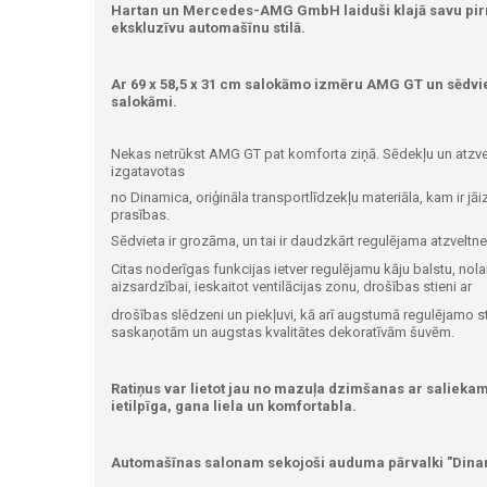
Hartan un Mercedes-AMG GmbH laiduši klajā savu pirmo
ekskluzīvu automašīnu stilā.
Ar 69 x 58,5 x 31 cm salokāmo izmēru AMG GT un sēdvie
salokāmi.
Nekas netrūkst AMG GT pat komforta ziņā. Sēdekļu un atzvelt
izgatavotas
no Dinamica, oriģināla transportlīdzekļu materiāla, kam ir jā
prasības.
Sēdvieta ir grozāma, un tai ir daudzkārt regulējama atzveltne,
Citas noderīgas funkcijas ietver regulējamu kāju balstu, no
aizsardzībai, ieskaitot ventilācijas zonu, drošības stieni ar
drošības slēdzeni un piekļuvi, kā arī augstumā regulējamo s
saskaņotām un augstas kvalitātes dekoratīvām šuvēm.
Ratiņus var lietot jau no mazuļa dzimšanas ar saliekam
ietilpīga, gana liela un komfortabla.
Automašīnas salonam sekojoši auduma pārvalki "Dina