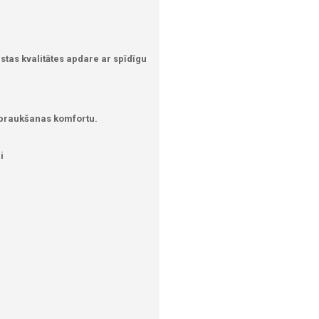
gstas kvalitātes apdare ar spīdīgu
 braukšanas komfortu.
i