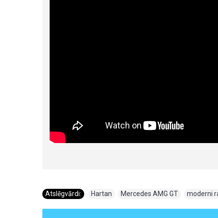
Atslēgvārdi:
Hartan
,
Mercedes AMG GT
,
moderni r