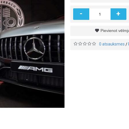
-
+
Pievienot vēlm
0 atsauksmes
/