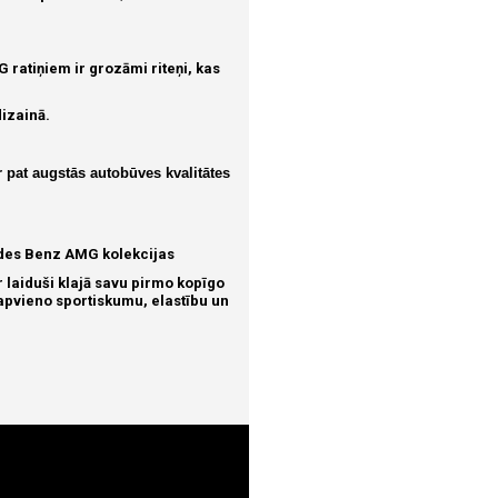
ratiņiem ir grozāmi riteņi, kas
dizainā.
r pat augstās autobūves kvalitātes
edes Benz AMG kolekcijas
aiduši klajā savu pirmo kopīgo
 apvieno sportiskumu, elastību un