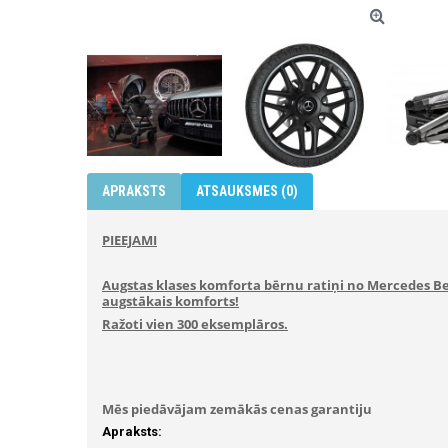
APRAKSTS
ATSAUKSMES (0)
PIEEJAMI
Augstas klases komforta bērnu ratiņi no Mercedes B
augstākais komforts!
Ražoti vien 300 eksemplāros.
Mēs piedāvājam zemākās cenas garantiju
Apraksts: