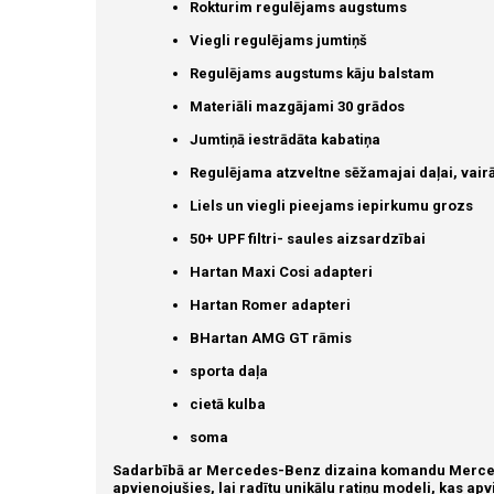
Rokturim regulējams augstums
Viegli regulējams jumtiņš
Regulējams augstums kāju balstam
Materiāli mazgājami 30 grādos
Jumtiņā iestrādāta kabatiņa
Regulējama atzveltne sēžamajai daļai, vair
Liels un viegli pieejams iepirkumu grozs
50+ UPF filtri- saules aizsardzībai
Hartan Maxi Cosi adapteri
Hartan Romer adapteri
BHartan AMG GT rāmis
sporta daļa
cietā kulba
soma
Sadarbībā ar Mercedes-Benz dizaina komandu Merce
apvienojušies, lai radītu unikālu ratiņu modeli, kas ap