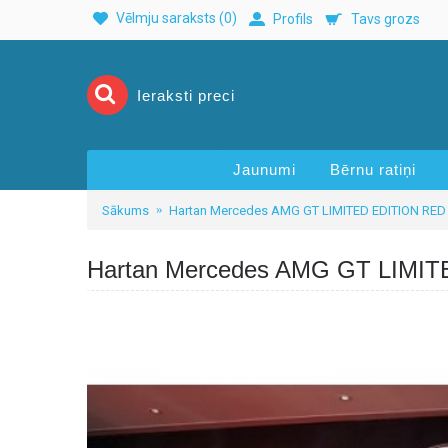
Vēlmju saraksts (
0
)
Profils
Tavs grozs
Jaunumi
Bērnu ratiņi
Sākums
Hartan Mercedes AMG GT LIMITED EDITION RED
Hartan Mercedes AMG GT LIMI