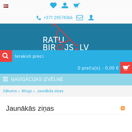
+371 29574366
0 preču(s) - 0,00 €
NAVIGĀCIJAS IZVĒLNE
Sākums
Blogs
Jaunākās ziņas
Jaunākās ziņas