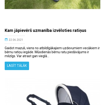
Kam jāpievērš uzmanība izvēloties ratiņus
22.06.2021
Gaidot mazuli, viens no atbildīgākajiem uzdevumiem vecākiem ir
bērnu ratiņu iegāde. Mūsdienās bērnu ratu piedāvājums ir
milzīgs. Var atrast gan vieglā...
LASĪT TĀLĀK