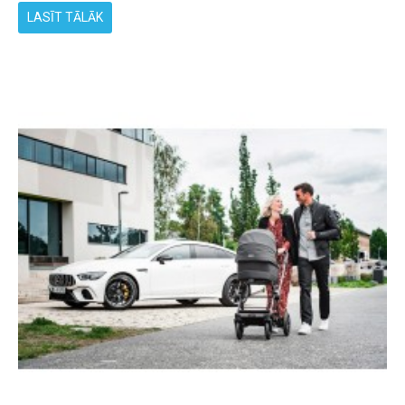
LASĪT TĀLĀK