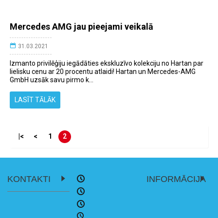
Mercedes AMG jau pieejami veikalā
31.03.2021
Izmanto privilēģiju iegādāties ekskluzīvo kolekciju no Hartan par
lielisku cenu ar 20 procentu atlaidi! Hartan un Mercedes-AMG
GmbH uzsāk savu pirmo k...
LASĪT TĀLĀK
|<
<
1
2
KONTAKTI
INFORMĀCIJA