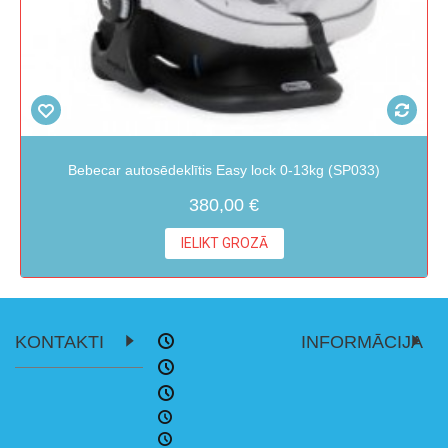
Bebecar autosēdeklītis Easy lock 0-13kg (SP033)
380,00 €
IELIKT GROZĀ
KONTAKTI
INFORMĀCIJA