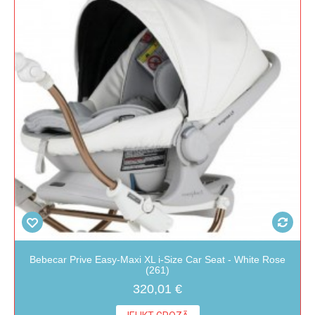
Bebecar Prive Easy-Maxi XL i-Size Car Seat - White Rose
(261)
320,01 €