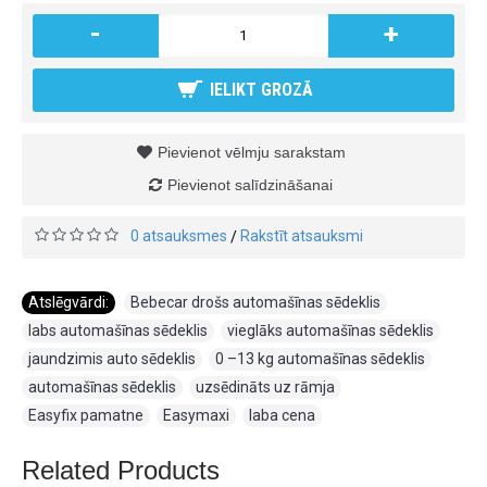
-
+
IELIKT GROZĀ
Pievienot vēlmju sarakstam
Pievienot salīdzināšanai
0 atsauksmes
Rakstīt atsauksmi
/
Atslēgvārdi:
Bebecar drošs automašīnas sēdeklis
,
labs automašīnas sēdeklis
,
vieglāks automašīnas sēdeklis
,
jaundzimis auto sēdeklis
,
0 –13 kg automašīnas sēdeklis
,
automašīnas sēdeklis
,
uzsēdināts uz rāmja
,
Easyfix pamatne
,
Easymaxi
,
laba cena
Related Products