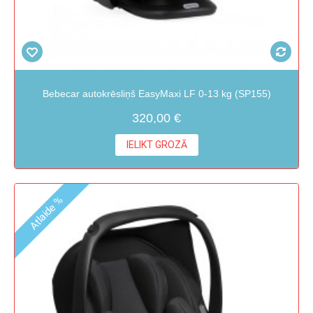
Bebecar autokrēsliņš EasyMaxi LF 0-13 kg (SP155)
320,00 €
IELIKT GROZĀ
Atlaide %