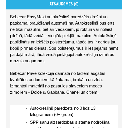
ATSAUKSMES (0)
Bebecar EasyMaxi autokrēsliņš paredzēts drošai un 
patīkamai braukšanai automašīnā. Autokrēsliņš būs ērts 
ne tikai mazulim, bet arī vecākiem, jo rokturi var nolaist 
pilnībā, tādā veidā ir vieglāk piekļūt mazulim. Autokrēsliņš 
papildināts ar iekšējo polsterējumu, tāpēc tas ir derīgs jau 
kopš pirmās dienas. Šos polsterējumus ir iespējams ņemt 
pa daļām ārā, tādā veidā pielāgojot autokrēsliņa izmērus 
mazuļa augumam.
Bebecar Prive kolekcija darināta no tādiem augstas 
kvalitātes audumiem kā žakarda, brokāta un zīda. 
Izmantoti materiāli no pasaules slaveniem modes 
zīmoliem - Dolce & Gabbana, Chanel un citiem. 
Autokrēsliņš paredzēts no 0 līdz 13 
kilogramiem (0+ grupa)
SPP sānu aizsardzības sistēma nodrošina 