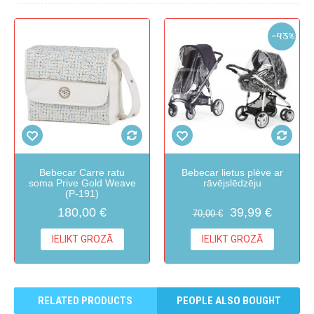
-43%
Bebecar Carre ratu
Bebecar lietus plēve ar
soma Prive Gold Weave
rāvējslēdzēju
(P-191)
180,00 €
39,99 €
70,00 €
IELIKT GROZĀ
IELIKT GROZĀ
RELATED PRODUCTS
PEOPLE ALSO BOUGHT