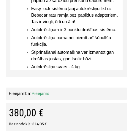
papildu aizsardzību pret sānu sadursmēm.
Easy lock sistēma ļauj autokrēsliņu likt uz 
Bebecar ratu rāmja bez papildus adapteriem. 
Tas ir viegli, ērti un ātri!
Autokrēsliņam ir 3 punktu drošības sistēma.
Autokrēsliņa pamatnei piemīt arī šūpulīša 
funkcija.
Stiprināšanai automašīnā var izmantot gan 
drošības jostas, gan Isofix bāzi.
Autokrēsliņa svars - 4 kg.
Pieejamība:
Pieejams
380,00 €
Bez nodokļa: 314,05 €