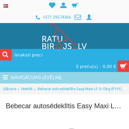
+371 29574366
0 preču(s) - 0,00 €
NAVIGĀCIJAS IZVĒLNE
Sākums
Meklēt
Bebecar autosēdeklītis Easy Maxi LF 0-13kg (P191)
Bebecar autosēdeklītis Easy Maxi LF 0-13kg (P191)