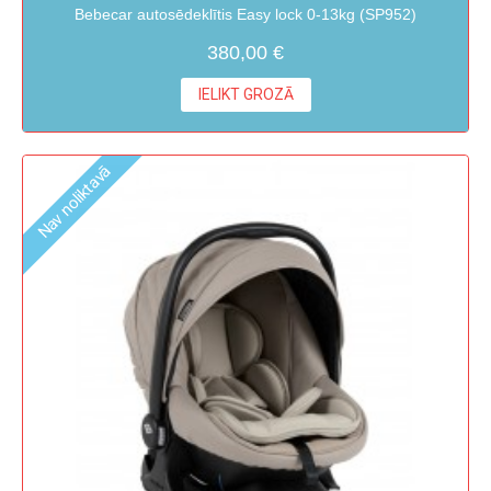
Bebecar autosēdeklītis Easy lock 0-13kg (SP952)
380,00 €
IELIKT GROZĀ
Nav noliktavā