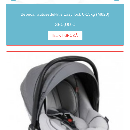
Bebecar autosēdeklītis Easy lock 0-13kg (M820)
380,00 €
IELIKT GROZĀ