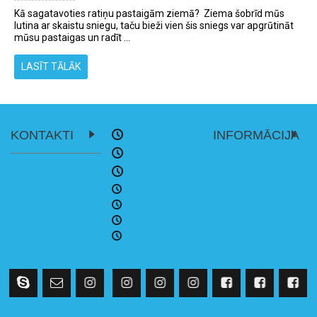
Kā sagatavoties ratiņu pastaigām ziemā? Ziema šobrīd mūs
lutina ar skaistu sniegu, taču bieži vien šis sniegs var apgrūtināt
mūsu pastaigas un radīt ...
LASĪT TĀLĀK
KONTAKTI
INFORMĀCIJA