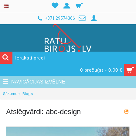
+371 29574366
0 preču(s) - 0,00 €
NAVIGĀCIJAS IZVĒLNE
Sākums
Blogs
Atslēgvārdi: abc-design