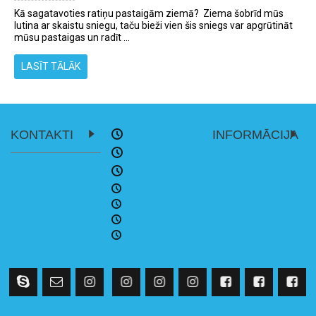
Kā sagatavoties ratiņu pastaigām ziemā? Ziema šobrīd mūs
lutina ar skaistu sniegu, taču bieži vien šis sniegs var apgrūtināt
mūsu pastaigas un radīt ...
LASĪT TĀLĀK
KONTAKTI
INFORMĀCIJA