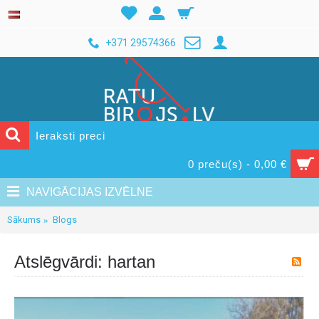
+371 29574366
0 preču(s) - 0,00 €
NAVIGĀCIJAS IZVĒLNE
Sākums
Blogs
Atslēgvārdi: hartan