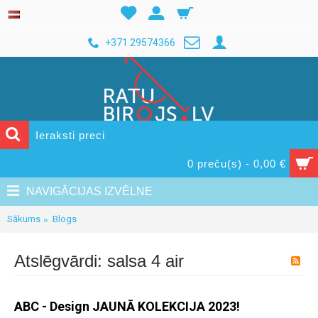
+371 29574366
0 preču(s) - 0,00 €
NAVIGĀCIJAS IZVĒLNE
Sākums
Blogs
Atslēgvārdi: salsa 4 air
ABC - Design JAUNĀ KOLEKCIJA 2023!