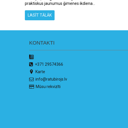
praktiskus jaunumus ģimenes ikdiena...
LASĪT TĀLĀK
KONTAKTI
+371 29574366
Karte
info@ratubirojs.lv
Mūsu rekvizīti