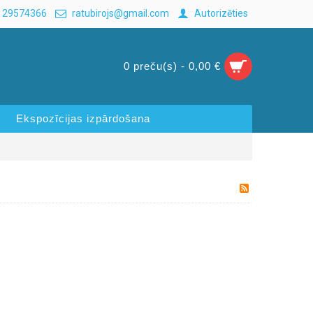
 29574366
ratubirojs@gmail.com
Autorizēties
0 preču(s) - 0,00 €
Ekspozīcijas izpārdošana