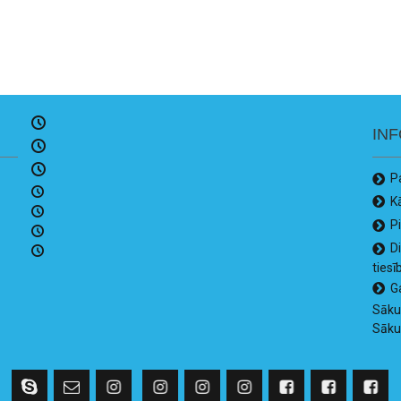
IN
P
K
P
D
tiesī
G
Sāk
Sāk