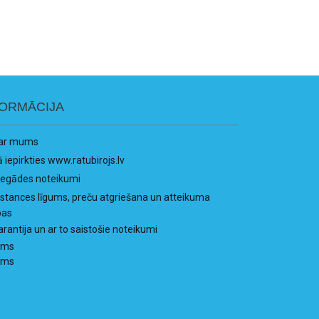
FORMĀCIJA
ar mums
ā iepirkties www.ratubirojs.lv
iegādes noteikumi
istances līgums, preču atgriešana un atteikuma
bas
arantija un ar to saistošie noteikumi
ums
ums