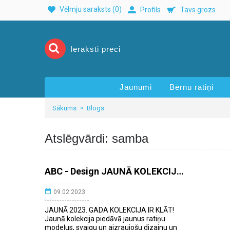
Vēlmju saraksts (
0
)
Profils
Tavs grozs
Jaunumi
Bērnu ratiņi
Sākums
Blogs
Atslēgvārdi: samba
ABC - Design JAUNĀ KOLEKCIJA 2023!
09.02.2023
JAUNĀ 2023. GADA KOLEKCIJA IR KLĀT!
Jaunā kolekcija piedāvā jaunus ratiņu
modeļus, svaigu un aizraujošu dizainu un