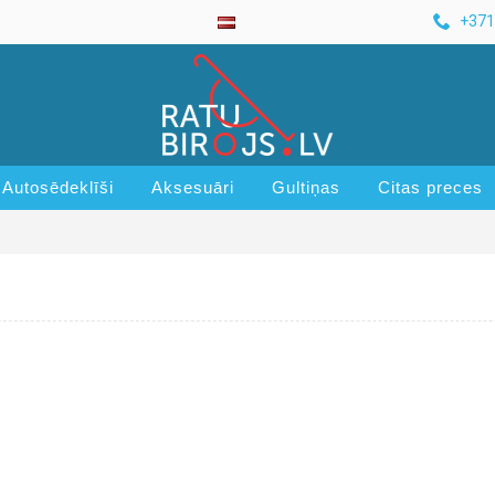
+371
Autosēdeklīši
Aksesuāri
Gultiņas
Citas preces