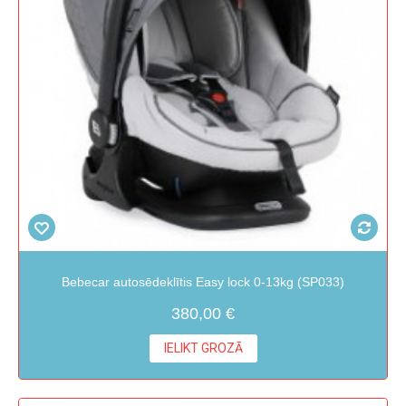
Bebecar autosēdeklītis Easy lock 0-13kg (SP033)
380,00 €
IELIKT GROZĀ