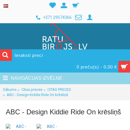
+371 29574366
0 preču(s) - 0,00 €
NAVIGĀCIJAS IZVĒLNE
Sākums
Citas preces
CITAS PRECES
ABC - Design Kiddie Ride On krēsliņš
ABC - Design Kiddie Ride On krēsliņš