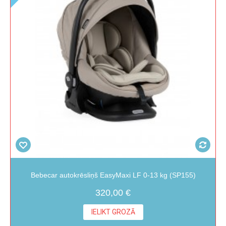
Bebecar autokrēsliņš EasyMaxi LF 0-13 kg (SP155)
320,00 €
IELIKT GROZĀ