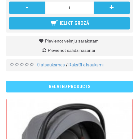
-
+
IELIKT GROZĀ
Pievienot vēlmju sarakstam
Pievienot salīdzināšanai
0 atsauksmes
Rakstīt atsauksmi
/
RELATED PRODUCTS