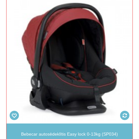
Bebecar autosēdeklītis Easy lock 0-13kg (SP034)