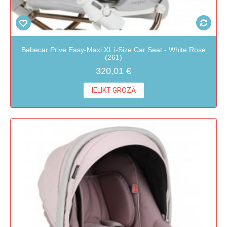
Bebecar Prive Easy-Maxi XL i-Size Car Seat - White Rose
(261)
320,01 €
IELIKT GROZĀ