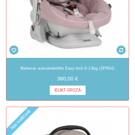
Bebecar autosēdeklītis Easy lock 0-13kg (SP954)
380,00 €
IELIKT GROZĀ
Nav noliktavā