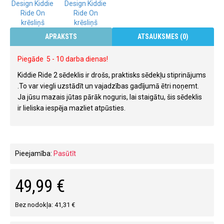
APRAKSTS
ATSAUKSMES (0)
Piegāde 5 - 10 darba dienas!
Kiddie Ride 2 sēdeklis ir drošs, praktisks sēdekļu stiprinājums
.To var viegli uzstādīt un vajadzības gadījumā ētri noņemt.
Ja jūsu mazais jūtas pārāk noguris, lai staigātu, šis sēdeklis
ir lieliska iespēja mazliet atpūsties.
Pieejamība:
Pasūtīt
49,99 €
Bez nodokļa: 41,31 €