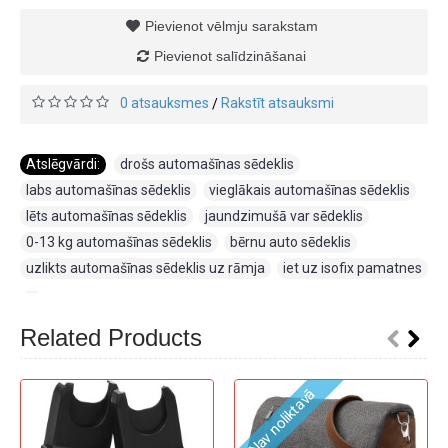
Pievienot vēlmju sarakstam
Pievienot salīdzināšanai
0 atsauksmes
Rakstīt atsauksmi
/
Atslēgvārdi:
drošs automašīnas sēdeklis
,
labs automašīnas sēdeklis
,
vieglākais automašīnas sēdeklis
,
lēts automašīnas sēdeklis
,
jaundzimušā var sēdeklis
,
0-13 kg automašīnas sēdeklis
,
bērnu auto sēdeklis
,
uzlikts automašīnas sēdeklis uz rāmja
,
iet uz isofix pamatnes
,
Related Products
Nav noliktavā