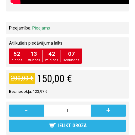
Pieejamība:
Pieejams
Atlikušais piedāvājuma laiks
52
13
42
07
dienas
stundas
minūtes
sekundes
150,00 €
200,00 €
Bez nodokļa: 123,97 €
-
+
IELIKT GROZĀ