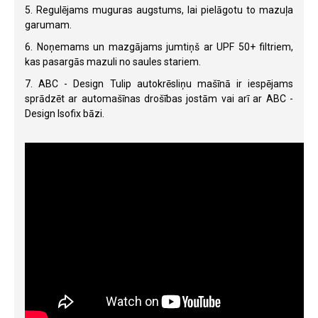
5. Regulējams muguras augstums, lai pielāgotu to mazuļa
garumam.
6. Noņemams un mazgājams jumtiņš ar UPF 50+ filtriem,
kas pasargās mazuli no saules stariem.
7. ABC - Design Tulip autokrēsliņu mašīnā ir iespējams
sprādzēt ar automašīnas drošības jostām vai arī ar ABC -
Design Isofix bāzi.