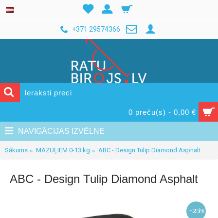
+371 29574366
0 preču(s) - 0,00 €
NAVIGĀCIJAS IZVĒLNE
Sākums
MAZUĻIEM 0-13 kg
ABC - Design Tulip Diamond Asphalt
ABC - Design Tulip Diamond Asphalt
-25%