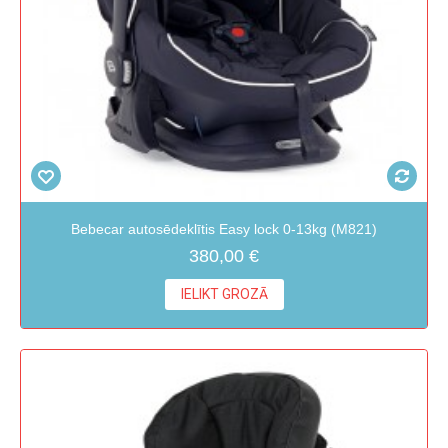
Bebecar autosēdeklītis Easy lock 0-13kg (M821)
380,00 €
IELIKT GROZĀ