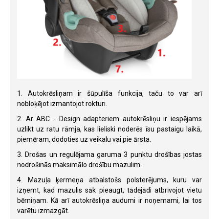
1. Autokrēsliņam ir šūpulīša funkcija, taču to var arī
nobloķējot izmantojot rokturi.
2. Ar ABC - Design adapteriem autokrēsliņu ir iespējams
uzlikt uz ratu rāmja, kas lieliski noderēs īsu pastaigu laikā,
piemēram, dodoties uz veikalu vai pie ārsta.
3. Drošas un regulējama garuma 3 punktu drošības jostas
nodrošinās maksimālo drošību mazulim.
4. Mazuļa ķermeņa atbalstošs polsterējums, kuru var
izņemt, kad mazulis sāk pieaugt, tādējādi atbrīvojot vietu
bērniņam. Kā arī autokrēsliņa audumi ir noņemami, lai tos
varētu izmazgāt.