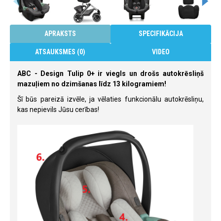
APRAKSTS
SPECIFIKĀCIJA
ATSAUKSMES (0)
VIDEO
ABC - Design Tulip 0+ ir viegls un drošs autokrēsliņš
mazuļiem no dzimšanas līdz 13 kilogramiem!
Šī būs pareizā izvēle, ja vēlaties funkcionālu autokrēsliņu,
kas nepievils Jūsu cerības!