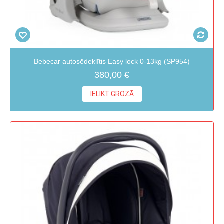
Bebecar autosēdeklītis Easy lock 0-13kg (SP954)
380,00 €
IELIKT GROZĀ