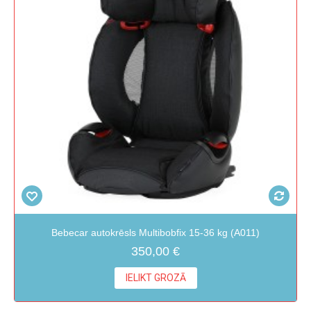
Bebecar autokrēsls Multibobfix 15-36 kg (A011)
350,00 €
IELIKT GROZĀ