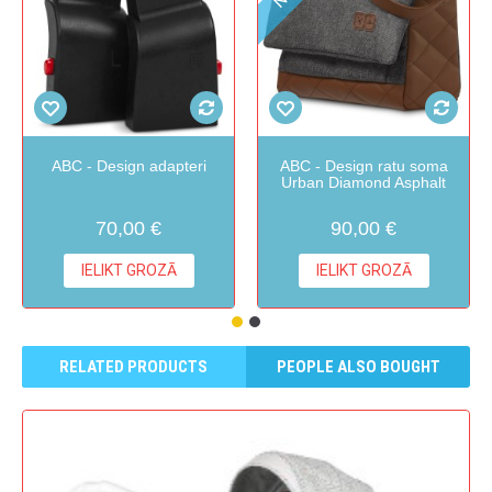
ABC - Design adapteri
ABC - Design ratu soma
Urban Diamond Asphalt
70,00 €
90,00 €
IELIKT GROZĀ
IELIKT GROZĀ
RELATED PRODUCTS
PEOPLE ALSO BOUGHT