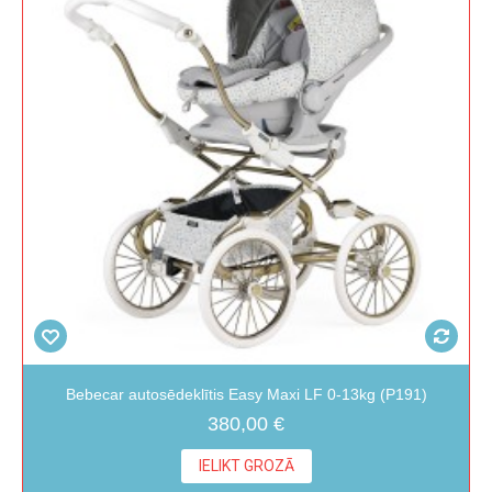
Bebecar autosēdeklītis Easy Maxi LF 0-13kg (P191)
380,00 €
IELIKT GROZĀ