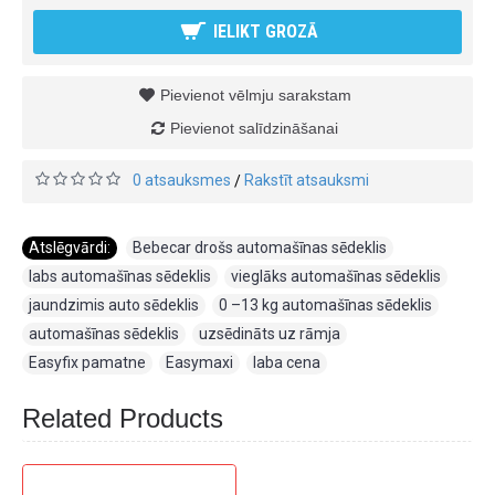
IELIKT GROZĀ
Pievienot vēlmju sarakstam
Pievienot salīdzināšanai
0 atsauksmes
Rakstīt atsauksmi
/
Atslēgvārdi:
Bebecar drošs automašīnas sēdeklis
,
labs automašīnas sēdeklis
,
vieglāks automašīnas sēdeklis
,
jaundzimis auto sēdeklis
,
0 –13 kg automašīnas sēdeklis
,
automašīnas sēdeklis
,
uzsēdināts uz rāmja
,
Easyfix pamatne
,
Easymaxi
,
laba cena
Related Products