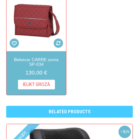
Bebecar CARRE soma
SP-034
130,00 €
IELIKT GROZĀ
RELATED PRODUCTS
-31%
Pasūtīt