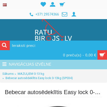
+371 29574366
0 preču(s) - 0,00 €
NAVIGĀCIJAS IZVĒLNE
Sākums
MAZUĻIEM 0-13 kg
Bebecar autosēdeklītis Easy lock 0-13kg (SP034)
Bebecar autosēdeklītis Easy lock 0-13kg (SP034)