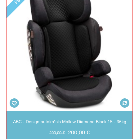
ABC - Design autokrēsls Mallow Diamond Black 15 - 36kg
200,00 €
290,00 €