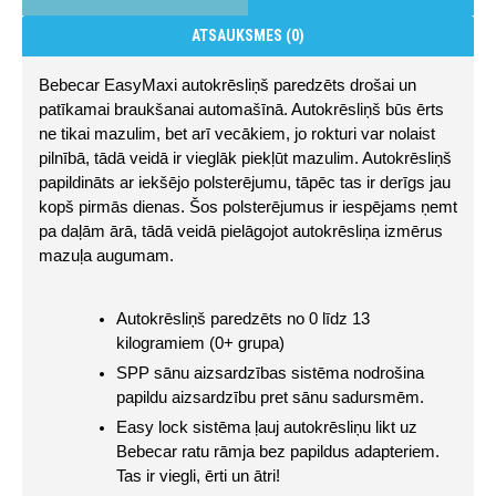
ATSAUKSMES (0)
Bebecar EasyMaxi autokrēsliņš paredzēts drošai un 
patīkamai braukšanai automašīnā. Autokrēsliņš būs ērts 
ne tikai mazulim, bet arī vecākiem, jo rokturi var nolaist 
pilnībā, tādā veidā ir vieglāk piekļūt mazulim. Autokrēsliņš 
papildināts ar iekšējo polsterējumu, tāpēc tas ir derīgs jau 
kopš pirmās dienas. Šos polsterējumus ir iespējams ņemt 
pa daļām ārā, tādā veidā pielāgojot autokrēsliņa izmērus 
mazuļa augumam.
Autokrēsliņš paredzēts no 0 līdz 13 
kilogramiem (0+ grupa)
SPP sānu aizsardzības sistēma nodrošina 
papildu aizsardzību pret sānu sadursmēm.
Easy lock sistēma ļauj autokrēsliņu likt uz 
Bebecar ratu rāmja bez papildus adapteriem. 
Tas ir viegli, ērti un ātri!