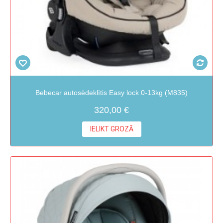
Bebecar autosēdeklītis Easy lock 0-13kg (M835)
320,00 €
IELIKT GROZĀ