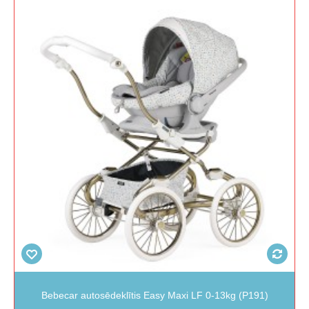
Bebecar autosēdeklītis Easy Maxi LF 0-13kg (P191)