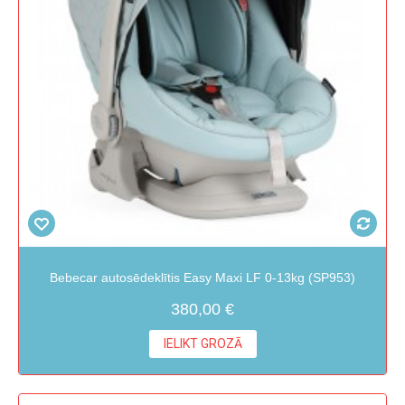
Bebecar autosēdeklītis Easy Maxi LF 0-13kg (SP953)
380,00 €
IELIKT GROZĀ