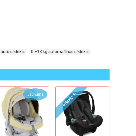
 auto sēdeklis
,
0 –13 kg automašīnas sēdeklis
,
Atlaide %
Jaunums