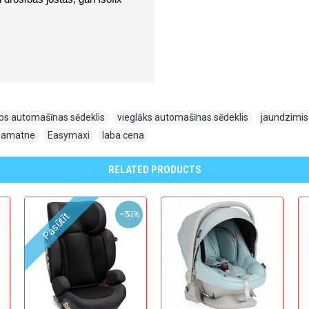
abs automašīnas sēdeklis
,
vieglāks automašīnas sēdeklis
,
jaundzimis
 pamatne
,
Easymaxi
,
laba cena
RELATED PRODUCTS
-31%
Pasūtīt