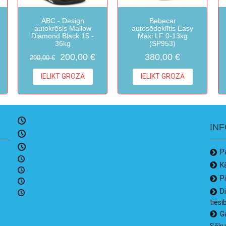
ABC - Design
Bebecar
autokrēsls Mallow
autosēdeklītis Easy
Diamond Black 15 -
Maxi LF 0-13kg
36kg
(SP953)
200,00 €
380,00 €
290,00 €
IELIKT GROZĀ
IELIKT GROZĀ
IN
P
K
P
D
tiesī
G
Sāk