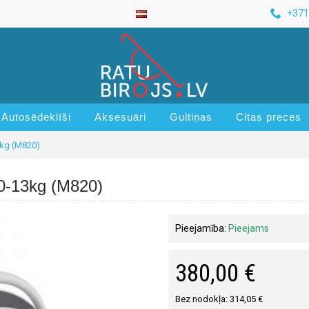
+371
Autosēdeklīši
Aksesuāri
Gultiņas
Citas preces
3kg (M820)
 0-13kg (M820)
Pieejamība:
Pieejams
380,00 €
Bez nodokļa: 314,05 €