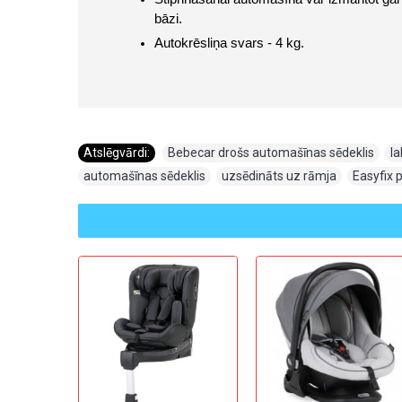
bāzi.
Autokrēsliņa svars - 4 kg.
Atslēgvārdi:
Bebecar drošs automašīnas sēdeklis
,
l
automašīnas sēdeklis
,
uzsēdināts uz rāmja
,
Easyfix