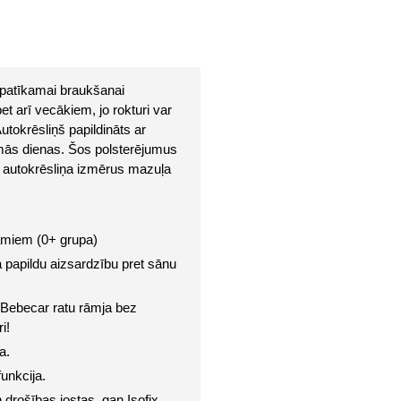
patīkamai braukšanai 
t arī vecākiem, jo rokturi var 
utokrēsliņš papildināts ar 
rmās dienas. Šos polsterējumus 
t autokrēsliņa izmērus mazuļa 
ramiem (0+ grupa)
papildu aizsardzību pret sānu 
 Bebecar ratu rāmja bez 
i!
a.
unkcija.
drošības jostas, gan Isofix 