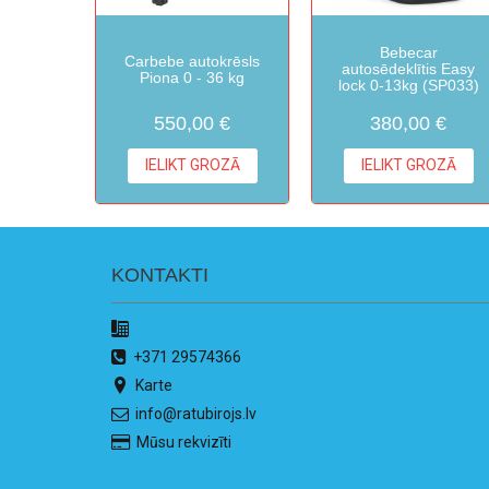
Bebecar
Carbebe autokrēsls
autosēdeklītis Easy
Piona 0 - 36 kg
lock 0-13kg (SP033)
550,00 €
380,00 €
IELIKT GROZĀ
IELIKT GROZĀ
KONTAKTI
+371 29574366
Karte
info@ratubirojs.lv
Mūsu rekvizīti