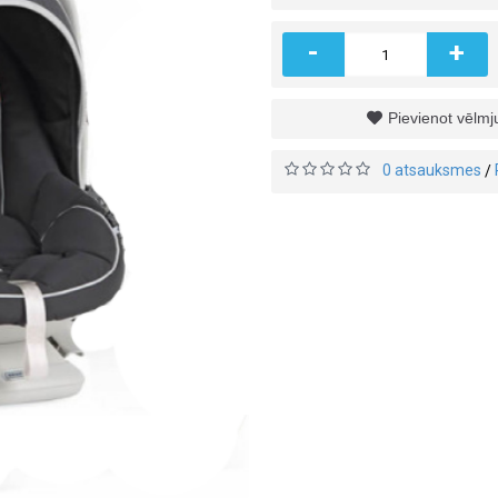
-
+
Pievienot vēlm
0 atsauksmes
/