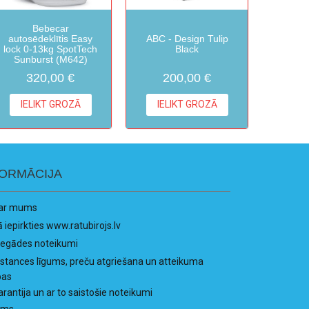
Bebecar
autosēdeklītis Easy
ABC - Design Tulip
lock 0-13kg SpotTech
Black
Sunburst (M642)
320,00 €
200,00 €
IELIKT GROZĀ
IELIKT GROZĀ
FORMĀCIJA
ar mums
ā iepirkties www.ratubirojs.lv
iegādes noteikumi
istances līgums, preču atgriešana un atteikuma
bas
arantija un ar to saistošie noteikumi
ums