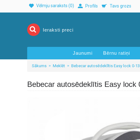
Vēlmju saraksts (
0
)
Profils
Tavs grozs
Jaunumi
Bērnu ratiņi
Sākums
Meklēt
Bebecar autosēdeklītis Easy lock 0-1
Bebecar autosēdeklītis Easy lock