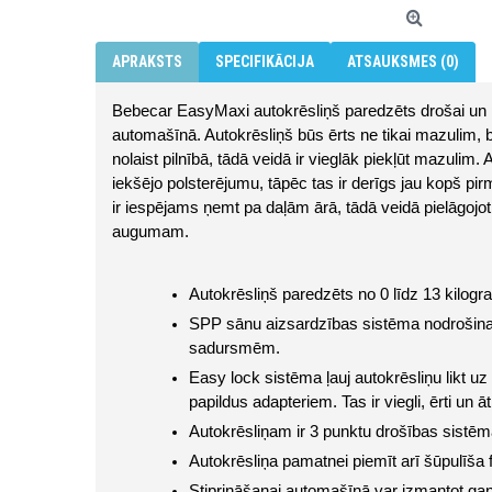
APRAKSTS
SPECIFIKĀCIJA
ATSAUKSMES (0)
Bebecar EasyMaxi autokrēsliņš paredzēts drošai un 
automašīnā. Autokrēsliņš būs ērts ne tikai mazulim, be
nolaist pilnībā, tādā veidā ir vieglāk piekļūt mazulim. A
iekšējo polsterējumu, tāpēc tas ir derīgs jau kopš pi
ir iespējams ņemt pa daļām ārā, tādā veidā pielāgojo
augumam.
Autokrēsliņš paredzēts no 0 līdz 13 kilog
SPP sānu aizsardzības sistēma nodrošina 
sadursmēm.
Easy lock sistēma ļauj autokrēsliņu likt uz
papildus adapteriem. Tas ir viegli, ērti un ātr
Autokrēsliņam ir 3 punktu drošības sistēm
Autokrēsliņa pamatnei piemīt arī šūpulīša f
Stiprināšanai automašīnā var izmantot gan 