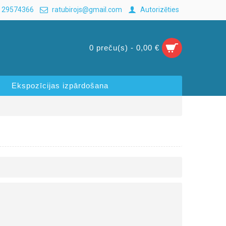
 29574366
ratubirojs@gmail.com
Autorizēties
0 preču(s) - 0,00 €
Ekspozīcijas izpārdošana