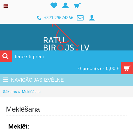
+371 29574366
0 preču(s) - 0,00 €
NAVIGĀCIJAS IZVĒLNE
Sākums
Meklēšana
Meklēšana
Meklēt: