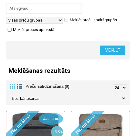
Meklēt preču apakšgrupās
Meklēt preces aprakstā
Meklēšanas rezultāts
Preču salīdzināšana (0)
Nav noliktavā
Nav noliktavā
Jaunums
-33%