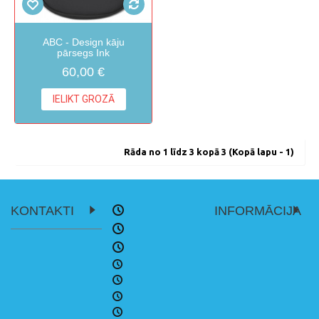
ABC - Design kāju
pārsegs Ink
60,00 €
IELIKT GROZĀ
Rāda no 1 līdz 3 kopā 3 (Kopā lapu - 1)
KONTAKTI
INFORMĀCIJA