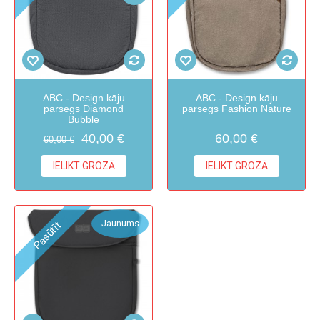
ABC - Design kāju
ABC - Design kāju
pārsegs Diamond
pārsegs Fashion Nature
Bubble
40,00 €
60,00 €
60,00 €
IELIKT GROZĀ
IELIKT GROZĀ
Jaunums
Pasūtīt