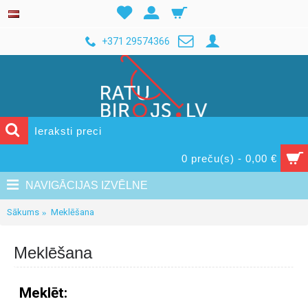
+371 29574366
0 preču(s) - 0,00 €
NAVIGĀCIJAS IZVĒLNE
Sākums
Meklēšana
Meklēšana
Meklēt: