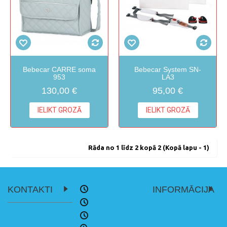
Bebecar CARRE soma
Bebecar System SN-
953
LA3
130,00 €
95,00 €
IELIKT GROZĀ
IELIKT GROZĀ
Rāda no 1 līdz 2 kopā 2 (Kopā lapu - 1)
KONTAKTI
INFORMĀCIJA