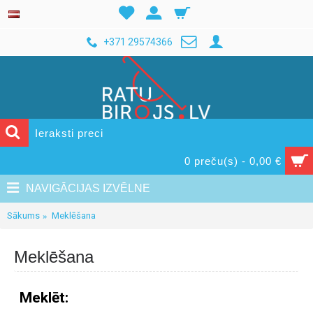
+371 29574366
0 preču(s) - 0,00 €
NAVIGĀCIJAS IZVĒLNE
Sākums
Meklēšana
Meklēšana
Meklēt: