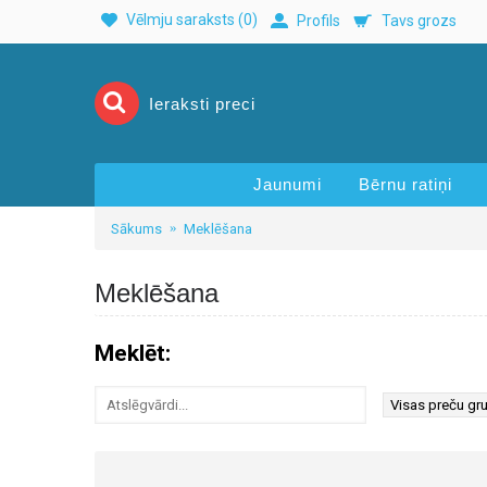
Vēlmju saraksts (
0
)
Profils
Tavs grozs
Jaunumi
Bērnu ratiņi
Sākums
Meklēšana
Meklēšana
Meklēt: