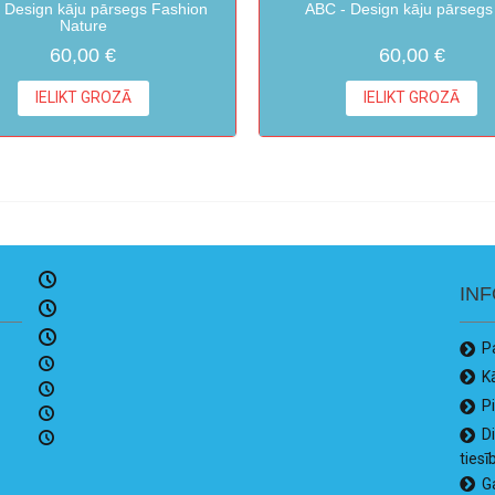
 Design kāju pārsegs Fashion
ABC - Design kāju pārsegs
Nature
60,00 €
60,00 €
IELIKT GROZĀ
IELIKT GROZĀ
IN
P
K
P
D
tiesī
G