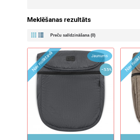
Meklēšanas rezultāts
Preču salīdzināšana (0)
Nav noliktavā
Nav nolik
Jaunums
-33%