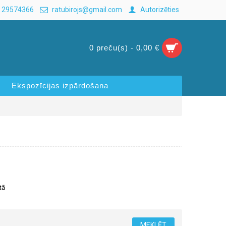
 29574366
ratubirojs@gmail.com
Autorizēties
0 preču(s) - 0,00 €
Ekspozīcijas izpārdošana
tā