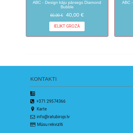
ABC - Design kāju pārsegs Diamond
ABC -
Bubble
40,00 €
60,00 €
IELIKT GROZĀ
KONTAKTI
+371 29574366
Karte
info@ratubirojs.lv
Mūsu rekvizīti