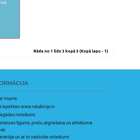
 Ink
Rāda no 1 līdz 3 kopā 3 (Kopā lapu - 1)
FORMĀCIJA
ar mums
ā iepirkties www.ratubirojs.lv
iegādes noteikumi
istances līgums, preču atgriešana un atteikuma
bas
arantija un ar to saistošie noteikumi