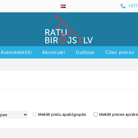
+371
Autosēdeklīši
Aksesuāri
Gultiņas
Citas preces
Meklēt preču apakšgrupās
Meklēt preces apraks