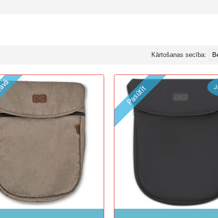
Kārtošanas secība:
tavā
J
Pasūtīt