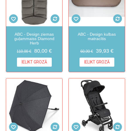
ABC - Design ziemas
ABC - Design kulbas
guļammaiss Diamond
matracītis
Herb
80,00 €
39,93 €
110,00 €
60,00 €
IELIKT GROZĀ
IELIKT GROZĀ