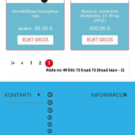
Anne&Mikael lietusplēve
Bebecar autokrēsls
zaļa
Multibobfix 15-36 kg
(A011)
30,00 €
350,00 €
45,00 €
IELIKT GROZĀ
IELIKT GROZĀ
|<
<
1
2
3
Rāda no 49 līdz 72 kopā 72 (Kopā lapu - 3)
KONTAKTI
INFORMĀCIJA