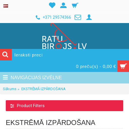
+371 29574366
0 preču(s) - 0,00 €
NAVIGĀCIJAS IZVĒLNE
Sākums
EKSTRĒMĀ IZPĀRDOŠANA
Product Filters
EKSTRĒMĀ IZPĀRDOŠANA