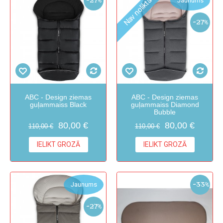
Nav noliktavā
-27%
Jaunums
-27%
ABC - Design ziemas
ABC - Design ziemas
guļammaiss Black
guļammaiss Diamond
Bubble
80,00 €
80,00 €
110,00 €
110,00 €
IELIKT GROZĀ
IELIKT GROZĀ
-33%
Jaunums
-27%