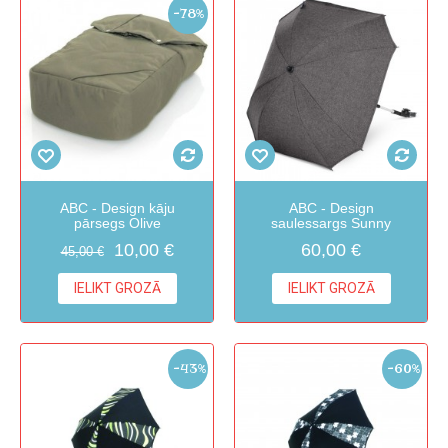
-78%
ABC - Design kāju
ABC - Design
pārsegs Olive
saulessargs Sunny
10,00 €
60,00 €
45,00 €
IELIKT GROZĀ
IELIKT GROZĀ
-43%
-60%