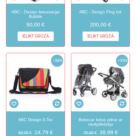
ABC - Design lietussarga
ABC - Design Ping Ink
Bubble
50,00 €
200,00 €
IELIKT GROZĀ
IELIKT GROZĀ
-50%
-43%
ABC Design 3-Tec
Bebecar lietus plēve ar
rāvējslēdzēju
24,79 €
39,99 €
50,00 €
70,00 €