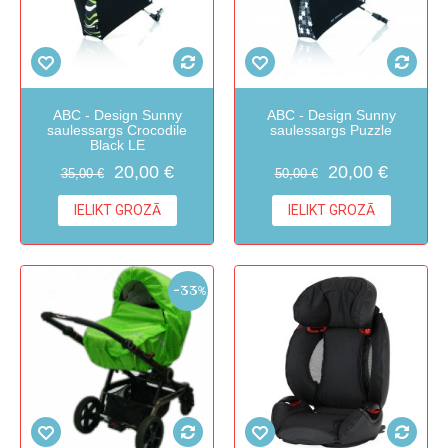
ABC - Design Sunny
ABC - Design Sunny
saulessargs Crocodile
saulessargs Puzzle
Black LE
20,00 €
20,00 €
35,00 €
50,00 €
IELIKT GROZĀ
IELIKT GROZĀ
-33%