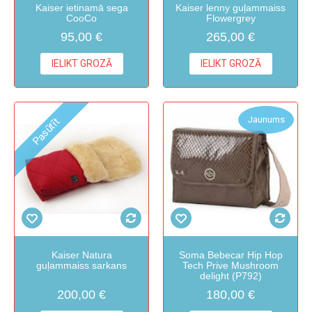
Kaiser ietinamā sega
Kaiser lenny guļammaiss
CooCo
Flowergrey
95,00 €
265,00 €
IELIKT GROZĀ
IELIKT GROZĀ
Jaunums
Pasūtīt
Kaiser Natura
Soma Bebecar Hip Hop
guļammaiss sarkans
Tech Prive Mushroom
delight (P792)
200,00 €
180,00 €