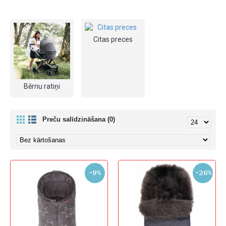
Citas preces
Bērnu ratiņi
Preču salīdzināšana (0)
-9%
-26%