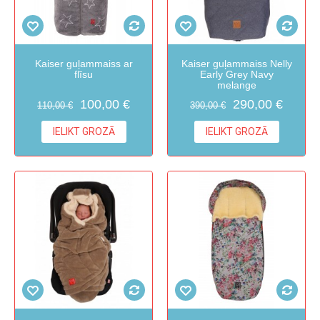
Kaiser guļammaiss ar
Kaiser guļammaiss Nelly
flīsu
Early Grey Navy
melange
100,00 €
290,00 €
110,00 €
390,00 €
IELIKT GROZĀ
IELIKT GROZĀ