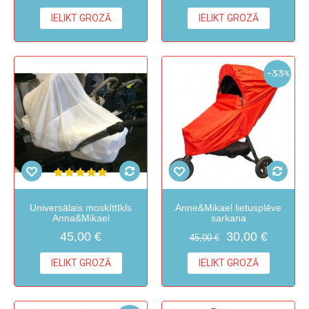
IELIKT GROZĀ
IELIKT GROZĀ
-33%
Universālais moskīttīkls
Anne&Mikael lietusplēve
Anna&Mikael
sarkana
45,00 €
30,00 €
45,00 €
IELIKT GROZĀ
IELIKT GROZĀ