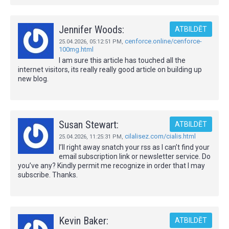
Jennifer Woods:
ATBILDĒT
cenforce.online/cenforce-
25.04.2026,
05:12:51 PM
,
100mg.html
I am sure this article has touched all the
internet visitors, its really really good article on building up
new blog.
Susan Stewart:
ATBILDĒT
cilalisez.com/cialis.html
25.04.2026,
11:25:31 PM
,
I’ll right away snatch your rss as I can’t find your
email subscription link or newsletter service. Do
you’ve any? Kindly permit me recognize in order that I may
subscribe. Thanks.
Kevin Baker:
ATBILDĒT