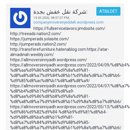
شركة نقل عفش بجدة:
ATBILDĒT
19.05.2026,
08:57:07 PM
,
companymoversinjeddah.wordpress.com
https://fullservicelavoro.jimdosite.com/
http://treeads.nation2.com/
https://jumperads.yolasite.com/
http://jumperads.nation2.com/
http://transferefurniture.hatenablog.com https://atar-
almadinah.weebly.com/
https://allmoversinriyadh.wordpress.com/
https://allmoversinriyadh.wordpress.com/2022/04/09/%d8%
%d8%aa%d9%86%d8%b8%d9%8a%d9%81-
%d8%a8%d8%a7%d9%84%d8%b1%d9%8a%d8%a7%d8%b6-
%d9%85%d8%ac%d8%b1%d8%a8%d8%a9/
https://allmoversinriyadh.wordpress.com/2022/04/07/%d8%
%d8%b4%d8%b1%d9%83%d8%a9-
%d8%aa%d9%86%d8%b8%d9%8a%d9%81-
%d8%a8%d8%a7%d9%84%d8%b1%d9%8a%d8%a7%d8%b6/
https://allmoversinriyadh.wordpress.com/2022/05/13/%d8%
%d9%86%d9%82%d9%84-%d8%b9%d9%81%d8%b4-
%d9%88%d8%ba%d8%b1%d9%81-
%d8%a7%d9%84%d9%86%d9%88%d9%85-
%d8%a8%d8%a7%d9%84%d8%b1%d9%8a%d8%a7%d8%b6/