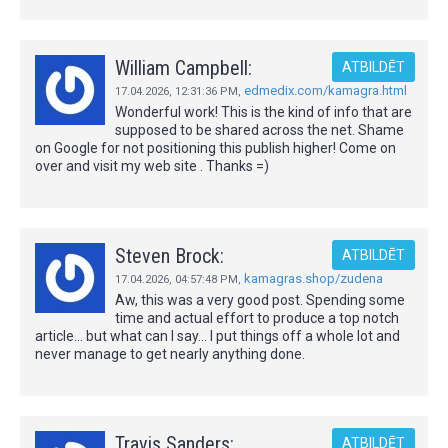
William Campbell:
ATBILDĒT
edmedix.com/kamagra.html
17.04.2026,
12:31:36 PM
,
Wonderful work! This is the kind of info that are
supposed to be shared across the net. Shame
on Google for not positioning this publish higher! Come on
over and visit my web site . Thanks =)
Steven Brock:
ATBILDĒT
kamagras.shop/zudena
17.04.2026,
04:57:48 PM
,
Aw, this was a very good post. Spending some
time and actual effort to produce a top notch
article… but what can I say… I put things off a whole lot and
never manage to get nearly anything done.
Travis Sanders:
ATBILDĒT