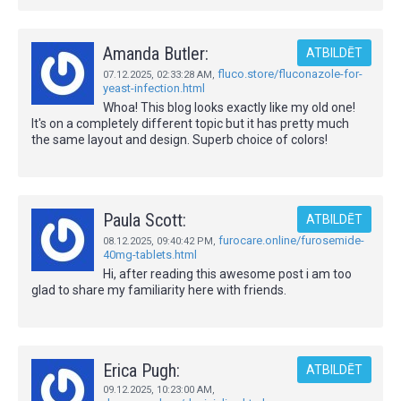
Amanda Butler:
ATBILDĒT
fluco.store/fluconazole-for-
07.12.2025,
02:33:28 AM
,
yeast-infection.html
Whoa! This blog looks exactly like my old one!
It's on a completely different topic but it has pretty much
the same layout and design. Superb choice of colors!
Paula Scott:
ATBILDĒT
furocare.online/furosemide-
08.12.2025,
09:40:42 PM
,
40mg-tablets.html
Hi, after reading this awesome post i am too
glad to share my familiarity here with friends.
Erica Pugh:
ATBILDĒT
09.12.2025,
10:23:00 AM
,