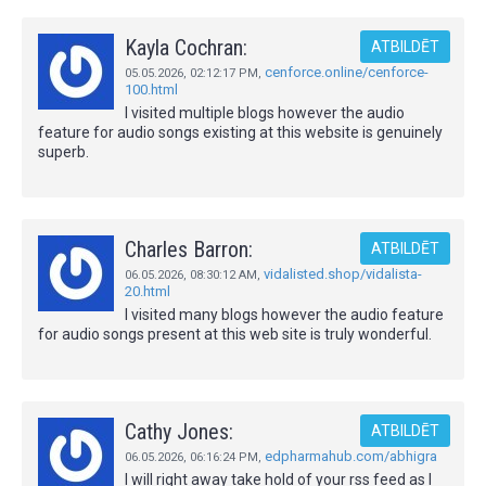
Kayla Cochran:
ATBILDĒT
cenforce.online/cenforce-
05.05.2026,
02:12:17 PM
,
100.html
I visited multiple blogs however the audio
feature for audio songs existing at this website is genuinely
superb.
Charles Barron:
ATBILDĒT
vidalisted.shop/vidalista-
06.05.2026,
08:30:12 AM
,
20.html
I visited many blogs however the audio feature
for audio songs present at this web site is truly wonderful.
Cathy Jones:
ATBILDĒT
edpharmahub.com/abhigra
06.05.2026,
06:16:24 PM
,
I will right away take hold of your rss feed as I