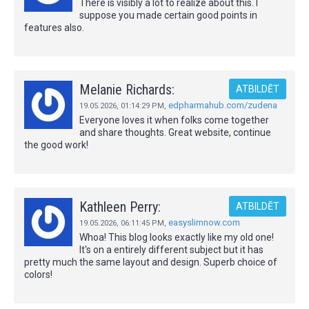
There is visibly a lot to realize about this. I
suppose you made certain good points in
features also.
Melanie Richards:
ATBILDĒT
edpharmahub.com/zudena
19.05.2026,
01:14:29 PM
,
Everyone loves it when folks come together
and share thoughts. Great website, continue
the good work!
Kathleen Perry:
ATBILDĒT
easyslimnow.com
19.05.2026,
06:11:45 PM
,
Whoa! This blog looks exactly like my old one!
It's on a entirely different subject but it has
pretty much the same layout and design. Superb choice of
colors!