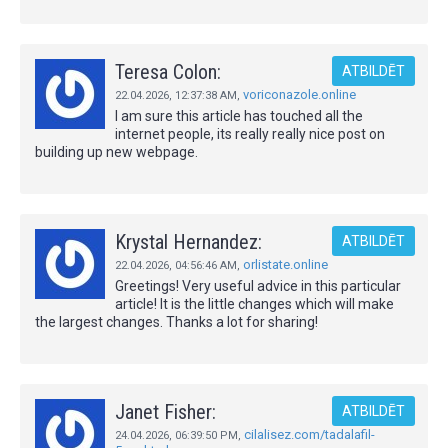
Teresa Colon:
ATBILDĒT
voriconazole.online
22.04.2026,
12:37:38 AM
,
I am sure this article has touched all the
internet people, its really really nice post on
building up new webpage.
Krystal Hernandez:
ATBILDĒT
orlistate.online
22.04.2026,
04:56:46 AM
,
Greetings! Very useful advice in this particular
article! It is the little changes which will make
the largest changes. Thanks a lot for sharing!
Janet Fisher:
ATBILDĒT
cilalisez.com/tadalafil-
24.04.2026,
06:39:50 PM
,