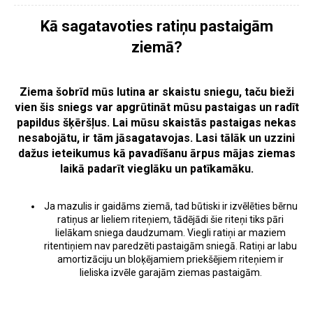
Kā sagatavoties ratiņu pastaigām
ziemā?
Ziema šobrīd mūs lutina ar skaistu sniegu, taču bieži
vien šis sniegs var apgrūtināt mūsu pastaigas un radīt
papildus šķēršļus. Lai mūsu skaistās pastaigas nekas
nesabojātu, ir tām jāsagatavojas. Lasi tālāk un uzzini
dažus ieteikumus kā pavadīšanu ārpus mājas ziemas
laikā padarīt vieglāku un patīkamāku.
Ja mazulis ir gaidāms ziemā, tad būtiski ir izvēlēties bērnu
ratiņus ar lieliem riteņiem, tādējādi šie riteņi tiks pāri
lielākam sniega daudzumam. Viegli ratiņi ar maziem
ritentiņiem nav paredzēti pastaigām sniegā. Ratiņi ar labu
amortizāciju un bloķējamiem priekšējiem riteņiem ir
lieliska izvēle garajām ziemas pastaigām.