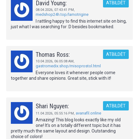
David Young:
ATBILDĒT
08.04.2026,
07:43:41 PM
,
medshop24h.top/lamotrigine
I rattling happy to find this internet site on bing,
just what I was searching for :D besides bookmarked.
Thomas Ross:
ATBILDĒT
10.04.2026,
06:05:08 AM
,
gastromedix.shop/misoprostol.html
Everyone loves it whenever people come
together and share opinions. Great site, stick with it!
Shari Nguyen:
ATBILDĒT
avanafil.online
11.04.2026,
05:55:16 PM
,
Amazing! This blog looks exactly like my old
one! It's on a totally different topic but it has
pretty much the same layout and design. Outstanding
choice of colors!