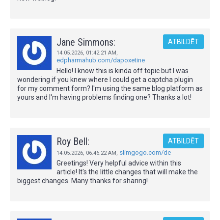
Jane Simmons:
ATBILDĒT
14.05.2026,
01:42:21 AM
,
edpharmahub.com/dapoxetine
Hello! I know this is kinda off topic but I was
wondering if you knew where I could get a captcha plugin
for my comment form? I'm using the same blog platform as
yours and I'm having problems finding one? Thanks a lot!
Roy Bell:
ATBILDĒT
slimgogo.com/de
14.05.2026,
06:46:22 AM
,
Greetings! Very helpful advice within this
article! It's the little changes that will make the
biggest changes. Many thanks for sharing!