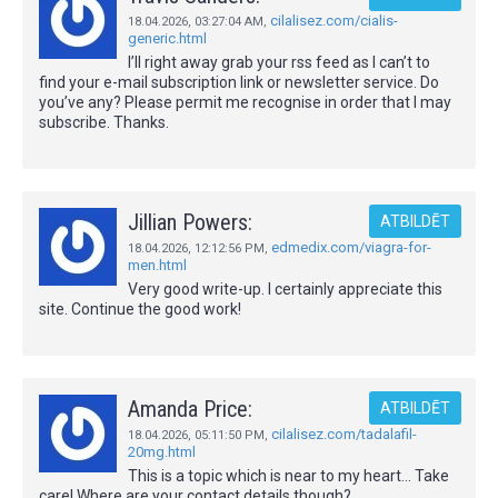
cilalisez.com/cialis-
18.04.2026,
03:27:04 AM
,
generic.html
I’ll right away grab your rss feed as I can’t to
find your e-mail subscription link or newsletter service. Do
you’ve any? Please permit me recognise in order that I may
subscribe. Thanks.
Jillian Powers:
ATBILDĒT
edmedix.com/viagra-for-
18.04.2026,
12:12:56 PM
,
men.html
Very good write-up. I certainly appreciate this
site. Continue the good work!
Amanda Price:
ATBILDĒT
cilalisez.com/tadalafil-
18.04.2026,
05:11:50 PM
,
20mg.html
This is a topic which is near to my heart... Take
care! Where are your contact details though?