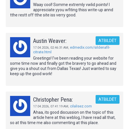
Waay cool! Somme extremly vwlid points! I
appresciate yyou wfiting thiss write-up annd
tthe restt off tthe site iss verry good.
Austin Weaver:
ATBILDĒT
edmedix.com/sildenafil-
17.04.2026,
02:46:31 AM
,
citrate.html
Greetings! I've been reading your website for
some time now and finally got the bravery to go ahead and
give you a shout out from Dallas Texas! Just wanted to say
keep up the good work!
Christopher Pena:
ATBILDĒT
cilalisez.com
17.04.2026,
07:41:19 AM
,
Ahaa, its good discussion on the topic of this
article here at this weblog, I have read all that,
so at this time me also commenting at this place.