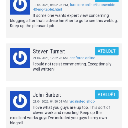
furocare.online/furosemide-
19.04.2026,
08:02:28 PM
,
40-mg-tablet.html
If some one wants expert view concerning
blogging after that i advise him/her to go to see this weblog,
Keep up the pleasant job.
Steven Turner:
ATBILDĒT
cenforce.online
21.04.2026,
12:32:28 AM
,
I could not resist commenting. Exceptionally
well written!
John Barber:
ATBILDĒT
vidalisted.shop
21.04.2026,
04:50:04 AM
,
I love what you guys are up too. This sort of
clever work and reporting! Keep up the
excellent works guys I’ve included you guys to my own
blogroll.