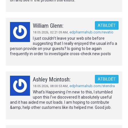
William Glenn:
ATBILDĒT
edpharmahub.com/revatio
18.05.2026,
02:21:09 AM
,
I just couldn't leave your web site before
suggesting that I really enjoyed the usual info a
person provide on your guests? Is going to be again
frequently in order to investigate cross-check new posts
Ashley Mcintosh:
ATBILDĒT
edpharmahub.com/stendra
18.05.2026,
08:00:53 AM
,
What's Happening i'm new to this, I stumbled
upon this I've discovered It absolutely useful
and it has aided me out loads. I am hoping to contribute
&amp; help other customers like its helped me. Good job.