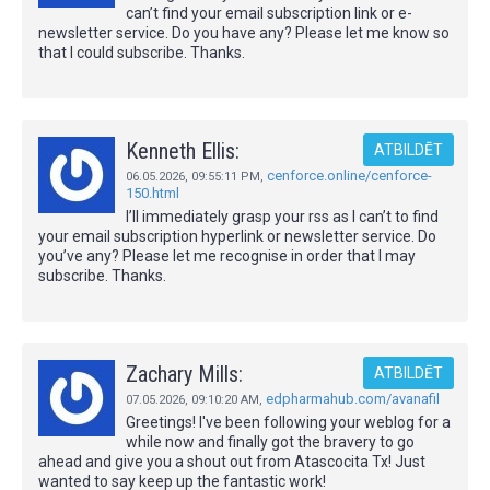
can’t find your email subscription link or e-
newsletter service. Do you have any? Please let me know so
that I could subscribe. Thanks.
Kenneth Ellis:
ATBILDĒT
cenforce.online/cenforce-
06.05.2026,
09:55:11 PM
,
150.html
I’ll immediately grasp your rss as I can’t to find
your email subscription hyperlink or newsletter service. Do
you’ve any? Please let me recognise in order that I may
subscribe. Thanks.
Zachary Mills:
ATBILDĒT
edpharmahub.com/avanafil
07.05.2026,
09:10:20 AM
,
Greetings! I've been following your weblog for a
while now and finally got the bravery to go
ahead and give you a shout out from Atascocita Tx! Just
wanted to say keep up the fantastic work!