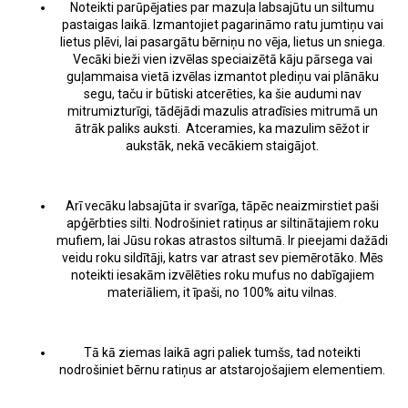
Noteikti parūpējaties par mazuļa labsajūtu un siltumu
pastaigas laikā. Izmantojiet pagarināmo ratu jumtiņu vai
lietus plēvi, lai pasargātu bērniņu no vēja, lietus un sniega.
Vecāki bieži vien izvēlas speciaizētā kāju pārsega vai
guļammaisa vietā izvēlas izmantot plediņu vai plānāku
segu, taču ir būtiski atcerēties, ka šie audumi nav
mitrumizturīgi, tādējādi mazulis atradīsies mitrumā un
ātrāk paliks auksti. Atceramies, ka mazulim sēžot ir
aukstāk, nekā vecākiem staigājot.
Arī vecāku labsajūta ir svarīga, tāpēc neaizmirstiet paši
apģērbties silti. Nodrošiniet ratiņus ar siltinātajiem roku
mufiem, lai Jūsu rokas atrastos siltumā. Ir pieejami dažādi
veidu roku sildītāji, katrs var atrast sev piemērotāko. Mēs
noteikti iesakām izvēlēties roku mufus no dabīgajiem
materiāliem, it īpaši, no 100% aitu vilnas.
Tā kā ziemas laikā agri paliek tumšs, tad noteikti
nodrošiniet bērnu ratiņus ar atstarojošajiem elementiem.