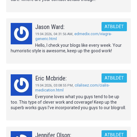
Jason Ward:
ATBILDĒT
edmedix.com/viagra-
19.04.2026,
04:31:56 AM
,
generic.html
Hello, I check your blogs like every week. Your
humoristic style is awesome, keep up the good work!
Eric Mcbride:
ATBILDĒT
cilalisez.com/cialis-
19.04.2026,
03:08:55 PM
,
medication.html
Everyone loves what you guys tend to be up
too. This type of clever work and coverage! Keep up the
superb works guys I've incorporated you guys to our blogroll.
Jennifer Olson:
ATBILDĒT