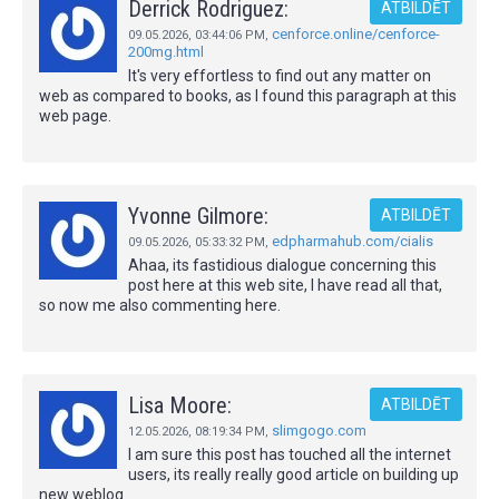
Derrick Rodriguez:
ATBILDĒT
cenforce.online/cenforce-
09.05.2026,
03:44:06 PM
,
200mg.html
It's very effortless to find out any matter on
web as compared to books, as I found this paragraph at this
web page.
Yvonne Gilmore:
ATBILDĒT
edpharmahub.com/cialis
09.05.2026,
05:33:32 PM
,
Ahaa, its fastidious dialogue concerning this
post here at this web site, I have read all that,
so now me also commenting here.
Lisa Moore:
ATBILDĒT
slimgogo.com
12.05.2026,
08:19:34 PM
,
I am sure this post has touched all the internet
users, its really really good article on building up
new weblog.