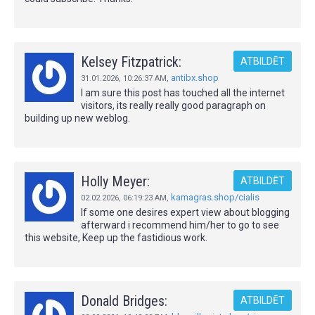
Kelsey Fitzpatrick:
ATBILDĒT
antibx.shop
31.01.2026,
10:26:37 AM
,
I am sure this post has touched all the internet
visitors, its really really good paragraph on
building up new weblog.
Holly Meyer:
ATBILDĒT
kamagras.shop/cialis
02.02.2026,
06:19:23 AM
,
If some one desires expert view about blogging
afterward i recommend him/her to go to see
this website, Keep up the fastidious work.
Donald Bridges:
ATBILDĒT