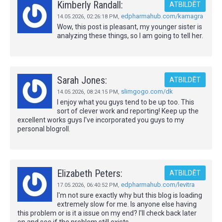
Kimberly Randall:
ATBILDĒT
edpharmahub.com/kamagra
14.05.2026,
02:26:18 PM
,
Wow, this post is pleasant, my younger sister is
analyzing these things, so I am going to tell her.
Sarah Jones:
ATBILDĒT
slimgogo.com/dk
14.05.2026,
08:24:15 PM
,
I enjoy what you guys tend to be up too. This
sort of clever work and reporting! Keep up the
excellent works guys I've incorporated you guys to my
personal blogroll.
Elizabeth Peters:
ATBILDĒT
edpharmahub.com/levitra
17.05.2026,
06:40:52 PM
,
I'm not sure exactly why but this blog is loading
extremely slow for me. Is anyone else having
this problem or is it a issue on my end? I'll check back later
on and see if the problem still exists.