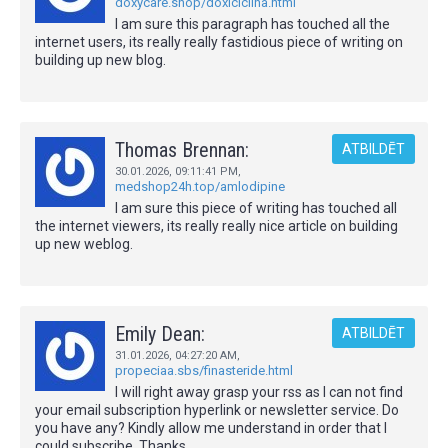
doxycare.shop/doxiciclina.html
I am sure this paragraph has touched all the
internet users, its really really fastidious piece of writing on
building up new blog.
Thomas Brennan:
ATBILDĒT
30.01.2026,
09:11:41 PM
,
medshop24h.top/amlodipine
I am sure this piece of writing has touched all
the internet viewers, its really really nice article on building
up new weblog.
Emily Dean:
ATBILDĒT
31.01.2026,
04:27:20 AM
,
propeciaa.sbs/finasteride.html
I will right away grasp your rss as I can not find
your email subscription hyperlink or newsletter service. Do
you have any? Kindly allow me understand in order that I
could subscribe. Thanks.