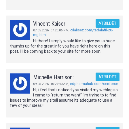
Vincent Kaiser:
ATBILDĒT
cilalisez.com/tadalafil-20-
07.05.2026,
07:20:06 PM
,
mg.html
Hi there! I simply would like to give you a huge
thumbs up for the great info you have right here on this
post. I'll be coming back to your site for more soon.
Michelle Harrison:
ATBILDĒT
edpharmahub.com/cenforce
09.05.2026,
10:27:40 AM
,
Hi, i feel that i noticed you visited my weblog so
i came to “return the want”.I'm trying to to find
issues to improve my site!I assume its adequate to use a
few of your ideas!!