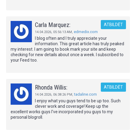
Carla Marquez:
ATBILDĒT
edmedix.com
14.04.2026,
05:56:13 AM
,
I blog often and I truly appreciate your
information. This great article has truly peaked
my interest. I am going to book mark your site and keep
checking for new details about once a week. I subscribed to
your Feed too.
Rhonda Willis:
ATBILDĒT
tadaline.com
14.04.2026,
06:38:26 PM
,
I enjoy what you guys tend to be up too. Such
clever work and coverage! Keep up the
excellent works guys I've incorporated you guys to my
personal blogroll.