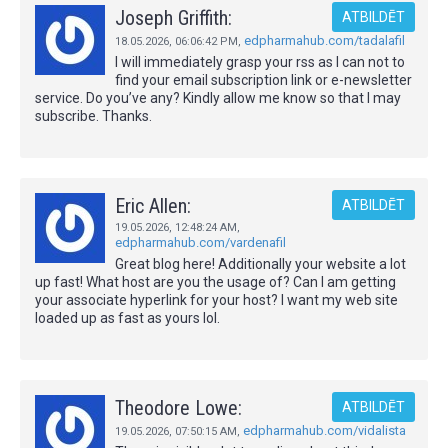
Joseph Griffith:
ATBILDĒT
edpharmahub.com/tadalafil
18.05.2026,
06:06:42 PM
,
I will immediately grasp your rss as I can not to
find your email subscription link or e-newsletter
service. Do you’ve any? Kindly allow me know so that I may
subscribe. Thanks.
Eric Allen:
ATBILDĒT
19.05.2026,
12:48:24 AM
,
edpharmahub.com/vardenafil
Great blog here! Additionally your website a lot
up fast! What host are you the usage of? Can I am getting
your associate hyperlink for your host? I want my web site
loaded up as fast as yours lol.
Theodore Lowe:
ATBILDĒT
edpharmahub.com/vidalista
19.05.2026,
07:50:15 AM
,