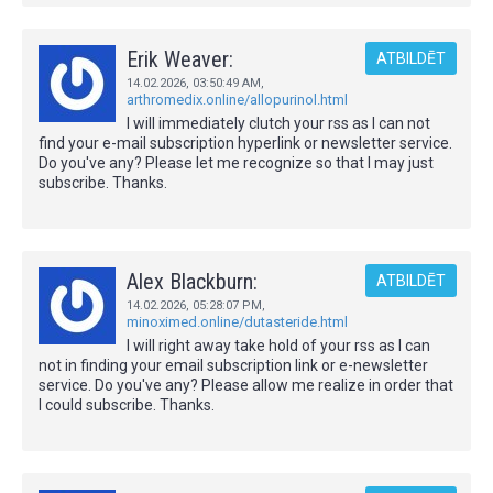
Erik Weaver:
ATBILDĒT
14.02.2026,
03:50:49 AM
,
arthromedix.online/allopurinol.html
I will immediately clutch your rss as I can not
find your e-mail subscription hyperlink or newsletter service.
Do you've any? Please let me recognize so that I may just
subscribe. Thanks.
Alex Blackburn:
ATBILDĒT
14.02.2026,
05:28:07 PM
,
minoximed.online/dutasteride.html
I will right away take hold of your rss as I can
not in finding your email subscription link or e-newsletter
service. Do you've any? Please allow me realize in order that
I could subscribe. Thanks.