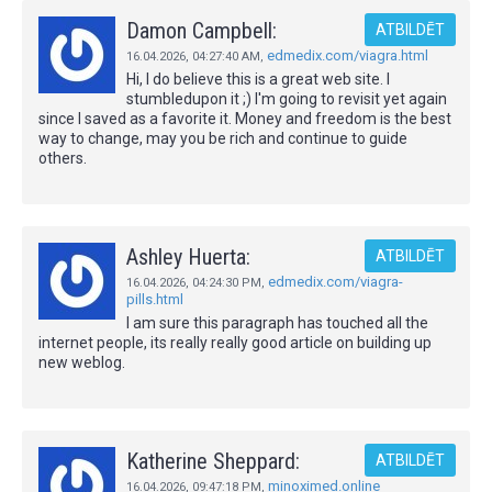
Damon Campbell:
ATBILDĒT
edmedix.com/viagra.html
16.04.2026,
04:27:40 AM
,
Hi, I do believe this is a great web site. I
stumbledupon it ;) I'm going to revisit yet again
since I saved as a favorite it. Money and freedom is the best
way to change, may you be rich and continue to guide
others.
Ashley Huerta:
ATBILDĒT
edmedix.com/viagra-
16.04.2026,
04:24:30 PM
,
pills.html
I am sure this paragraph has touched all the
internet people, its really really good article on building up
new weblog.
Katherine Sheppard:
ATBILDĒT
minoximed.online
16.04.2026,
09:47:18 PM
,