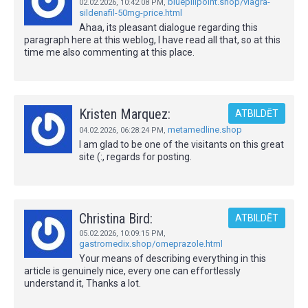
bluepillpoint.shop/viagra-
02.02.2026,
10:42:08 PM
,
sildenafil-50mg-price.html
Ahaa, its pleasant dialogue regarding this
paragraph here at this weblog, I have read all that, so at this
time me also commenting at this place.
Kristen Marquez:
ATBILDĒT
metamedline.shop
04.02.2026,
06:28:24 PM
,
I am glad to be one of the visitants on this great
site (:, regards for posting.
Christina Bird:
ATBILDĒT
05.02.2026,
10:09:15 PM
,
gastromedix.shop/omeprazole.html
Your means of describing everything in this
article is genuinely nice, every one can effortlessly
understand it, Thanks a lot.