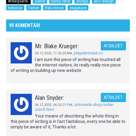
Atslēgvārdi:
ziema
bērnu ratiņi
sniegs
abc-design
bebecar
hartan
Ratu birojs
esigatavs
95 KOMENTĀRI
Mr. Blake Krueger:
ATBILDĒT
playastronaut.cc
03.12.2025,
11:33:29 AM
,
I am sure this piece of writing has touched all
the internet visitors, its really really nice piece
of writing on building up new website.
Alan Snyder:
ATBILDĒT
zolomeds.shop/order-
06.12.2025,
06:53:21 PM
,
zoloft.html
Your means of describing the whole thing in
this piece of writing is in fact fastidious, every one be able to
simply be aware of it, Thanks a lot.