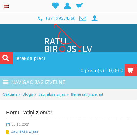
+371 29574366
0 preču(s) - 0,00 €
NAVIGĀCIJAS IZVĒLNE
Sākums
Blogs
Jaunākās ziņas
Bērnu ratiņi ziemā!
Bērnu ratiņi ziemā!
03.12.2021
Jaunākās ziņas