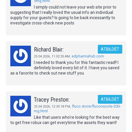
5mg.html
I simply could not leave your web site prior to
suggesting that I really loved the usual info an individual
supply for your guests? Is going to be back incessantly to
investigate cross-check new posts
Richard Blair:
ATBILDĒT
edpharmahub.com
25.04.2026,
11:02:35 AM
,
I needed to thank you for this fantastic read!! I
definitely loved every bit of it. I have you saved
as a favorite to check out new stuff you
Tracey Preston:
ATBILDĒT
fluco.store/fluconazole-200-
25.04.2026,
12:35:18 PM
,
mg.html
Like that users who're looking for the best way
to get free robux can get everytime the assets they want!