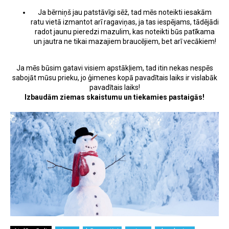
Ja bērniņš jau patstāvīgi sēž, tad mēs noteikti iesakām
ratu vietā izmantot arī ragaviņas, ja tas iespējams, tādējādi
radot jaunu pieredzi mazulim, kas noteikti būs patīkama
un jautra ne tikai mazajiem braucējiem, bet arī vecākiem!
Ja mēs būsim gatavi visiem apstākļiem, tad itin nekas nespēs
sabojāt mūsu prieku, jo ģimenes kopā pavadītais laiks ir vislabāk
pavadītais laiks!
Izbaudām ziemas skaistumu un tiekamies pastaigās!