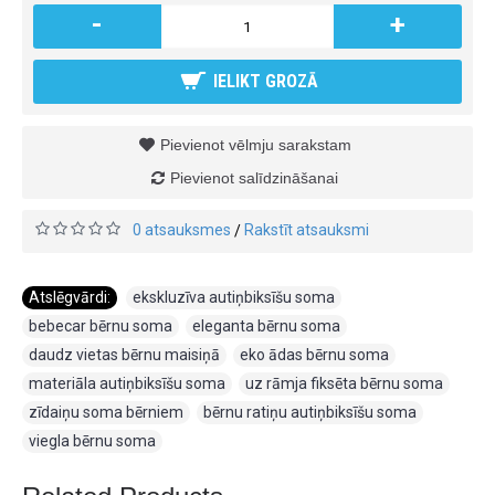
-
+
IELIKT GROZĀ
Pievienot vēlmju sarakstam
Pievienot salīdzināšanai
0 atsauksmes
Rakstīt atsauksmi
/
Atslēgvārdi:
ekskluzīva autiņbiksīšu soma
,
bebecar bērnu soma
,
eleganta bērnu soma
,
daudz vietas bērnu maisiņā
,
eko ādas bērnu soma
,
materiāla autiņbiksīšu soma
,
uz rāmja fiksēta bērnu soma
,
zīdaiņu soma bērniem
,
bērnu ratiņu autiņbiksīšu soma
,
viegla bērnu soma