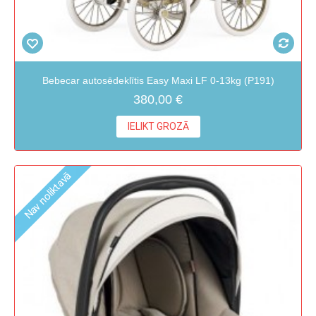
Bebecar autosēdeklītis Easy Maxi LF 0-13kg (P191)
380,00 €
IELIKT GROZĀ
Nav noliktavā