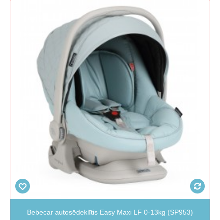
Bebecar autosēdeklītis Easy Maxi LF 0-13kg (SP953)