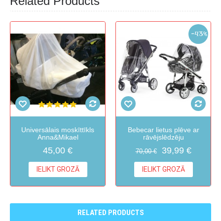
Related Products
-43%
Universālais moskīttīkls
Bebecar lietus plēve ar
Anna&Mikael
rāvējslēdzēju
45,00 €
39,99 €
70,00 €
IELIKT GROZĀ
IELIKT GROZĀ
RELATED PRODUCTS