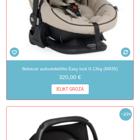
Bebecar autosēdeklītis Easy lock 0-13kg (M835)
320,00 €
IELIKT GROZĀ
-25%