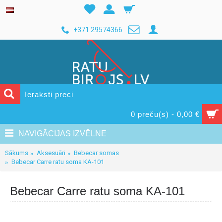
+371 29574366
0 preču(s) - 0,00 €
NAVIGĀCIJAS IZVĒLNE
Sākums
Aksesuāri
Bebecar somas
Bebecar Carre ratu soma KA-101
Bebecar Carre ratu soma KA-101