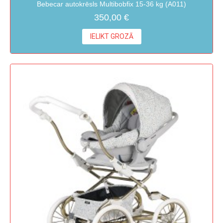
Bebecar autokrēsls Multibobfix 15-36 kg (A011)
350,00 €
IELIKT GROZĀ