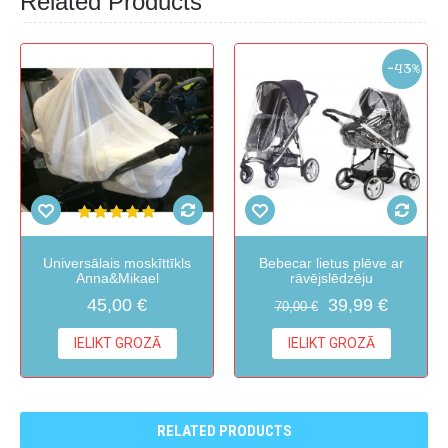
Related Products
-43%
Universālais moskīttīkls
Bebecar lietus plēve ar
Anna&Mikael
rāvējslēdzēju
45,00 €
39,99 €
70,00 €
IELIKT GROZĀ
IELIKT GROZĀ
RELATED PRODUCTS