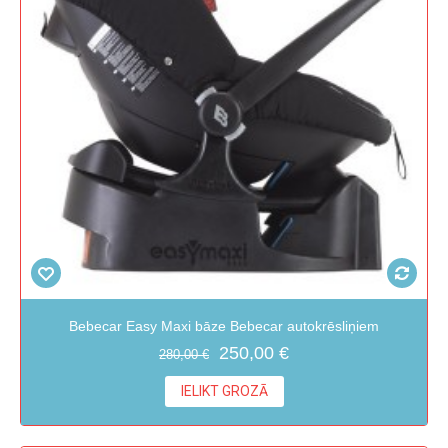
Bebecar Easy Maxi bāze Bebecar autokrēsliņiem
250,00 €
280,00 €
IELIKT GROZĀ