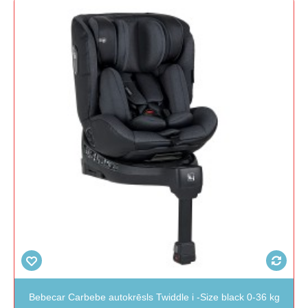
Bebecar Carbebe autokrēsls Twiddle i -Size black 0-36 kg