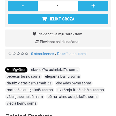
-
+
IELIKT GROZĀ
Pievienot vēlmju sarakstam
Pievienot salīdzināšanai
0 atsauksmes
Rakstīt atsauksmi
/
Atslēgvārdi:
ekskluzīva autiņbiksīšu soma
,
bebecar bērnu soma
,
eleganta bērnu soma
,
daudz vietas bērnu maisiņā
,
eko ādas bērnu soma
,
materiāla autiņbiksīšu soma
,
uz rāmja fiksēta bērnu soma
,
zīdaiņu soma bērniem
,
bērnu ratiņu autiņbiksīšu soma
,
viegla bērnu soma