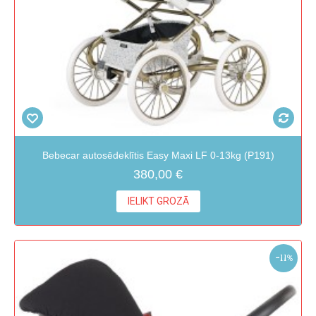
Bebecar autosēdeklītis Easy Maxi LF 0-13kg (P191)
380,00 €
IELIKT GROZĀ
-11%