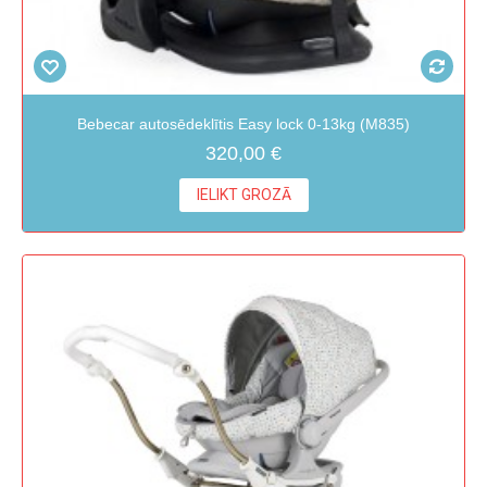
Bebecar autosēdeklītis Easy lock 0-13kg (M835)
320,00 €
IELIKT GROZĀ