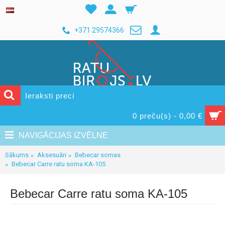
+371 29574366
0 preču(s) - 0,00 €
NAVIGĀCIJAS IZVĒLNE
Sākums
Aksesuāri
Bebecar somas
Bebecar Carre ratu soma KA-105
Bebecar Carre ratu soma KA-105