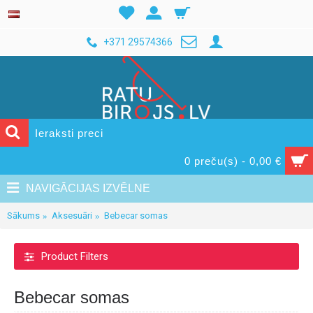
+371 29574366
0 preču(s) - 0,00 €
NAVIGĀCIJAS IZVĒLNE
Sākums
Aksesuāri
Bebecar somas
Product Filters
Bebecar somas