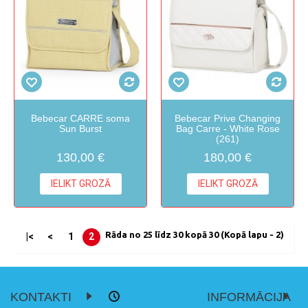
Bebecar CARRE soma
Bebecar Prive Changing
Sun Burst
Bag Carre - White Rose
(261)
130,00 €
180,00 €
IELIKT GROZĀ
IELIKT GROZĀ
Rāda no 25 līdz 30 kopā 30 (Kopā lapu - 2)
|<
<
1
2
KONTAKTI
INFORMĀCIJA