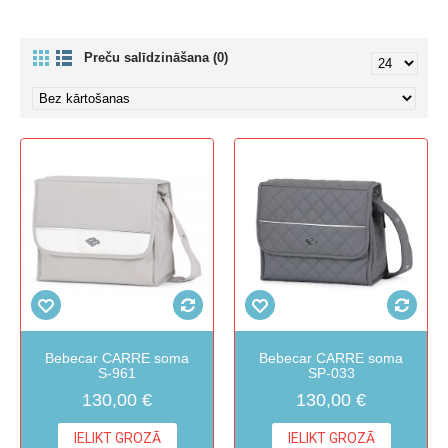
Preču salīdzināšana (0)
Bebecar CARRE soma
Bebecar CARRE soma
S-961
SP-033
130,00 €
130,00 €
IELIKT GROZĀ
IELIKT GROZĀ