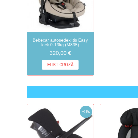
Bebecar autosēdeklītis Easy
lock 0-13kg (M835)
320,00 €
IELIKT GROZĀ
-11%