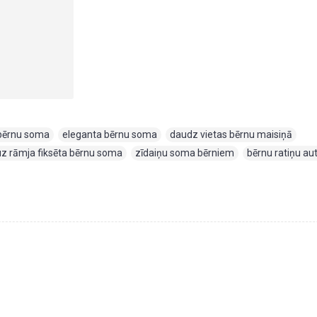
bērnu soma
,
eleganta bērnu soma
,
daudz vietas bērnu maisiņā
,
uz rāmja fiksēta bērnu soma
,
zīdaiņu soma bērniem
,
bērnu ratiņu au