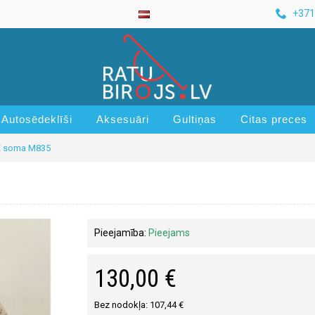
+371
Autosēdeklīši
Aksesuāri
Gultiņas
Citas preces
E soma M835
Pieejamība:
Pieejams
130,00 €
Bez nodokļa: 107,44 €