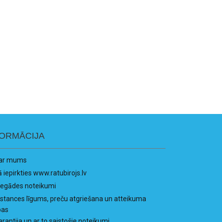
FORMĀCIJA
ar mums
ā iepirkties www.ratubirojs.lv
iegādes noteikumi
istances līgums, preču atgriešana un atteikuma
bas
arantija un ar to saistošie noteikumi