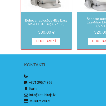
Bebecar auto
Bebecar autosēdeklītis Easy
EasyMaxi LF
Maxi LF 0-13kg (SP953)
(SP21
380,00 €
320,0
IELIKT GROZĀ
IELIKT G
KONTAKTI
+371 29574366
Karte
info@ratubirojs.lv
Mūsu rekvizīti