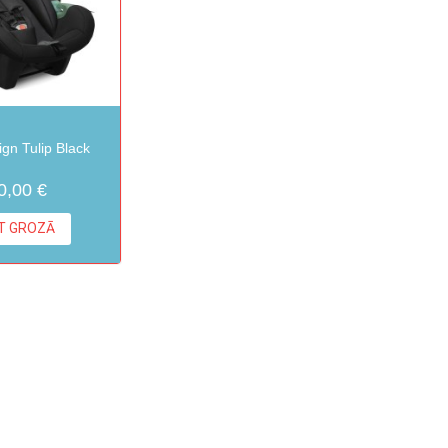
gn Tulip Black
0,00 €
KT GROZĀ