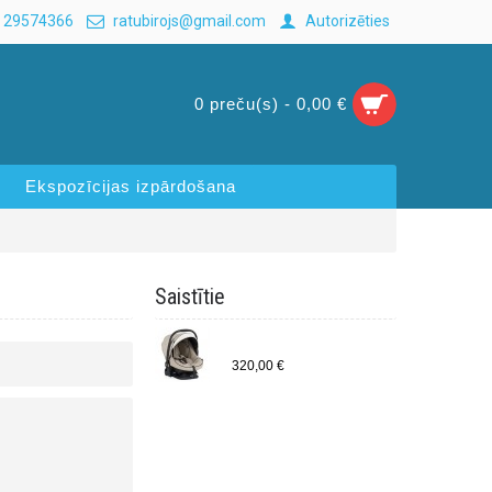
 29574366
ratubirojs@gmail.com
Autorizēties
0 preču(s) - 0,00 €
Ekspozīcijas izpārdošana
Saistītie
Bebecar autosēdeklītis Easy lock 0-13kg (M835)
320,00 €