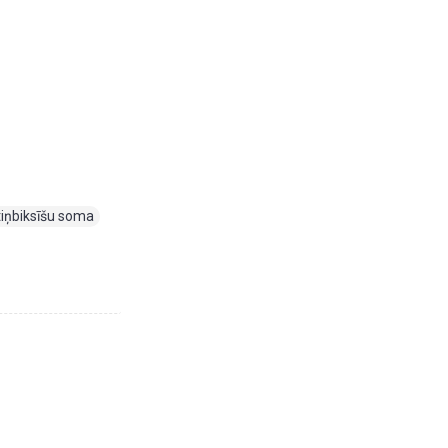
tiņbiksīšu soma
,