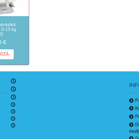
krēsliņš
 0-13 kg
5)
0 €
ROZĀ
IN
P
K
P
D
tiesī
G