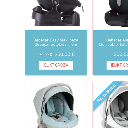
Bebecar Easy Maxi bāze
Bebecar aut
Bebecar autokrēsliņiem
Multibobfix 15-
250,00 €
350,0
280,00 €
IELIKT GROZĀ
IELIKT G
Nav noliktavā