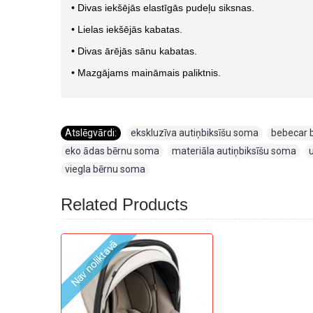
• Divas iekšējās elastīgās pudeļu siksnas.
• Lielas iekšējās kabatas.
• Divas ārējās sānu kabatas.
• Mazgājams maināmais paliktnis.
Atslēgvārdi:
ekskluzīva autiņbiksīšu soma
,
bebecar 
eko ādas bērnu soma
,
materiāla autiņbiksīšu soma
,
viegla bērnu soma
Related Products
Nav noliktavā