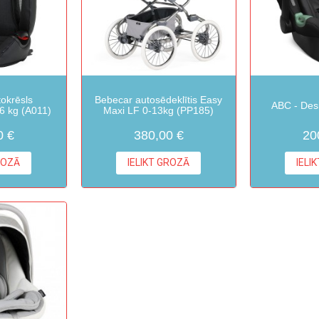
okrēsls
Bebecar autosēdeklītis Easy
ABC - Desi
36 kg (A011)
Maxi LF 0-13kg (PP185)
0 €
380,00 €
20
ROZĀ
IELIKT GROZĀ
IELI