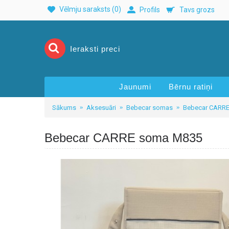
Vēlmju saraksts (
0
)
Profils
Tavs grozs
Jaunumi
Bērnu ratiņi
Sākums
Aksesuāri
Bebecar somas
Bebecar CARR
Bebecar CARRE soma M835