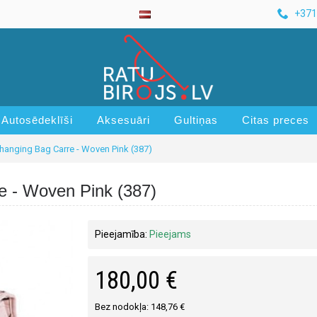
+371
Autosēdeklīši
Aksesuāri
Gultiņas
Citas preces
hanging Bag Carre - Woven Pink (387)
e - Woven Pink (387)
Pieejamība:
Pieejams
180,00 €
Bez nodokļa: 148,76 €