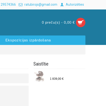
 29574366
ratubirojs@gmail.com
Autorizēties
0 preču(s) - 0,00 €
Ekspozīcijas izpārdošana
Saistītie
Bebecar Prive Stylo Class Combi Woven Pink (387)
1 839,00 €