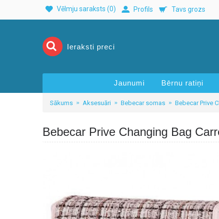
Vēlmju saraksts (
0
)
Profils
Tavs grozs
Jaunumi
Bērnu ratiņi
Sākums
Aksesuāri
Bebecar somas
Bebecar Prive C
Bebecar Prive Changing Bag Carr