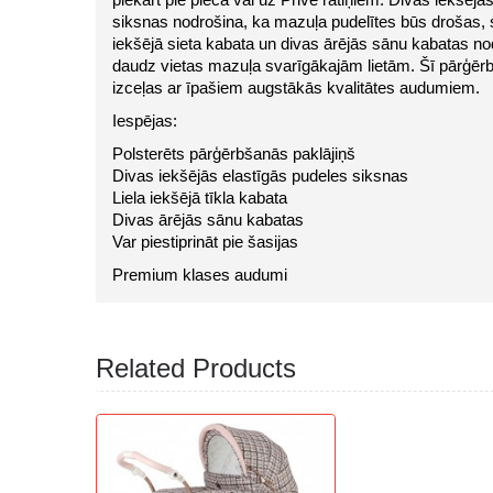
piekārt pie pleca vai uz Prive ratiņiem. Divas iekšējās
siksnas nodrošina, ka mazuļa pudelītes būs drošas, sa
iekšējā sieta kabata un divas ārējās sānu kabatas no
daudz vietas mazuļa svarīgākajām lietām. Šī pārģēr
izceļas ar īpašiem augstākās kvalitātes audumiem.
Iespējas:
Polsterēts pārģērbšanās paklājiņš
Divas iekšējās elastīgās pudeles siksnas
Liela iekšējā tīkla kabata
Divas ārējās sānu kabatas
Var piestiprināt pie šasijas
Premium klases audumi
Related Products