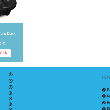
ulip Black
0 €
ROZĀ
IN
P
K
P
D