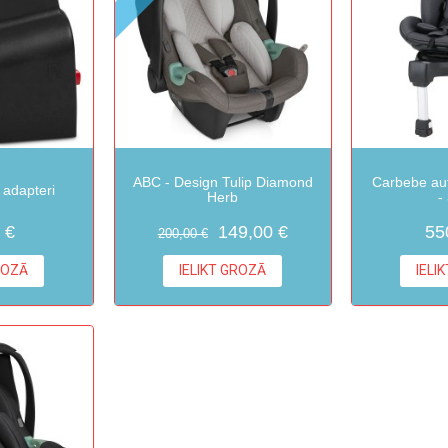
ABC - Design Tulip Diamond
Carbebe aut
 adapteri
Herb
-
 €
149,00 €
55
200,00 €
ROZĀ
IELIKT GROZĀ
IELI