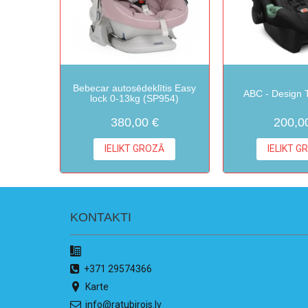
Bebecar autosēdeklītis Easy
ABC - Design T
lock 0-13kg (SP954)
380,00 €
200,0
IELIKT GROZĀ
IELIKT G
KONTAKTI
+371 29574366
Karte
info@ratubirojs.lv