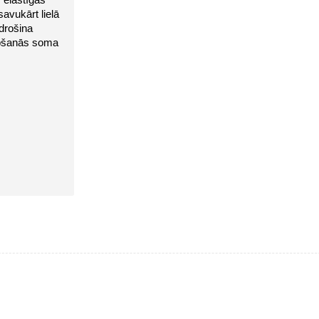
 elastīgās 
vukārt lielā 
drošina 
bšanās soma 