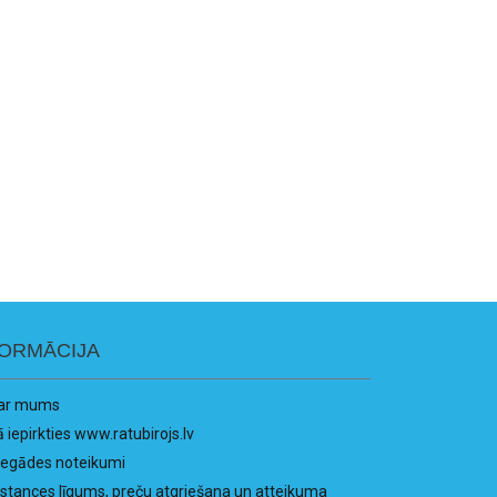
FORMĀCIJA
ar mums
ā iepirkties www.ratubirojs.lv
iegādes noteikumi
istances līgums, preču atgriešana un atteikuma