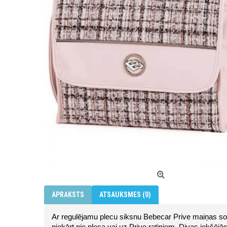
APRAKSTS
ATSAUKSMES (0)
Ar regulējamu plecu siksnu Bebecar Prive maiņas so