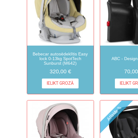
Bebecar autosēdeklītis Easy
lock 0-13kg SpotTech
ABC - Design
Sunburst (M642)
320,00 €
70,00
IELIKT GROZĀ
IELIKT G
Atlaide %