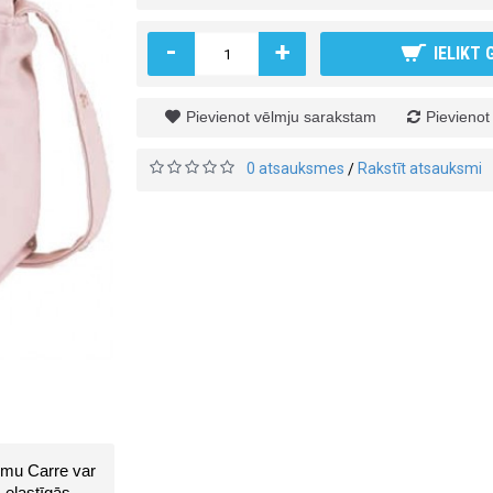
-
+
IELIKT
Pievienot vēlmju sarakstam
Pievienot
0 atsauksmes
Rakstīt atsauksmi
/
mu Carre var 