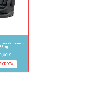
okrēsls Piona 0
 36 kg
0,00 €
KT GROZĀ