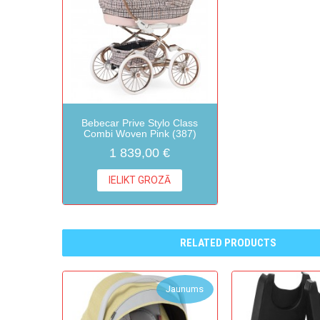
Bebecar Prive Stylo Class
Combi Woven Pink (387)
1 839,00 €
IELIKT GROZĀ
RELATED PRODUCTS
Jaunums