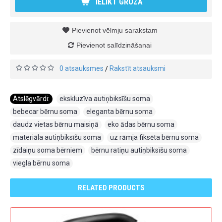
IELIKT GROZĀ
Pievienot vēlmju sarakstam
Pievienot salīdzināšanai
0 atsauksmes
Rakstīt atsauksmi
/
Atslēgvārdi:
ekskluzīva autiņbiksīšu soma
,
bebecar bērnu soma
,
eleganta bērnu soma
,
daudz vietas bērnu maisiņā
,
eko ādas bērnu soma
,
materiāla autiņbiksīšu soma
,
uz rāmja fiksēta bērnu soma
,
zīdaiņu soma bērniem
,
bērnu ratiņu autiņbiksīšu soma
,
viegla bērnu soma
RELATED PRODUCTS