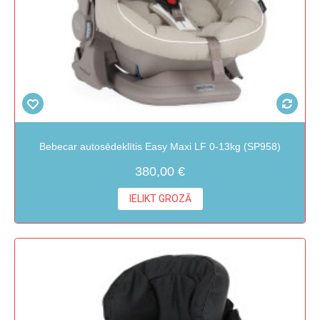
Bebecar autosēdeklītis Easy Maxi LF 0-13kg (SP958)
380,00 €
IELIKT GROZĀ