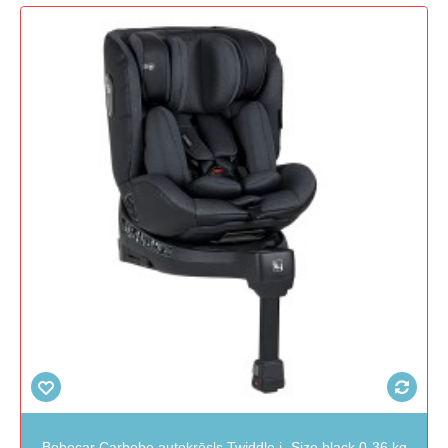
Bebecar Carbebe autokrēsls Twiddle i -Size black 0-36 kg