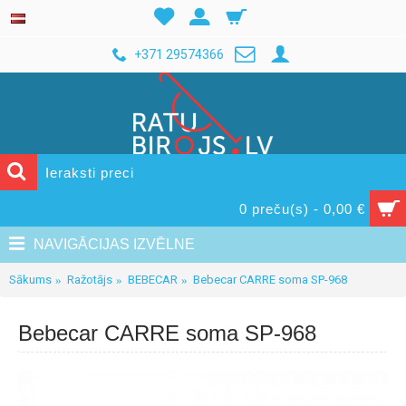
+371 29574366
0 preču(s) - 0,00 €
NAVIGĀCIJAS IZVĒLNE
Sākums
Ražotājs
BEBECAR
Bebecar CARRE soma SP-968
Bebecar CARRE soma SP-968