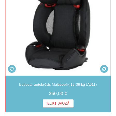
Bebecar autokrēsls Multibobfix 15-36 kg (A011)
350,00 €
IELIKT GROZĀ