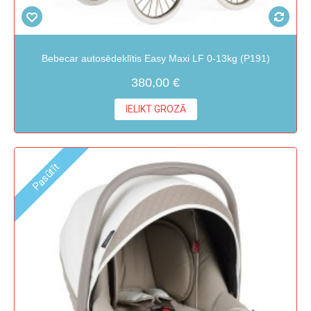
Bebecar autosēdeklītis Easy Maxi LF 0-13kg (P191)
380,00 €
IELIKT GROZĀ
Pasūtīt