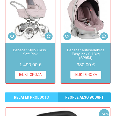
Bebecar Stylo Class+
Bebecar autosēdeklītis
Soft Pink
Easy lock 0-13kg
(SP954)
1 490,00 €
380,00 €
IELIKT GROZĀ
IELIKT GROZĀ
RELATED PRODUCTS
PEOPLE ALSO BOUGHT
-50%