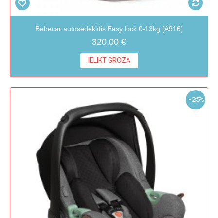
Bebecar autosēdeklītis Easy lock 0-13kg (A916)
320,00 €
IELIKT GROZĀ
-25%