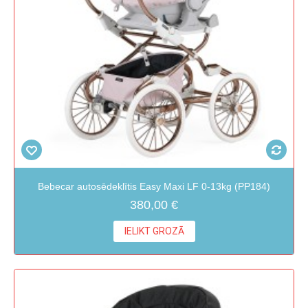
Bebecar autosēdeklītis Easy Maxi LF 0-13kg (PP184)
380,00 €
IELIKT GROZĀ