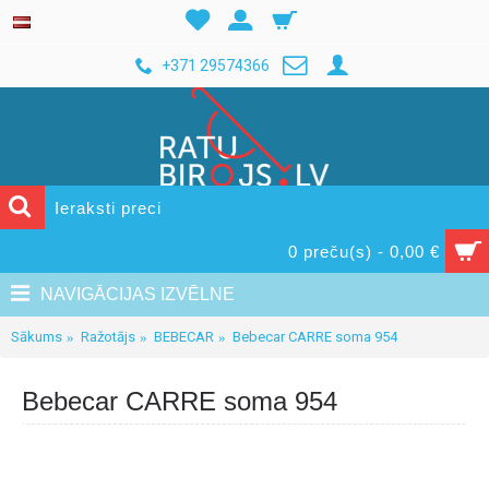
+371 29574366
0 preču(s) - 0,00 €
NAVIGĀCIJAS IZVĒLNE
Sākums
Ražotājs
BEBECAR
Bebecar CARRE soma 954
Bebecar CARRE soma 954