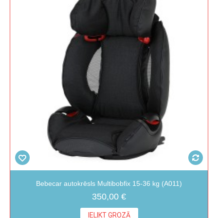
Bebecar autokrēsls Multibobfix 15-36 kg (A011)
350,00 €
IELIKT GROZĀ