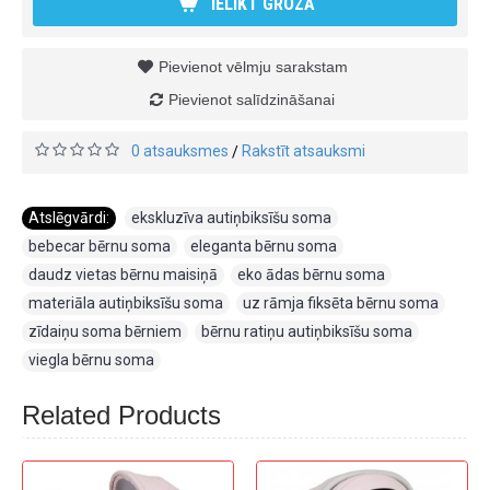
IELIKT GROZĀ
Pievienot vēlmju sarakstam
Pievienot salīdzināšanai
0 atsauksmes
Rakstīt atsauksmi
/
Atslēgvārdi:
ekskluzīva autiņbiksīšu soma
,
bebecar bērnu soma
,
eleganta bērnu soma
,
daudz vietas bērnu maisiņā
,
eko ādas bērnu soma
,
materiāla autiņbiksīšu soma
,
uz rāmja fiksēta bērnu soma
,
zīdaiņu soma bērniem
,
bērnu ratiņu autiņbiksīšu soma
,
viegla bērnu soma
Related Products