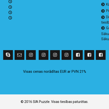
K
P
D
tiesī
G
Sāk
Sāk
Visas cenas norādītas EUR ar PVN 21%
© 2016 SIA Puzzle. Visas tiesības paturētas.