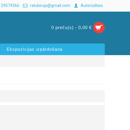
 29574366
ratubirojs@gmail.com
Autorizēties
0 preču(s) - 0,00 €
Ekspozīcijas izpārdošana