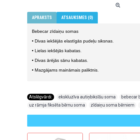
APRAKSTS
ATSAUKSMES (0)
Bebecar zīdaiņu somas
• Divas iekšējās elastīgās pudeļu siksnas.
• Lielas iekšējās kabatas.
• Divas ārējās sānu kabatas.
• Mazgājams maināmais paliktnis.
Atslēgvārdi:
ekskluzīva autiņbiksīšu soma
,
bebecar 
uz rāmja fiksēta bērnu soma
,
zīdaiņu soma bērniem
,