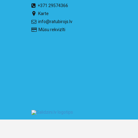
+371 29574366
Karte
info@ratubirojs.lv
Mūsu rekvizīti