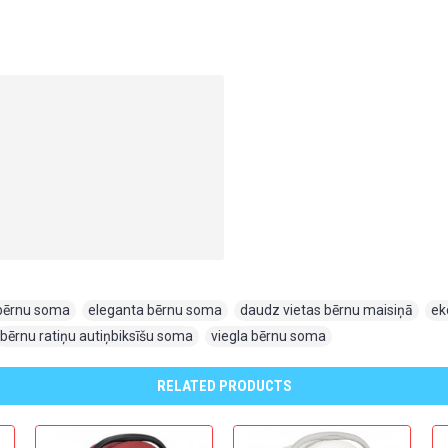
bērnu soma
,
eleganta bērnu soma
,
daudz vietas bērnu maisiņā
,
ek
bērnu ratiņu autiņbiksīšu soma
,
viegla bērnu soma
RELATED PRODUCTS