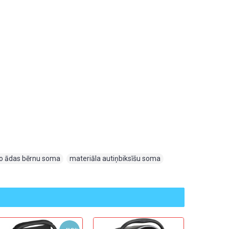
o ādas bērnu soma
,
materiāla autiņbiksīšu soma
,