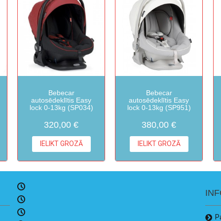
Bebecar
Bebecar
autosēdeklītis Easy
autosēdeklītis Easy
lock 0-13kg (SP034)
lock 0-13kg (SP951)
320,00 €
380,00 €
IELIKT GROZĀ
IELIKT GROZĀ
IN
P