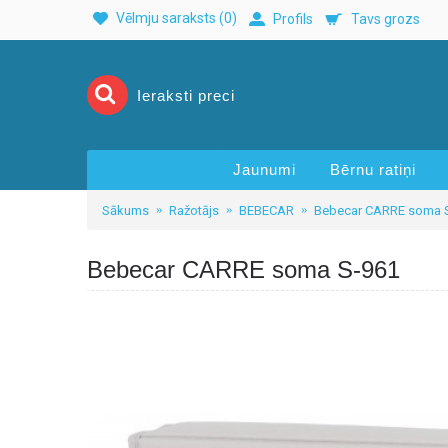
Vēlmju saraksts (
0
)
Profils
Tavs grozs
Jaunumi
Bērnu ratiņi
Sākums
Ražotājs
BEBECAR
Bebecar CARRE soma 
Bebecar CARRE soma S-961