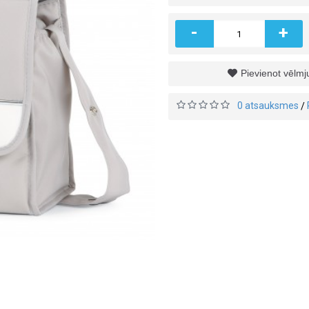
-
+
Pievienot vēlm
0 atsauksmes
/