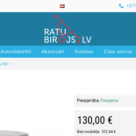
+371
Autosēdeklīši
Aksesuāri
Gultiņas
Citas preces
S-961
Pieejamība:
Pieejams
130,00 €
Bez nodokļa: 107,44 €