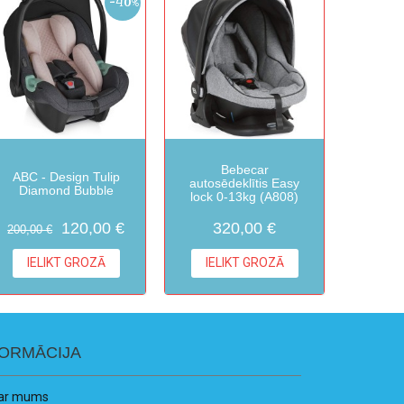
-40%
Bebecar
ABC - Design Tulip
autosēdeklītis Easy
Diamond Bubble
lock 0-13kg (A808)
120,00 €
320,00 €
200,00 €
IELIKT GROZĀ
IELIKT GROZĀ
FORMĀCIJA
ar mums