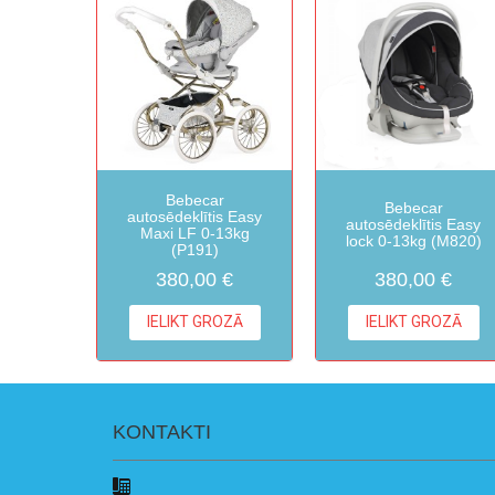
Bebecar
Bebecar
autosēdeklītis Easy
autosēdeklītis Easy
Maxi LF 0-13kg
lock 0-13kg (M820)
(P191)
380,00 €
380,00 €
IELIKT GROZĀ
IELIKT GROZĀ
KONTAKTI