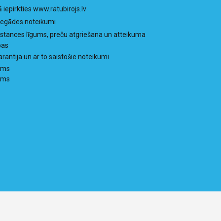
ā iepirkties www.ratubirojs.lv
iegādes noteikumi
istances līgums, preču atgriešana un atteikuma
bas
arantija un ar to saistošie noteikumi
ums
ums