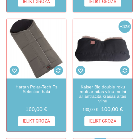
IELIKT GROZĀ
IELIKT GROZĀ
-23%
Hartan Polar-Tech Fs
Kaiser Big double roku
Selection haki
mufi ar aitas vilnu melni
ar antracita krāsas aitas
vilnu
160,00 €
100,00 €
130,00 €
IELIKT GROZĀ
IELIKT GROZĀ