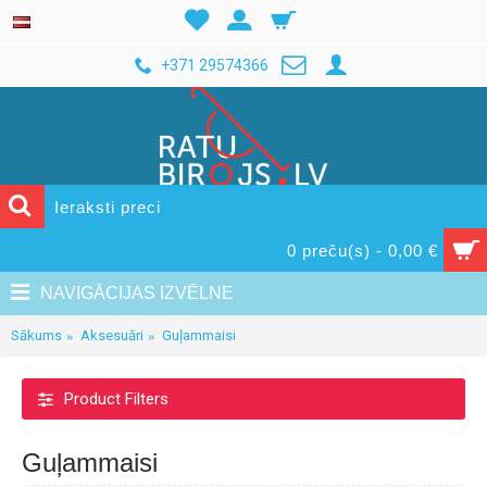
+371 29574366
0 preču(s) - 0,00 €
NAVIGĀCIJAS IZVĒLNE
Sākums
Aksesuāri
Guļammaisi
Product Filters
Guļammaisi