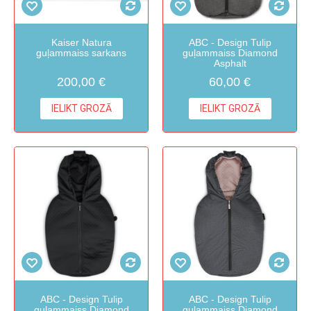
Kaiser Natura
ABC - Design Tulip
guļammaiss sarkans
guļammaiss Diamond
Asphalt
200,00 €
60,00 €
IELIKT GROZĀ
IELIKT GROZĀ
ABC - Design Tulip
ABC - Design Tulip
guļammaiss Diamond
guļammaiss Diamond