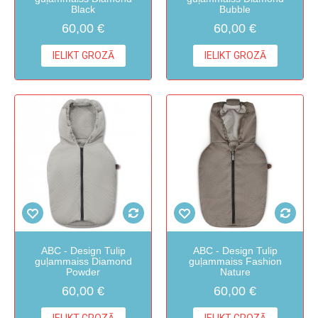
Black
Bubble
60,00 €
60,00 €
IELIKT GROZĀ
IELIKT GROZĀ
ABC - Design Tulip
ABC - Design Tulip
guļammaiss Diamond
guļammaiss Fashion
Powder
Nature
60,00 €
60,00 €