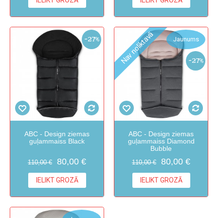
IELIKT GROZĀ
IELIKT GROZĀ
Nav noliktavā
-27%
Jaunums
-27%
ABC - Design ziemas
ABC - Design ziemas
guļammaiss Black
guļammaiss Diamond
Bubble
80,00 €
80,00 €
110,00 €
110,00 €
IELIKT GROZĀ
IELIKT GROZĀ