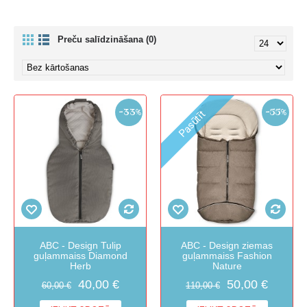
Preču salīdzināšana (0)
-33%
-55%
Pasūtīt
ABC - Design Tulip
ABC - Design ziemas
guļammaiss Diamond
guļammaiss Fashion
Herb
Nature
40,00 €
50,00 €
60,00 €
110,00 €