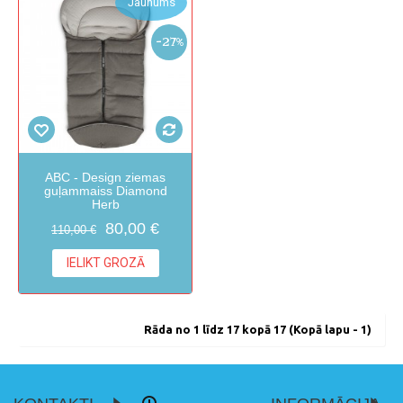
Jaunums
-27%
ABC - Design ziemas
guļammaiss Diamond
Herb
80,00 €
110,00 €
IELIKT GROZĀ
Rāda no 1 līdz 17 kopā 17 (Kopā lapu - 1)