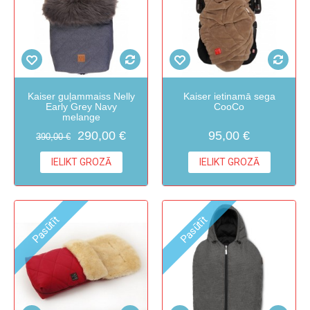
Kaiser guļammaiss Nelly
Kaiser ietinamā sega
Early Grey Navy
CooCo
melange
290,00 €
95,00 €
390,00 €
IELIKT GROZĀ
IELIKT GROZĀ
Pasūtīt
Pasūtīt