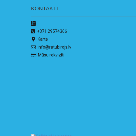
KONTAKTI
+371 29574366
Karte
info@ratubirojs.lv
Mūsu rekvizīti