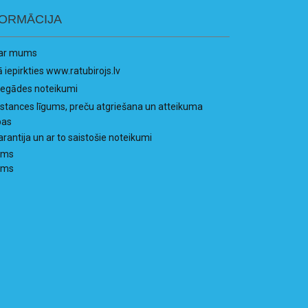
FORMĀCIJA
ar mums
ā iepirkties www.ratubirojs.lv
iegādes noteikumi
istances līgums, preču atgriešana un atteikuma
bas
arantija un ar to saistošie noteikumi
ums
ums