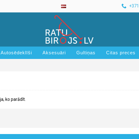
+371
Autosēdeklīši
Aksesuāri
Gultiņas
Citas preces
a, ko parādīt.