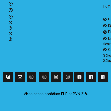
IN
P
K
P
D
tiesī
G
Sāk
Sāk
Visas cenas norādītas EUR ar PVN 21%