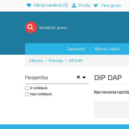
Vēlmju saraksts (
0
)
Profils
Tavs grozs
Jaunumi
Bērnu ratiņi
Sākums
Ražotājs
DIP DAP
DIP DAP
Pieejamība
Ir noliktavā
Nav neviena ražotāj
Nav noliktavā