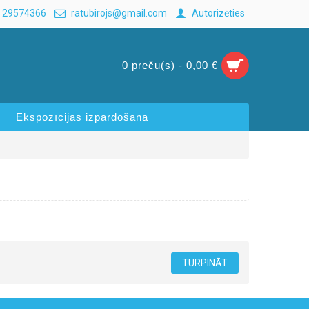
 29574366
ratubirojs@gmail.com
Autorizēties
0 preču(s) - 0,00 €
Ekspozīcijas izpārdošana
TURPINĀT