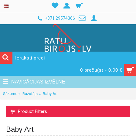
+371 29574366
0 preču(s) - 0,00 €
NAVIGĀCIJAS IZVĒLNE
Sākums
Ražotājs
Baby Art
Product Filters
Baby Art