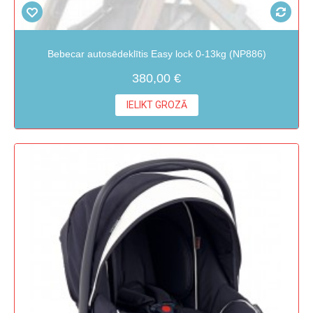
Bebecar autosēdeklītis Easy lock 0-13kg (NP886)
380,00 €
IELIKT GROZĀ