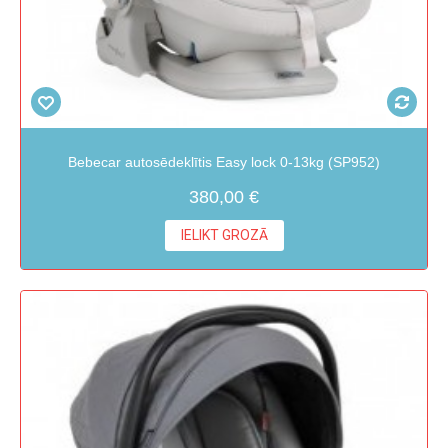
Bebecar autosēdeklītis Easy lock 0-13kg (SP952)
380,00 €
IELIKT GROZĀ