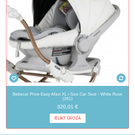
Bebecar Prive Easy-Maxi XL i-Size Car Seat - White Rose
(261)
320,01 €
IELIKT GROZĀ