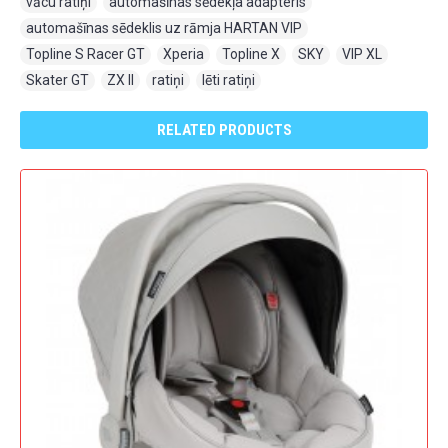
vācu ratiņi
,
automašīnas sēdekļa adapteris
,
automašīnas sēdeklis uz rāmja HARTAN VIP
,
Topline S Racer GT
,
Xperia
,
Topline X
,
SKY
,
VIP XL
,
Skater GT
,
ZX II
,
ratiņi
,
lēti ratiņi
RELATED PRODUCTS