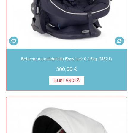
Bebecar autosēdeklītis Easy lock 0-13kg (M821)
380,00 €
IELIKT GROZĀ