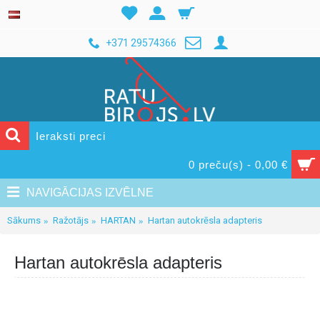
+371 29574366
0 preču(s) - 0,00 €
NAVIGĀCIJAS IZVĒLNE
Sākums
Ražotājs
HARTAN
Hartan autokrēsla adapteris
Hartan autokrēsla adapteris