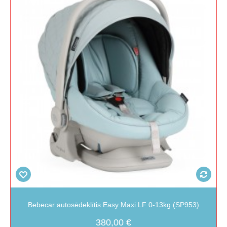
Bebecar autosēdeklītis Easy Maxi LF 0-13kg (SP953)
380,00 €