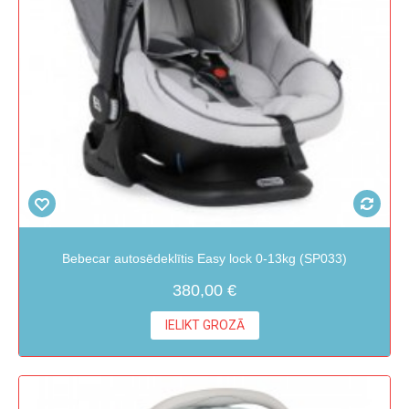
Bebecar autosēdeklītis Easy lock 0-13kg (SP033)
380,00 €
IELIKT GROZĀ