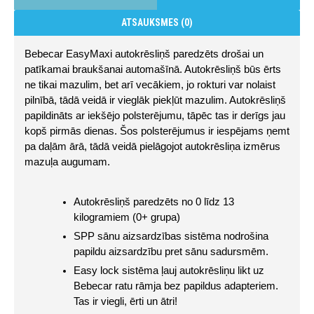
ATSAUKSMES (0)
Bebecar EasyMaxi autokrēsliņš paredzēts drošai un 
patīkamai braukšanai automašīnā. Autokrēsliņš būs ērts 
ne tikai mazulim, bet arī vecākiem, jo rokturi var nolaist 
pilnībā, tādā veidā ir vieglāk piekļūt mazulim. Autokrēsliņš 
papildināts ar iekšējo polsterējumu, tāpēc tas ir derīgs jau 
kopš pirmās dienas. Šos polsterējumus ir iespējams ņemt 
pa daļām ārā, tādā veidā pielāgojot autokrēsliņa izmērus 
mazuļa augumam.
Autokrēsliņš paredzēts no 0 līdz 13 
kilogramiem (0+ grupa)
SPP sānu aizsardzības sistēma nodrošina 
papildu aizsardzību pret sānu sadursmēm.
Easy lock sistēma ļauj autokrēsliņu likt uz 
Bebecar ratu rāmja bez papildus adapteriem. 
Tas ir viegli, ērti un ātri!