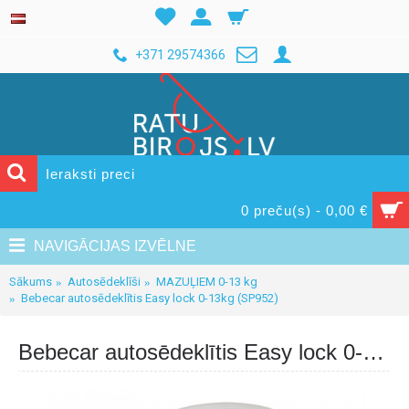
+371 29574366
0 preču(s) - 0,00 €
NAVIGĀCIJAS IZVĒLNE
Sākums
Autosēdeklīši
MAZUĻIEM 0-13 kg
Bebecar autosēdeklītis Easy lock 0-13kg (SP952)
Bebecar autosēdeklītis Easy lock 0-13kg (SP952)