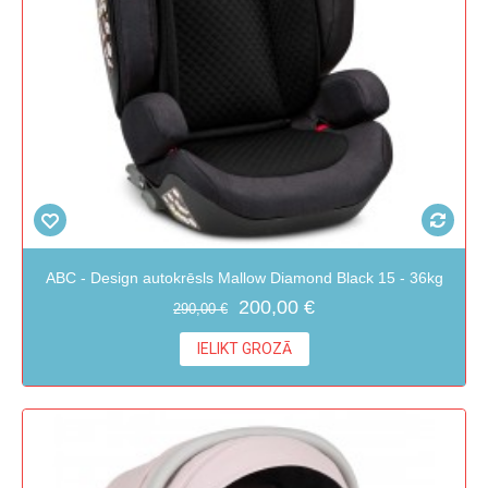
ABC - Design autokrēsls Mallow Diamond Black 15 - 36kg
200,00 €
290,00 €
IELIKT GROZĀ