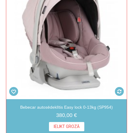
Bebecar autosēdeklītis Easy lock 0-13kg (SP954)
380,00 €
IELIKT GROZĀ