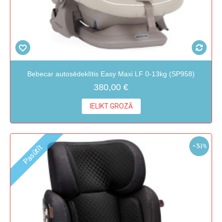
Bebecar autosēdeklītis Easy Maxi LF 0-13kg (SP958)
380,00 €
IELIKT GROZĀ
-31%
Pasūtīt