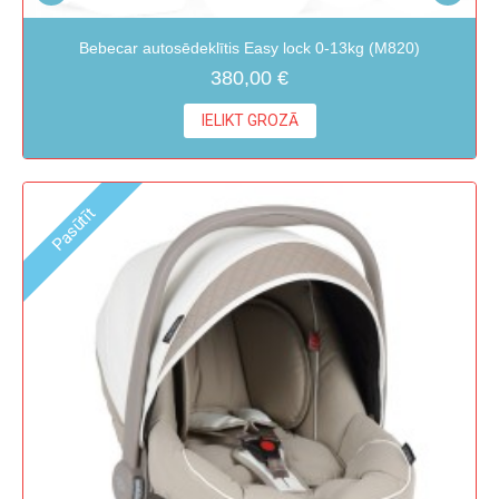
Bebecar autosēdeklītis Easy lock 0-13kg (M820)
380,00 €
IELIKT GROZĀ
Pasūtīt