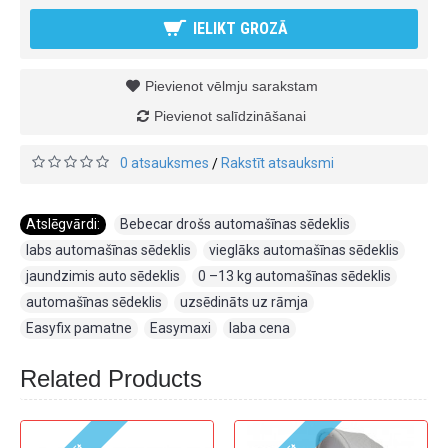
IELIKT GROZĀ
Pievienot vēlmju sarakstam
Pievienot salīdzināšanai
0 atsauksmes
Rakstīt atsauksmi
/
Atslēgvārdi:
Bebecar drošs automašīnas sēdeklis
,
labs automašīnas sēdeklis
,
vieglāks automašīnas sēdeklis
,
jaundzimis auto sēdeklis
,
0 –13 kg automašīnas sēdeklis
,
automašīnas sēdeklis
,
uzsēdināts uz rāmja
,
Easyfix pamatne
,
Easymaxi
,
laba cena
Related Products