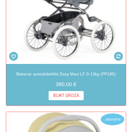
Bebecar autosēdeklītis Easy Maxi LF 0-13kg (PP185)
380,00 €
IELIKT GROZĀ
Jaunums