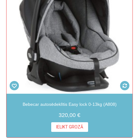
Bebecar autosēdeklītis Easy lock 0-13kg (A808)
320,00 €
IELIKT GROZĀ