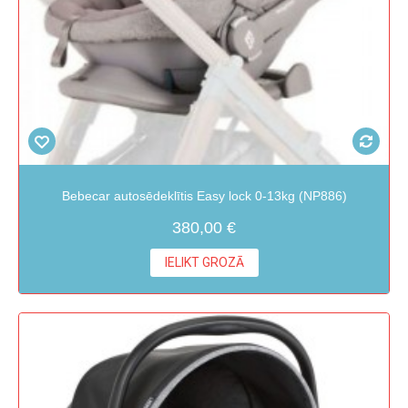
Bebecar autosēdeklītis Easy lock 0-13kg (NP886)
380,00 €
IELIKT GROZĀ