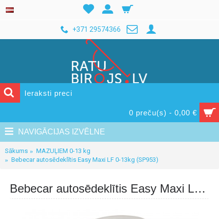
+371 29574366
0 preču(s) - 0,00 €
NAVIGĀCIJAS IZVĒLNE
Sākums
MAZUĻIEM 0-13 kg
Bebecar autosēdeklītis Easy Maxi LF 0-13kg (SP953)
Bebecar autosēdeklītis Easy Maxi LF 0-13kg (SP953)