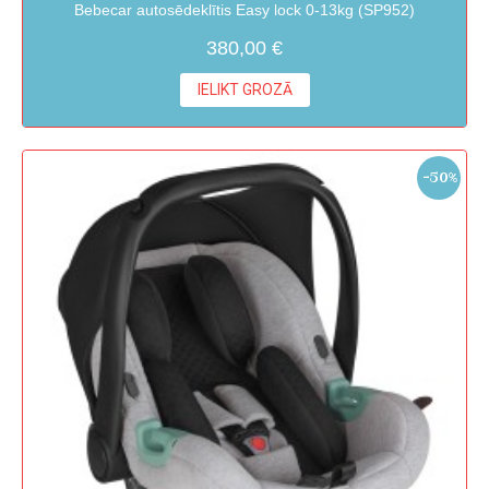
Bebecar autosēdeklītis Easy lock 0-13kg (SP952)
380,00 €
IELIKT GROZĀ
-50%