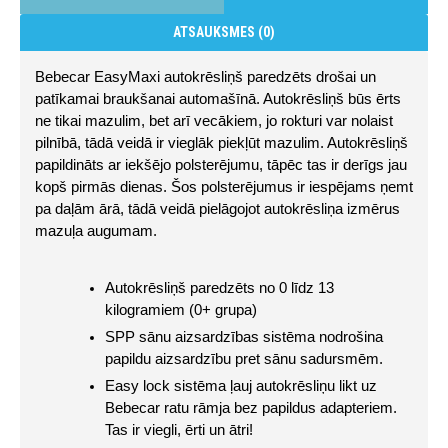
ATSAUKSMES (0)
Bebecar EasyMaxi autokrēsliņš paredzēts drošai un 
patīkamai braukšanai automašīnā. Autokrēsliņš būs ērts 
ne tikai mazulim, bet arī vecākiem, jo rokturi var nolaist 
pilnībā, tādā veidā ir vieglāk piekļūt mazulim. Autokrēsliņš 
papildināts ar iekšējo polsterējumu, tāpēc tas ir derīgs jau 
kopš pirmās dienas. Šos polsterējumus ir iespējams ņemt 
pa daļām ārā, tādā veidā pielāgojot autokrēsliņa izmērus 
mazuļa augumam.
Autokrēsliņš paredzēts no 0 līdz 13 
kilogramiem (0+ grupa)
SPP sānu aizsardzības sistēma nodrošina 
papildu aizsardzību pret sānu sadursmēm.
Easy lock sistēma ļauj autokrēsliņu likt uz 
Bebecar ratu rāmja bez papildus adapteriem. 
Tas ir viegli, ērti un ātri!