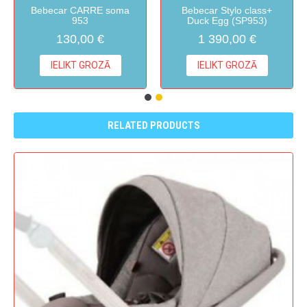
Bebecar CARRE soma
Bebecar Stylo class+
953
Duck Egg (SP953)
130,00 €
1 390,00 €
IELIKT GROZĀ
IELIKT GROZĀ
RELATED PRODUCTS