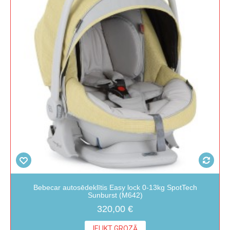
Bebecar autosēdeklītis Easy lock 0-13kg SpotTech
Sunburst (M642)
320,00 €
IELIKT GROZĀ