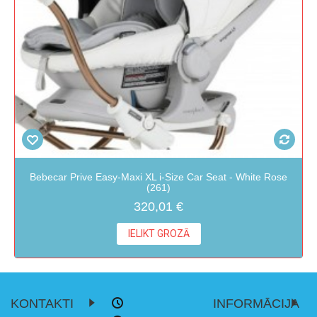
Bebecar Prive Easy-Maxi XL i-Size Car Seat - White Rose
(261)
320,01 €
IELIKT GROZĀ
KONTAKTI
INFORMĀCIJA