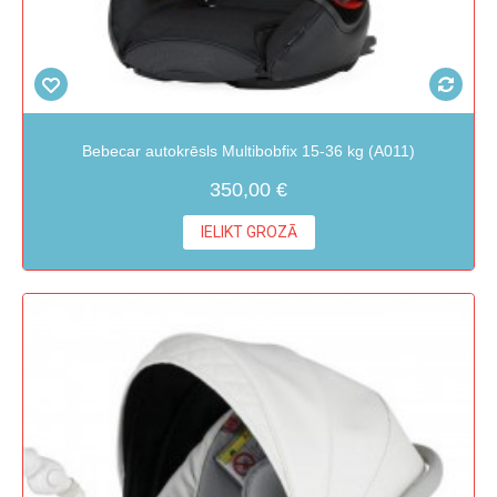
Bebecar autokrēsls Multibobfix 15-36 kg (A011)
350,00 €
IELIKT GROZĀ