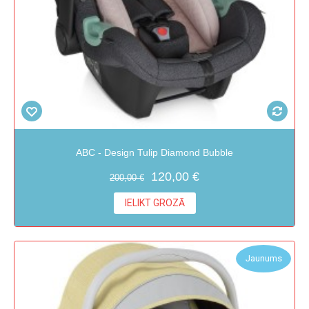
ABC - Design Tulip Diamond Bubble
120,00 €
200,00 €
IELIKT GROZĀ
Jaunums