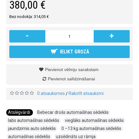
380,00 €
Bez nodokļa: 314,05 €
-
+
IELIKT GROZĀ
Pievienot vēlmju sarakstam
Pievienot salīdzināšanai
0 atsauksmes
Rakstīt atsauksmi
/
Atslēgvārdi:
Bebecar drošs automašīnas sēdeklis
,
labs automašīnas sēdeklis
,
vieglāks automašīnas sēdeklis
,
jaundzimis auto sēdeklis
,
0 –13 kg automašīnas sēdeklis
,
automašīnas sēdeklis
,
uzsēdināts uz rāmja
,