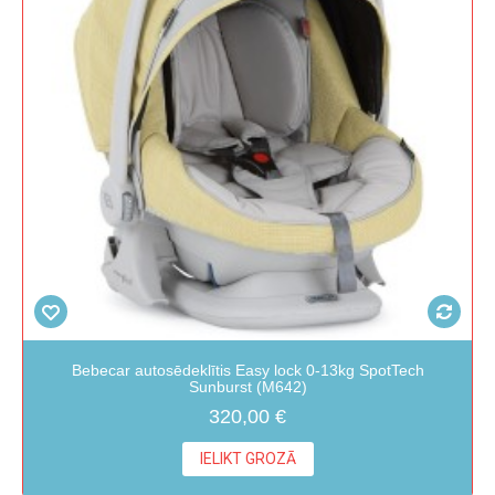
Bebecar autosēdeklītis Easy lock 0-13kg SpotTech
Sunburst (M642)
320,00 €
IELIKT GROZĀ