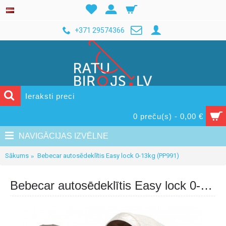
+371 29574366
0 preču(s) - 0,00 €
NAVIGĀCIJAS IZVĒLNE
Sākums
Bebecar autosēdeklītis Easy lock 0-13kg (PP991)
Bebecar autosēdeklītis Easy lock 0-13kg (PP991)