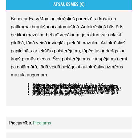
ATSAUKSMES (0)
Bebecar EasyMaxi autokrēsliņš paredzēts drošai un 
patīkamai braukšanai automašīnā. Autokrēsliņš būs ērts 
ne tikai mazulim, bet arī vecākiem, jo rokturi var nolaist 
pilnībā, tādā veidā ir vieglāk piekļūt mazulim. Autokrēsliņš 
papildināts ar iekšējo polsterējumu, tāpēc tas ir derīgs jau 
kopš pirmās dienas. Šos polsterējumus ir iespējams ņemt 
pa daļām ārā, tādā veidā pielāgojot autokrēsliņa izmērus 
mazuļa augumam.
Autokrēsliņš paredzēts no 0 līdz 13 kilogramiem (0+ grupa)
SPP sānu aizsardzības sistēma nodrošina papildu aizsardzību pret sānu sadursmēm.
Easy lock sistēma ļauj autokrēsliņu likt uz Bebecar ratu rāmja bez papildus adapteriem. Tas ir viegli, ērti un ātri!
Autokrēsliņam ir 3 punktu drošības sistēma.
Autokrēsliņa pamatnei piemīt arī šūpulīša funkcija.
Stiprināšanai automašīnā var izmantot gan drošības jostas, gan Isofix bāzi.
Autokrēsliņa svars - 4 kg.
Pieejamība:
Pieejams