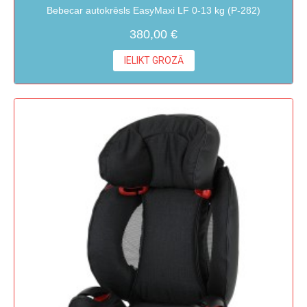
Bebecar autokrēsls EasyMaxi LF 0-13 kg (P-282)
380,00 €
IELIKT GROZĀ