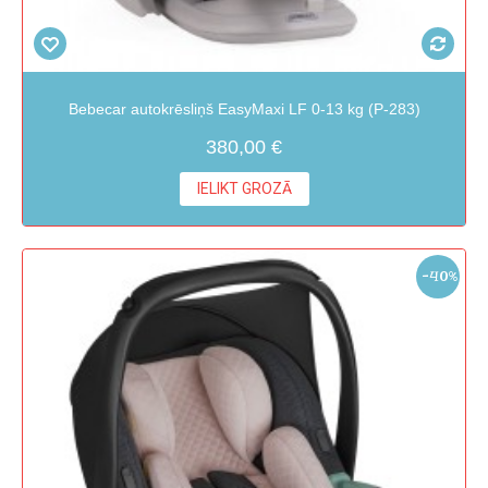
Bebecar autokrēsliņš EasyMaxi LF 0-13 kg (P-283)
380,00 €
IELIKT GROZĀ
-40%