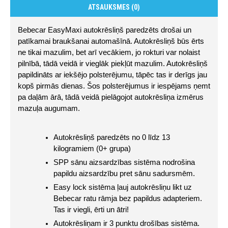
ATSAUKSMES (0)
Bebecar EasyMaxi autokrēsliņš paredzēts drošai un 
patīkamai braukšanai automašīnā. Autokrēsliņš būs ērts 
ne tikai mazulim, bet arī vecākiem, jo rokturi var nolaist 
pilnībā, tādā veidā ir vieglāk piekļūt mazulim. Autokrēsliņš 
papildināts ar iekšējo polsterējumu, tāpēc tas ir derīgs jau 
kopš pirmās dienas. Šos polsterējumus ir iespējams ņemt 
pa daļām ārā, tādā veidā pielāgojot autokrēsliņa izmērus 
mazuļa augumam.
Autokrēsliņš paredzēts no 0 līdz 13 
kilogramiem (0+ grupa)
SPP sānu aizsardzības sistēma nodrošina 
papildu aizsardzību pret sānu sadursmēm.
Easy lock sistēma ļauj autokrēsliņu likt uz 
Bebecar ratu rāmja bez papildus adapteriem. 
Tas ir viegli, ērti un ātri!
Autokrēsliņam ir 3 punktu drošības sistēma.