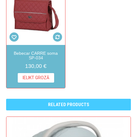
Bebecar CARRE soma
SP-034
130,00 €
IELIKT GROZĀ
RELATED PRODUCTS