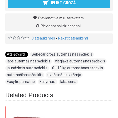
IELIKT GROZĀ
Pievienot vēlmju sarakstam
Pievienot salīdzināšanai
0 atsauksmes
Rakstīt atsauksmi
/
Atslēgvārdi:
Bebecar drošs automašīnas sēdeklis
,
labs automašīnas sēdeklis
,
vieglāks automašīnas sēdeklis
,
jaundzimis auto sēdeklis
,
0 –13 kg automašīnas sēdeklis
,
automašīnas sēdeklis
,
uzsēdināts uz rāmja
,
Easyfix pamatne
,
Easymaxi
,
laba cena
Related Products