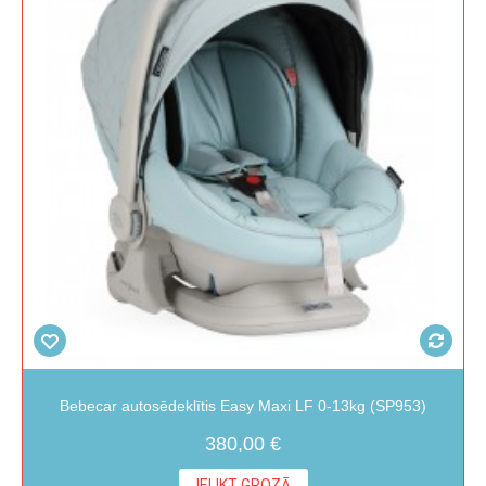
Bebecar autosēdeklītis Easy Maxi LF 0-13kg (SP953)
380,00 €
IELIKT GROZĀ