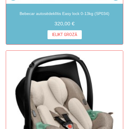
Bebecar autosēdeklītis Easy lock 0-13kg (SP034)
320,00 €
IELIKT GROZĀ