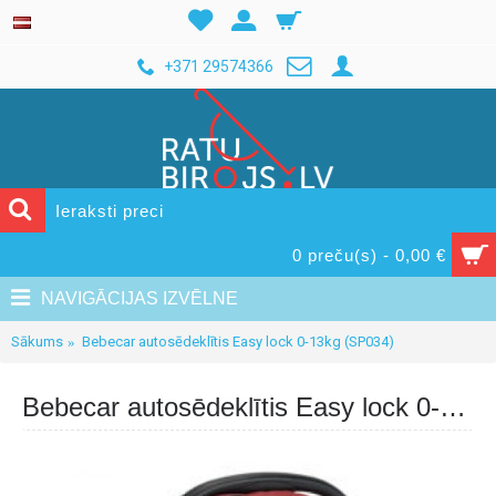
+371 29574366
0 preču(s) - 0,00 €
NAVIGĀCIJAS IZVĒLNE
Sākums
Bebecar autosēdeklītis Easy lock 0-13kg (SP034)
Bebecar autosēdeklītis Easy lock 0-13kg (SP034)