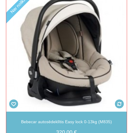
Nav noliktavā
Bebecar autosēdeklītis Easy lock 0-13kg (M835)
320,00 €