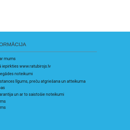
FORMĀCIJA
ar mums
ā iepirkties www.ratubirojs.lv
iegādes noteikumi
istances līgums, preču atgriešana un atteikuma
bas
arantija un ar to saistošie noteikumi
ums
ums