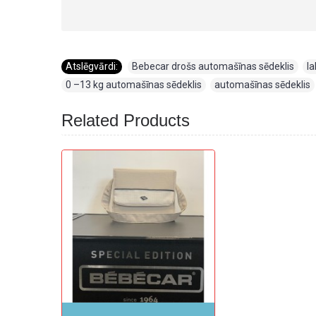
Atslēgvārdi:
Bebecar drošs automašīnas sēdeklis
,
l
0 –13 kg automašīnas sēdeklis
,
automašīnas sēdeklis
Related Products