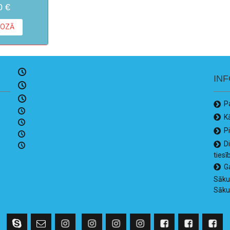
0 €
ROZĀ
IN
P
K
P
D
tiesī
G
Sāk
Sāk