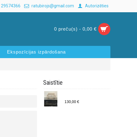
 29574366
ratubirojs@gmail.com
Autorizēties
0 preču(s) - 0,00 €
Ekspozīcijas izpārdošana
Saistītie
Bebecar CARRE soma M835
130,00 €