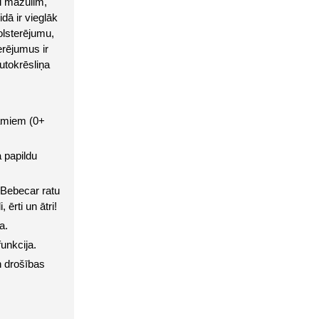
i mazulim, 
dā ir vieglāk 
olsterējumu, 
rējumus ir 
tokrēsliņa 
amiem (0+ 
papildu 
 Bebecar ratu 
 ērti un ātri!
a.
unkcija.
 drošības 