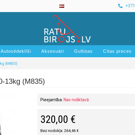
+371
Autosēdeklīši
Aksesuāri
Gultiņas
Citas preces
3kg (M835)
 0-13kg (M835)
Pieejamība:
Nav noliktavā
320,00 €
Bez nodokļa: 264,46 €