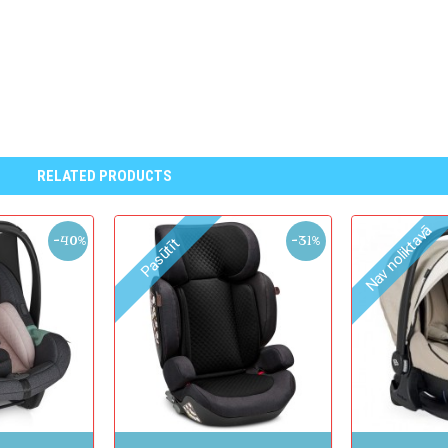
RELATED PRODUCTS
Nav noliktavā
-40%
-31%
Pasūtīt