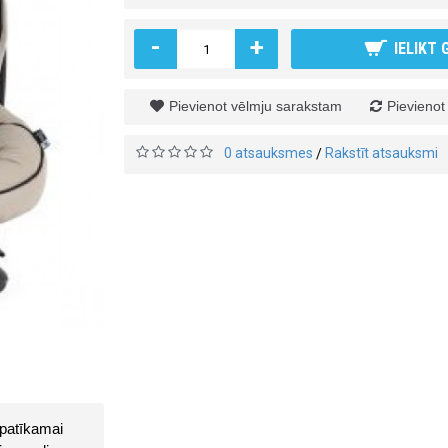
-
+
IELIKT
Pievienot vēlmju sarakstam
Pievienot
0 atsauksmes
Rakstīt atsauksmi
/
patīkamai 