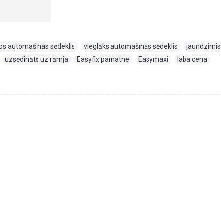
abs automašīnas sēdeklis
,
vieglāks automašīnas sēdeklis
,
jaundzimis
,
uzsēdināts uz rāmja
,
Easyfix pamatne
,
Easymaxi
,
laba cena