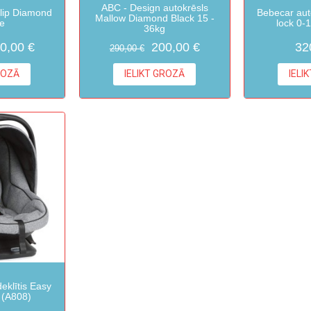
ABC - Design autokrēsls
lip Diamond
Bebecar aut
Mallow Diamond Black 15 -
e
lock 0-
36kg
0,00 €
200,00 €
32
290,00 €
ROZĀ
IELIKT GROZĀ
IELI
eklītis Easy
 (A808)