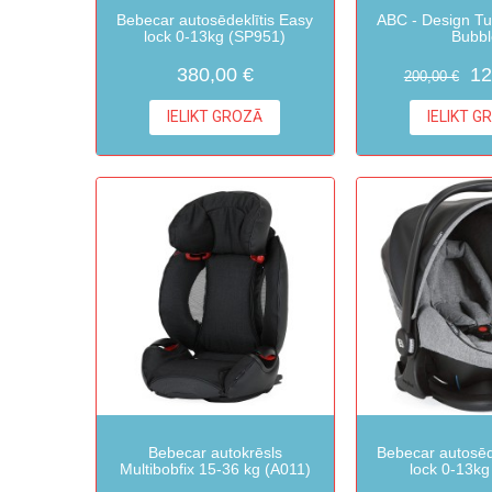
Bebecar autosēdeklītis Easy
ABC - Design Tu
lock 0-13kg (SP951)
Bubbl
380,00 €
12
200,00 €
IELIKT GROZĀ
IELIKT G
Bebecar autokrēsls
Bebecar autosēd
Multibobfix 15-36 kg (A011)
lock 0-13kg