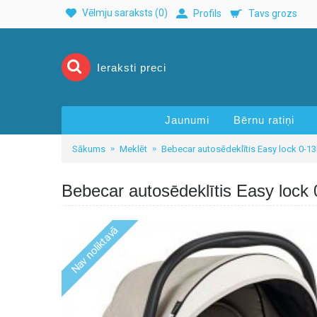
Vēlmju saraksts (
0
)
Profils
Tavs grozs
Jaunumi
Bērnu ratiņi
Sākums
Meklēt
Bebecar autosēdeklītis Easy lock 0-1
Bebecar autosēdeklītis Easy lock
Nav noliktavā