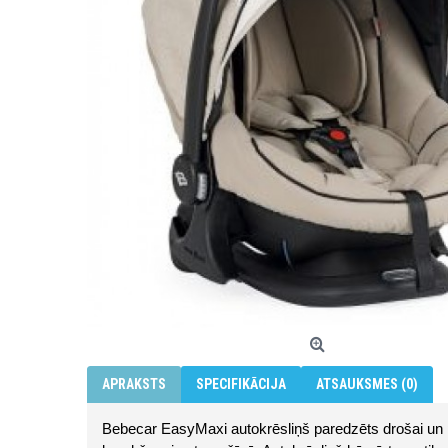
APRAKSTS
SPECIFIKĀCIJA
ATSAUKSMES (0)
Bebecar EasyMaxi autokrēsliņš paredzēts drošai un 