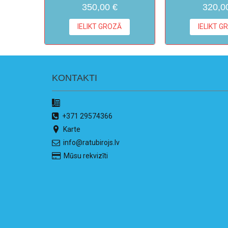
350,00 €
320,0
IELIKT GROZĀ
IELIKT G
KONTAKTI
+371 29574366
Karte
info@ratubirojs.lv
Mūsu rekvizīti