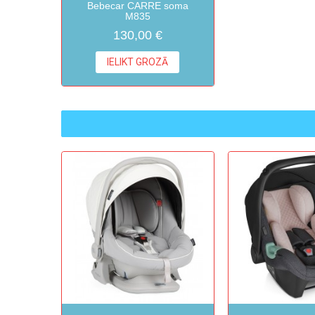
Bebecar CARRE soma
M835
130,00 €
IELIKT GROZĀ