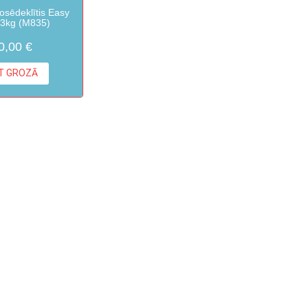
osēdeklītis Easy
13kg (M835)
0,00 €
KT GROZĀ