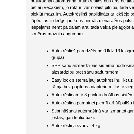
braukšanai automašīnā. Autokrēsliņš būs ērts ne tika
bet arī vecākiem, jo rokturi var nolaist pilnībā, tādā vei
piekļūt mazulim. Autokrēsliņš papildināts ar iekšējo p
tāpēc tas ir derīgs jau kopš pirmās dienas. Šos polste
iespējams ņemt pa daļām ārā, tādā veidā pielāgojot au
izmērus mazuļa augumam.
Autokrēsliņš paredzēts no 0 līdz 13 kilogr
grupa)
SPP sānu aizsardzības sistēma nodrošina 
aizsardzību pret sānu sadursmēm.
Easy lock sistēma ļauj autokrēsliņu likt uz
rāmja bez papildus adapteriem. Tas ir viegli,
Autokrēsliņam ir 3 punktu drošības sistēm
Autokrēsliņa pamatnei piemīt arī šūpulīša f
Stiprināšanai automašīnā var izmantot gan
jostas, gan Isofix bāzi.
Autokrēsliņa svars - 4 kg