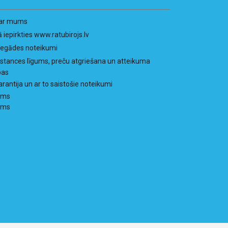
ar mums
ā iepirkties www.ratubirojs.lv
iegādes noteikumi
istances līgums, preču atgriešana un atteikuma
bas
arantija un ar to saistošie noteikumi
ums
ums