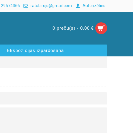
 29574366
ratubirojs@gmail.com
Autorizēties
0 preču(s) - 0,00 €
Ekspozīcijas izpārdošana