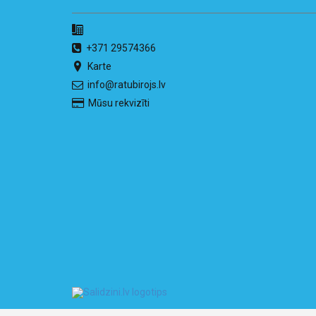
+371 29574366
Karte
info@ratubirojs.lv
Mūsu rekvizīti