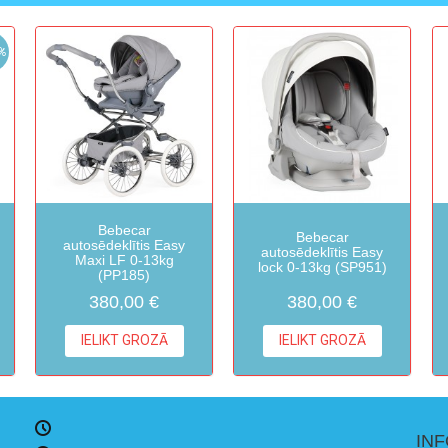
%
Bebecar
Bebecar
autosēdeklītis Easy
autosēdeklītis Easy
Maxi LF 0-13kg
lock 0-13kg (SP951)
(PP185)
380,00 €
380,00 €
IELIKT GROZĀ
IELIKT GROZĀ
IN