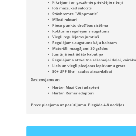
Fiksējami un grozāmie priekšējie riteņi
ļoti mazs, kad salocīts
Stāvbremze "Wippmatic"
Mīksti rokturi
Piecu punktu drošības sistēma
Rokturim regulējams augstums
Viegli regulējams jumtiņš
Regulējams augstums kāju balstam
Materiāli mazgājami 30 grādos
Jumtiņā iestrādāta kabatiņa
Regulējama atzveltne sēžamajai daļai, vairāk
Liels un viegli pieejams iepirkumu grozs
50+ UPF filtri- saules aizsardzībai
Savienojams ar:
Hartan Maxi Cosi adapteri
Hartan Romer adapteri
Prece pieejama uz pasūtījumu. Piegāde 4-8 nedēļas