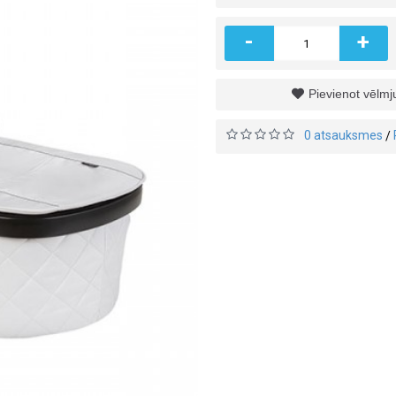
-
+
Pievienot vēlm
0 atsauksmes
/