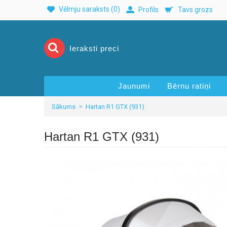
Vēlmju saraksts (
0
)
Profils
Tavs grozs
Jaunumi
Bērnu ratiņi
Sākums
Hartan R1 GTX (931)
Hartan R1 GTX (931)