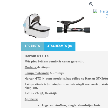
APRAKSTS
ATSAUKSMES (0)
Hartan R1 GTX
Mēs piedāvājam zemākās cenas garantiju
Modelis:
4- riteņu
Rāmja materiāls:
Alumīnijs
Hartan GTX ir jauns modelis, kas cēlies no Hartan GTX bēr
Ratiņu rāmis ir ļoti viegls un ar to ir viegli manevrēt pat
riteņiem.
Ražots Vācijā, Bavārijā.
Apraksts:
Augstas izturības, viegls alumīnija rāmis