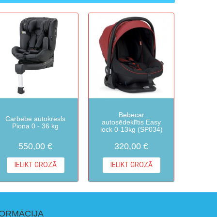
Bebecar
Carbebe autokrēsls
autosēdeklītis Easy
Piona 0 - 36 kg
lock 0-13kg (SP034)
550,00 €
320,00 €
IELIKT GROZĀ
IELIKT GROZĀ
FORMĀCIJA