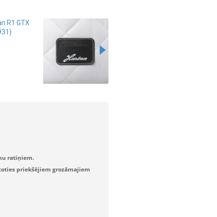
nu ratiņiem.
eicoties priekšējiem grozāmajiem