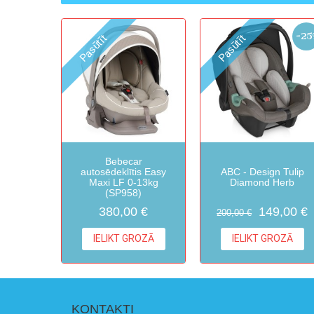
-25
Pasūtīt
Pasūtīt
Bebecar
autosēdeklītis Easy
ABC - Design Tulip
Maxi LF 0-13kg
Diamond Herb
(SP958)
380,00 €
149,00 €
200,00 €
IELIKT GROZĀ
IELIKT GROZĀ
KONTAKTI