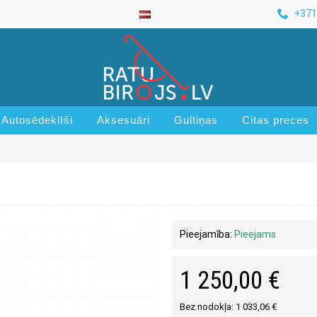
+371
Autosēdeklīši
Aksesuāri
Gultiņas
Citas preces
Pieejamība:
Pieejams
1 250,00 €
Bez nodokļa: 1 033,06 €