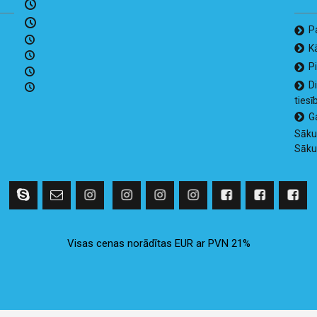
P
K
P
D
tiesī
G
Sāk
Sāk
Visas cenas norādītas EUR ar PVN 21%