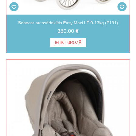
Bebecar autosēdeklītis Easy Maxi LF 0-13kg (P191)
380,00 €
IELIKT GROZĀ