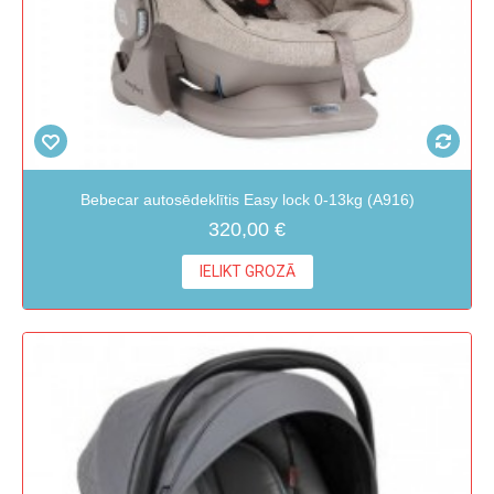
Bebecar autosēdeklītis Easy lock 0-13kg (A916)
320,00 €
IELIKT GROZĀ