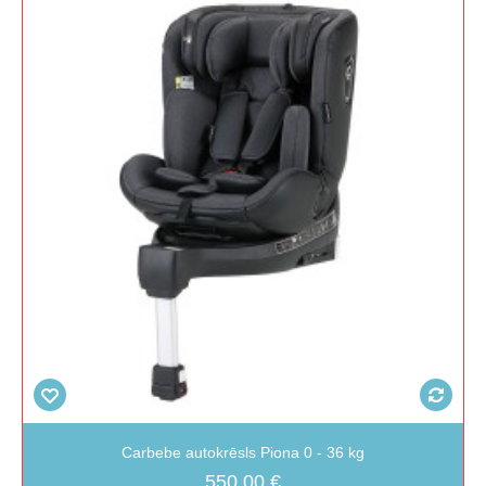
Carbebe autokrēsls Piona 0 - 36 kg
550,00 €