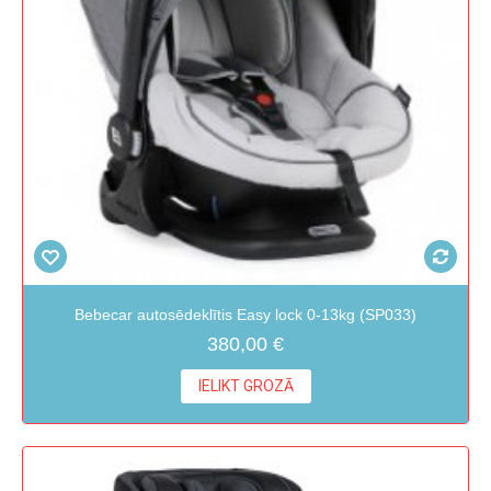
Bebecar autosēdeklītis Easy lock 0-13kg (SP033)
380,00 €
IELIKT GROZĀ