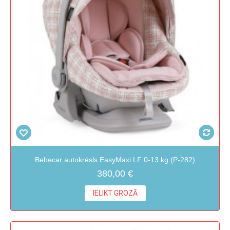
Bebecar autokrēsls EasyMaxi LF 0-13 kg (P-282)
380,00 €
IELIKT GROZĀ