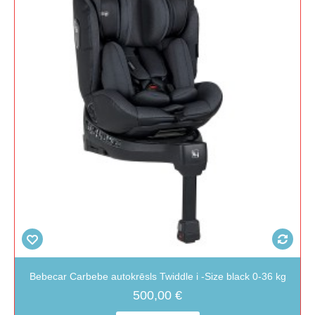
Bebecar Carbebe autokrēsls Twiddle i -Size black 0-36 kg
500,00 €