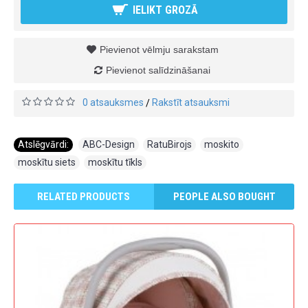
IELIKT GROZĀ
Pievienot vēlmju sarakstam
Pievienot salīdzināšanai
0 atsauksmes
Rakstīt atsauksmi
/
Atslēgvārdi:
ABC-Design
,
RatuBirojs
,
moskito
,
moskītu siets
,
moskītu tīkls
RELATED PRODUCTS
PEOPLE ALSO BOUGHT