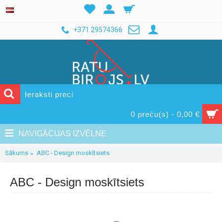
+371 29574366
0 preču(s) - 0,00 €
NAVIGĀCIJAS IZVĒLNE
Sākums
ABC - Design moskītsiets
ABC - Design moskītsiets