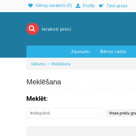
Vēlmju saraksts (
0
)
Profils
Tavs grozs
Jaunumi
Bērnu ratiņi
Sākums
Meklēšana
Meklēšana
Meklēt: