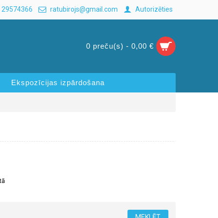
 29574366
ratubirojs@gmail.com
Autorizēties
0 preču(s) - 0,00 €
Ekspozīcijas izpārdošana
tā