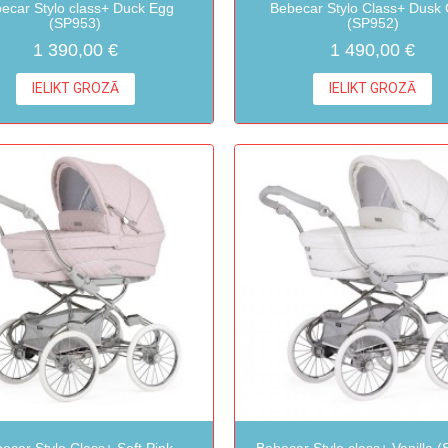
ecar Stylo class+ Duck Egg
Bebecar Stylo Class+ Dusk
(SP953)
(SP952)
1 390,00 €
1 490,00 €
IELIKT GROZĀ
IELIKT GROZĀ
ecar Stylo Class+ Soft Pink
Bebecar Stylo class+ Vanilla 