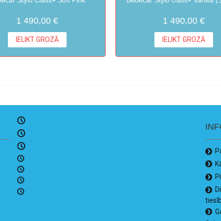
1 490,00 €
1 490,00 €
IELIKT GROZĀ
IELIKT GROZĀ
IN
P
K
P
D
tiesī
G