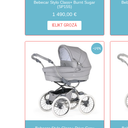
Bebecar Stylo Class+ Burnt Sugar
Beb
(SP155)
1 490,00 €
IELIKT GROZĀ
-14%
Bebecar Stylo Class+ Prive Grey
Beb