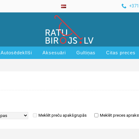
+371
Autosēdeklīši
Aksesuāri
Gultiņas
Citas preces
Meklēt preču apakšgrupās
Meklēt preces apraks