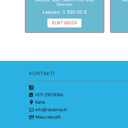
Shimmer
1 590,00 €
1 840,00 €
IELIKT GROZĀ
KONTAKTI
+371 29574366
Karte
info@ratubirojs.lv
Mūsu rekvizīti