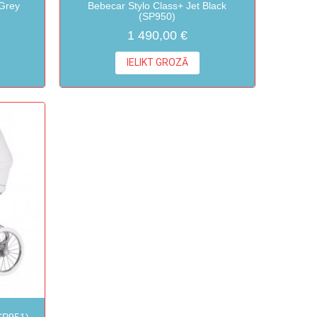
 Grey
Bebecar Stylo Class+ Jet Black
(SP950)
1 490,00 €
IELIKT GROZĀ
(SP951)