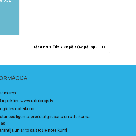
Rāda no 1 līdz 7 kopā 7 (Kopā lapu - 1)
FORMĀCIJA
ar mums
ā iepirkties www.ratubirojs.lv
iegādes noteikumi
istances līgums, preču atgriešana un atteikuma
bas
arantija un ar to saistošie noteikumi