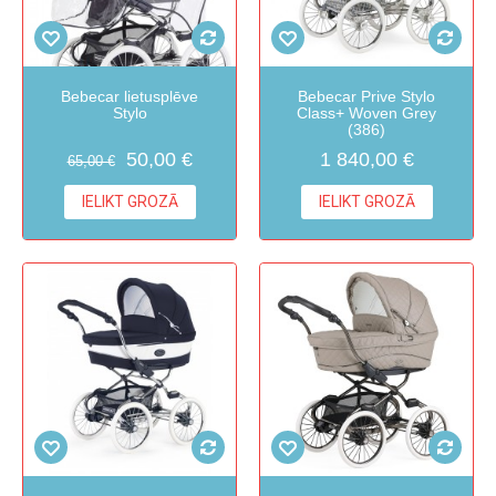
Bebecar lietusplēve
Bebecar Prive Stylo
Stylo
Class+ Woven Grey
(386)
50,00 €
1 840,00 €
65,00 €
IELIKT GROZĀ
IELIKT GROZĀ