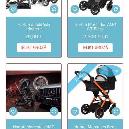
Hartan autokrēsla
Hartan Mercedes AMG
adapteris
GT Black
79,00 €
2 500,00 €
IELIKT GROZĀ
IELIKT GROZĀ
Jaunums
Pasūtīt
Hartan Mercedes AMG
Hartan Mercedes Benz