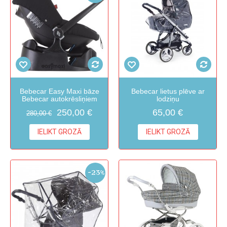
Bebecar Easy Maxi bāze
Bebecar lietus plēve ar
Bebecar autokrēsliņiem
lodziņu
250,00 €
65,00 €
280,00 €
IELIKT GROZĀ
IELIKT GROZĀ
-23%