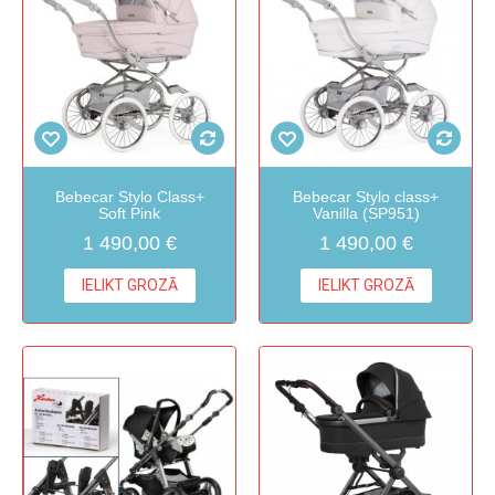
Bebecar Stylo Class+
Bebecar Stylo class+
Soft Pink
Vanilla (SP951)
1 490,00 €
1 490,00 €
IELIKT GROZĀ
IELIKT GROZĀ