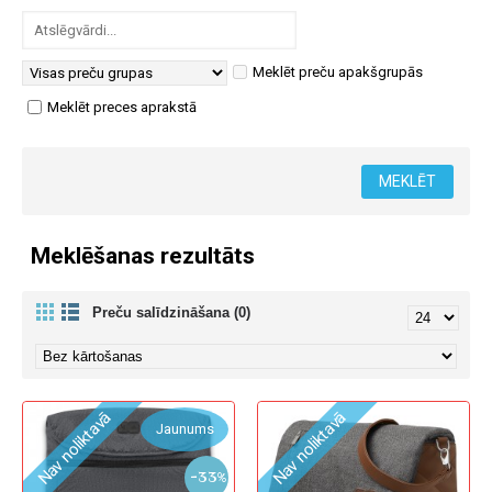
Meklēt preču apakšgrupās
Meklēt preces aprakstā
Meklēšanas rezultāts
Preču salīdzināšana (0)
Nav noliktavā
Nav noliktavā
Jaunums
-33%