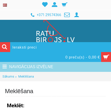
+371 29574366
0 preču(s) - 0,00 €
NAVIGĀCIJAS IZVĒLNE
Sākums
Meklēšana
Meklēšana
Meklēt: