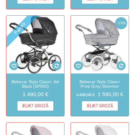
-14%
Pasūtīt
Bebecar Stylo Class+ Jet
Bebecar Stylo Class+
Black (SP950)
Prive Grey Shimmer
1 490,00 €
1 590,00 €
1 840,00 €
IELIKT GROZĀ
IELIKT GROZĀ