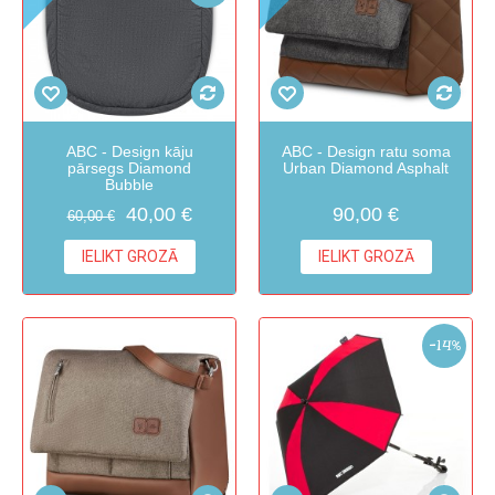
ABC - Design kāju
ABC - Design ratu soma
pārsegs Diamond
Urban Diamond Asphalt
Bubble
40,00 €
90,00 €
60,00 €
IELIKT GROZĀ
IELIKT GROZĀ
-14%