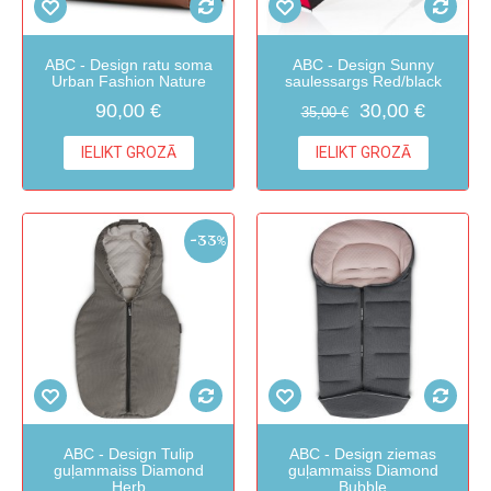
ABC - Design ratu soma
ABC - Design Sunny
Urban Fashion Nature
saulessargs Red/black
90,00 €
30,00 €
35,00 €
IELIKT GROZĀ
IELIKT GROZĀ
-33%
ABC - Design Tulip
ABC - Design ziemas
guļammaiss Diamond
guļammaiss Diamond
Herb
Bubble