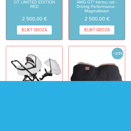
GT LIMITED EDITION
AMG GT² bērtnu rati -
RED
Driving Performance -
Magmabeam
2 500,00 €
2 500,00 €
IELIKT GROZĀ
IELIKT GROZĀ
-23%
Hartan Viva GTR (931)
Kaiser Big double roku
mufi ar aitas vilnu melni
ar antracita krāsas aitas
vilnu