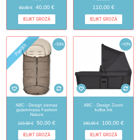
40,00 €
110,00 €
60,00 €
IELIKT GROZĀ
IELIKT GROZĀ
-55%
-47%
Pasūtīt
ABC - Design ziemas
ABC - Design Zoom
guļammaiss Fashion
kulba Ink
Nature
50,00 €
100,00 €
110,00 €
190,00 €
IELIKT GROZĀ
IELIKT GROZĀ