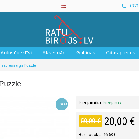
+371
Autosēdeklīši
Aksesuāri
Gultiņas
Citas preces
 saulessargs Puzzle
Puzzle
Pieejamība:
Pieejams
-60%
20,00 €
50,00 €
Bez nodokļa: 16,53 €