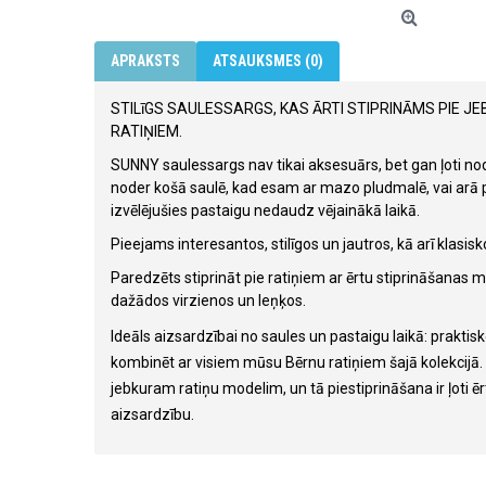
APRAKSTS
ATSAUKSMES (0)
STILīGS SAULESSARGS, KAS ĀRTI STIPRINĀMS PIE 
RATIŅIEM.
SUNNY saulessargs nav tikai aksesuārs, bet gan ļoti noder
noder košā saulē, kad esam ar mazo pludmalē, vai arā p
izvēlējušies pastaigu nedaudz vējainākā laikā.
Pieejams interesantos, stilīgos un jautros, kā arī klasis
Paredzēts stiprināt pie ratiņiem ar ērtu stiprināšanas m
dažādos virzienos un leņķos.
Ideāls aizsardzībai no saules un pastaigu laikā: prakti
kombinēt ar visiem mūsu Bērnu ratiņiem šajā kolekcijā.
jebkuram ratiņu modelim, un tā piestiprināšana ir ļoti ē
aizsardzību.