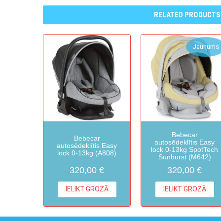
RELATED PRODUCTS
Jaunums
Bebecar
Bebecar
autosēdeklītis Easy
autosēdeklītis Easy
lock 0-13kg SpotTech
lock 0-13kg (A808)
Sunburst (M642)
320,00 €
320,00 €
IELIKT GROZĀ
IELIKT GROZĀ