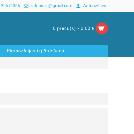
 29574366
ratubirojs@gmail.com
Autorizēties
0 preču(s) - 0,00 €
Ekspozīcijas izpārdošana