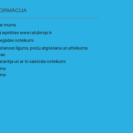
FORMĀCIJA
ar mums
ā iepirkties www.ratubirojs.lv
iegādes noteikumi
istances līgums, preču atgriešana un atteikuma
bas
arantija un ar to saistošie noteikumi
ums
ums