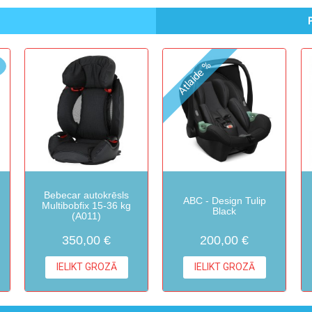
Atlaide %
Bebecar autokrēsls
ABC - Design Tulip
Multibobfix 15-36 kg
Black
(A011)
350,00 €
200,00 €
IELIKT GROZĀ
IELIKT GROZĀ