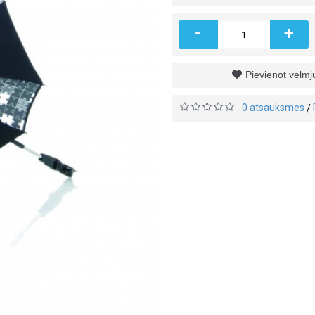
-
+
Pievienot vēlm
0 atsauksmes
/