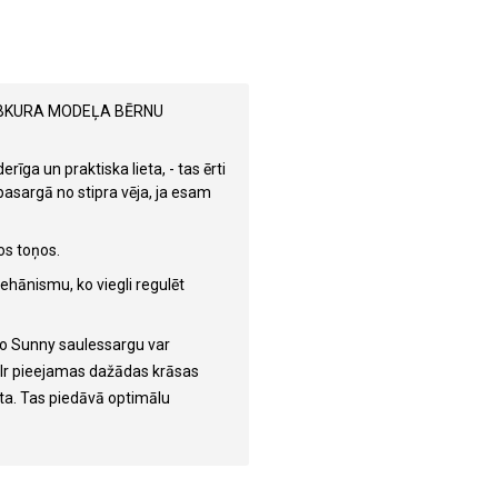
JEBKURA MODEĻA BĒRNU
īga un praktiska lieta, - tas ērti
asargā no stipra vēja, ja esam
kos toņos.
ehānismu, ko viegli regulēt
sko Sunny saulessargu var
 Ir pieejamas dažādas krāsas
rta. Tas piedāvā optimālu