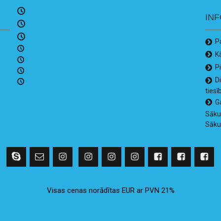
IN
P
K
P
D
tiesī
G
Sāk
Sāk
Visas cenas norādītas EUR ar PVN 21%