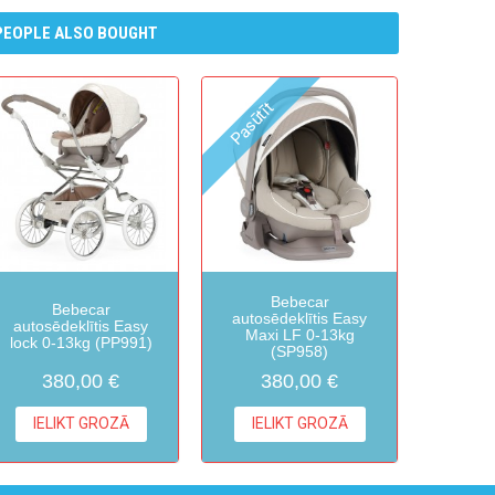
PEOPLE ALSO BOUGHT
Pasūtīt
Bebecar
Bebecar
autosēdeklītis Easy
autosēdeklītis Easy
Maxi LF 0-13kg
lock 0-13kg (PP991)
(SP958)
380,00 €
380,00 €
IELIKT GROZĀ
IELIKT GROZĀ