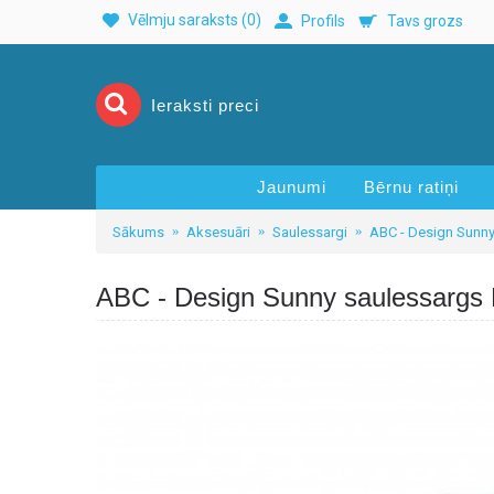
Vēlmju saraksts (
0
)
Profils
Tavs grozs
Jaunumi
Bērnu ratiņi
Sākums
Aksesuāri
Saulessargi
ABC - Design Sunny
ABC - Design Sunny saulessargs 