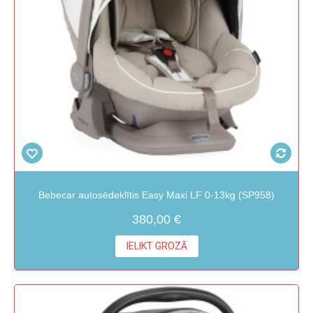
Bebecar autosēdeklītis Easy Maxi LF 0-13kg (SP958)
380,00 €
IELIKT GROZĀ