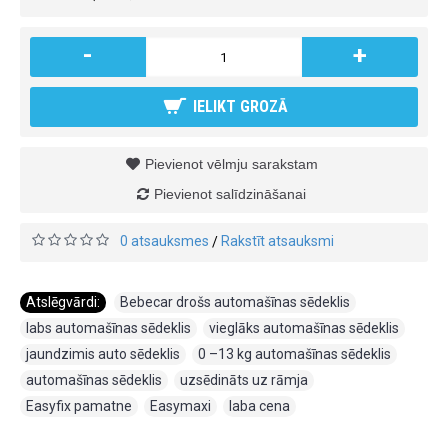
-
+
IELIKT GROZĀ
Pievienot vēlmju sarakstam
Pievienot salīdzināšanai
0 atsauksmes
Rakstīt atsauksmi
/
Atslēgvārdi:
Bebecar drošs automašīnas sēdeklis
,
labs automašīnas sēdeklis
,
vieglāks automašīnas sēdeklis
,
jaundzimis auto sēdeklis
,
0 –13 kg automašīnas sēdeklis
,
automašīnas sēdeklis
,
uzsēdināts uz rāmja
,
Easyfix pamatne
,
Easymaxi
,
laba cena