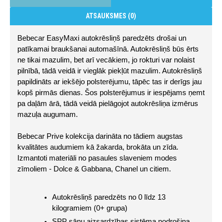
ATSAUKSMES (0)
Bebecar EasyMaxi autokrēsliņš paredzēts drošai un 
patīkamai braukšanai automašīnā. Autokrēsliņš būs ērts 
ne tikai mazulim, bet arī vecākiem, jo rokturi var nolaist 
pilnībā, tādā veidā ir vieglāk piekļūt mazulim. Autokrēsliņš 
papildināts ar iekšējo polsterējumu, tāpēc tas ir derīgs jau 
kopš pirmās dienas. Šos polsterējumus ir iespējams ņemt 
pa daļām ārā, tādā veidā pielāgojot autokrēsliņa izmērus 
mazuļa augumam.
Bebecar Prive kolekcija darināta no tādiem augstas 
kvalitātes audumiem kā žakarda, brokāta un zīda. 
Izmantoti materiāli no pasaules slaveniem modes 
zīmoliem - Dolce & Gabbana, Chanel un citiem. 
Autokrēsliņš paredzēts no 0 līdz 13 
kilogramiem (0+ grupa)
SPP sānu aizsardzības sistēma nodrošina 