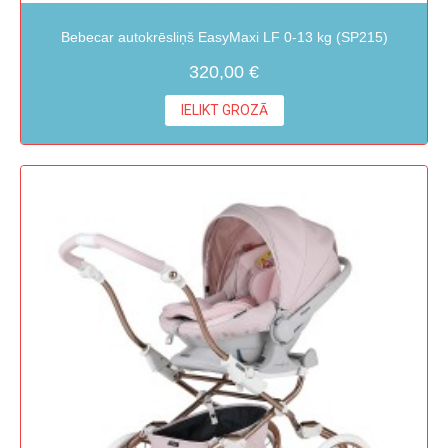
Bebecar autokrēsliņš EasyMaxi LF 0-13 kg (SP215)
320,00 €
IELIKT GROZĀ