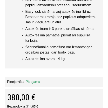
papildu aizsardzību pret sānu sadursmēm.
Easy lock sistēma ļauj autokrēsliņu likt uz 
Bebecar ratu rāmja bez papildus adapteriem. 
Tas ir viegli, ērti un ātri!
Autokrēsliņam ir 3 punktu drošības sistēma.
Autokrēsliņa pamatnei piemīt arī šūpulīša 
funkcija.
Stiprināšanai automašīnā var izmantot gan 
drošības jostas, gan Isofix bāzi.
Autokrēsliņa svars - 4 kg.
Pieejamība:
Pieejams
380,00 €
Bez nodokļa: 314,05 €