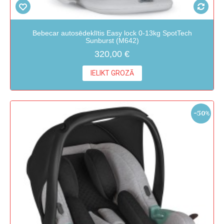
Bebecar autosēdeklītis Easy lock 0-13kg SpotTech
Sunburst (M642)
320,00 €
IELIKT GROZĀ
-50%