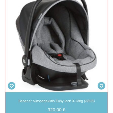
Bebecar autosēdeklītis Easy lock 0-13kg (A808)
320,00 €