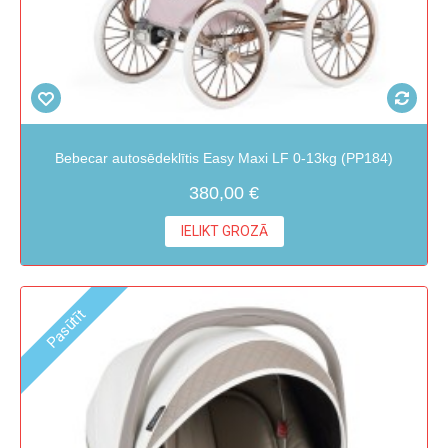
Bebecar autosēdeklītis Easy Maxi LF 0-13kg (PP184)
380,00 €
IELIKT GROZĀ
Pasūtīt