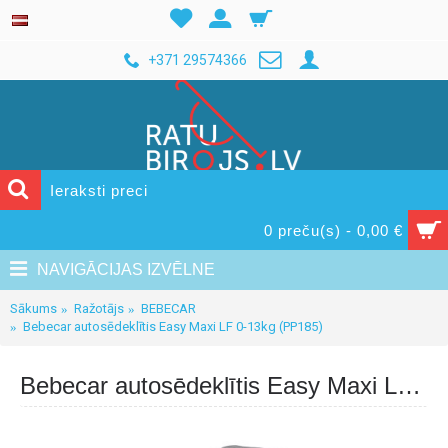
+371 29574366
0 preču(s) - 0,00 €
NAVIGĀCIJAS IZVĒLNE
Sākums
Ražotājs
BEBECAR
Bebecar autosēdeklītis Easy Maxi LF 0-13kg (PP185)
Bebecar autosēdeklītis Easy Maxi LF 0-13kg (PP185)