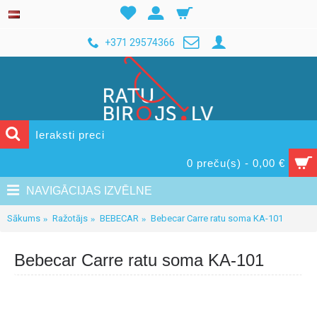
+371 29574366
0 preču(s) - 0,00 €
NAVIGĀCIJAS IZVĒLNE
Sākums
Ražotājs
BEBECAR
Bebecar Carre ratu soma KA-101
Bebecar Carre ratu soma KA-101