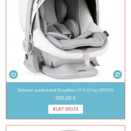
Bebecar autokrēsliņš EasyMaxi LF 0-13 kg (SP215)
320,00 €
IELIKT GROZĀ