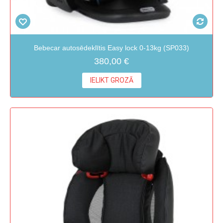
Bebecar autosēdeklītis Easy lock 0-13kg (SP033)
380,00 €
IELIKT GROZĀ