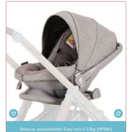
Bebecar autosēdeklītis Easy lock 0-13kg (NP886)