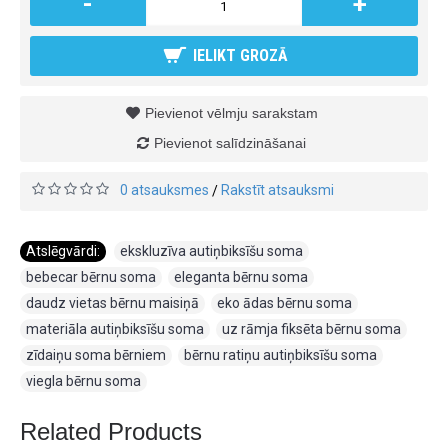
-
+
IELIKT GROZĀ
Pievienot vēlmju sarakstam
Pievienot salīdzināšanai
0 atsauksmes
Rakstīt atsauksmi
/
Atslēgvārdi:
ekskluzīva autiņbiksīšu soma
,
bebecar bērnu soma
,
eleganta bērnu soma
,
daudz vietas bērnu maisiņā
,
eko ādas bērnu soma
,
materiāla autiņbiksīšu soma
,
uz rāmja fiksēta bērnu soma
,
zīdaiņu soma bērniem
,
bērnu ratiņu autiņbiksīšu soma
,
viegla bērnu soma
Related Products