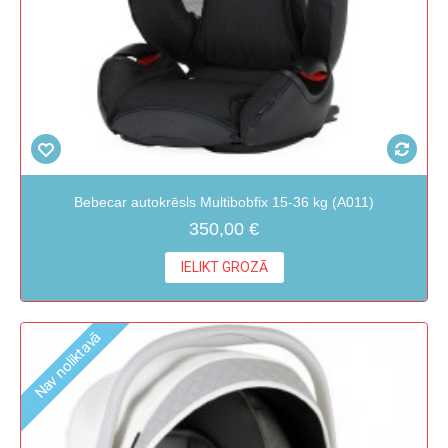
Bebecar autokrēsls Multibobfix 15-36 kg (A011)
350,00 €
IELIKT GROZĀ
Nav noliktavā