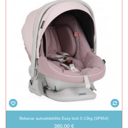
Bebecar autosēdeklītis Easy lock 0-13kg (SP954)
380,00 €