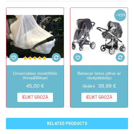
-43%
Universālais moskīttīkls
Bebecar lietus plēve ar
Anna&Mikael
rāvējslēdzēju
45,00 €
39,99 €
70,00 €
IELIKT GROZĀ
IELIKT GROZĀ
RELATED PRODUCTS