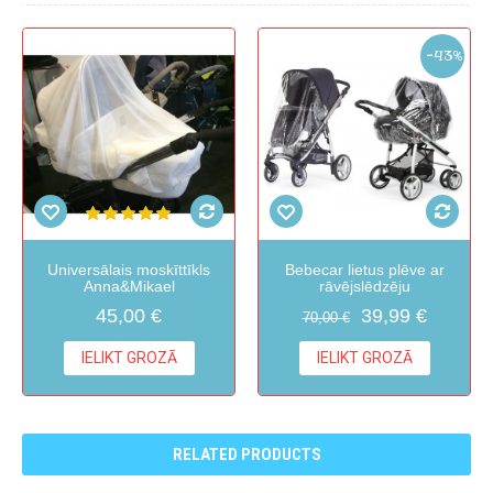
-43%
Universālais moskīttīkls
Bebecar lietus plēve ar
Anna&Mikael
rāvējslēdzēju
45,00 €
39,99 €
70,00 €
IELIKT GROZĀ
IELIKT GROZĀ
RELATED PRODUCTS