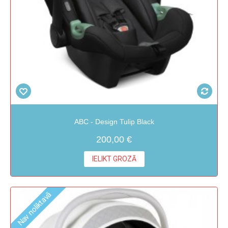
ABC - Design Tulip Black
200,00 €
IELIKT GROZĀ
Nav noliktavā