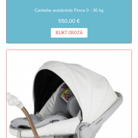
Carbebe autokrēsls Piona 0 - 36 kg
550,00 €
IELIKT GROZĀ