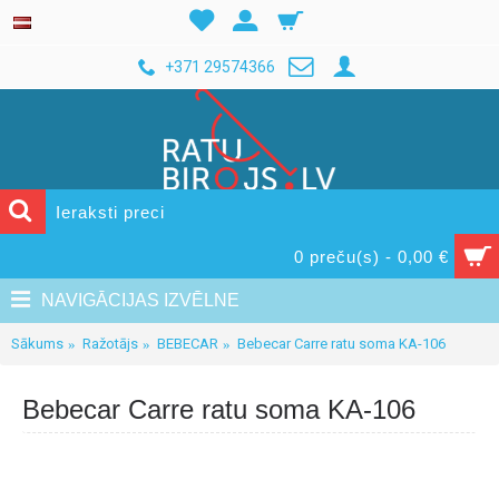
+371 29574366
0 preču(s) - 0,00 €
NAVIGĀCIJAS IZVĒLNE
Sākums
Ražotājs
BEBECAR
Bebecar Carre ratu soma KA-106
Bebecar Carre ratu soma KA-106