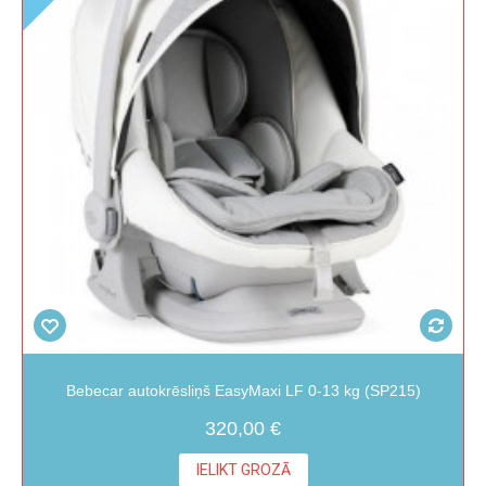
Bebecar autokrēsliņš EasyMaxi LF 0-13 kg (SP215)
320,00 €
IELIKT GROZĀ