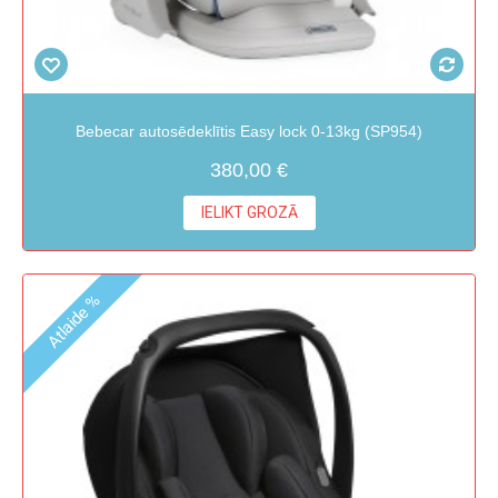
Bebecar autosēdeklītis Easy lock 0-13kg (SP954)
380,00 €
IELIKT GROZĀ
Atlaide %