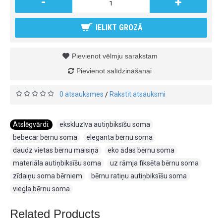
-
+
IELIKT GROZĀ
Pievienot vēlmju sarakstam
Pievienot salīdzināšanai
0 atsauksmes
Rakstīt atsauksmi
/
Atslēgvārdi:
ekskluzīva autiņbiksīšu soma
,
bebecar bērnu soma
,
eleganta bērnu soma
,
daudz vietas bērnu maisiņā
,
eko ādas bērnu soma
,
materiāla autiņbiksīšu soma
,
uz rāmja fiksēta bērnu soma
,
zīdaiņu soma bērniem
,
bērnu ratiņu autiņbiksīšu soma
,
viegla bērnu soma
Related Products