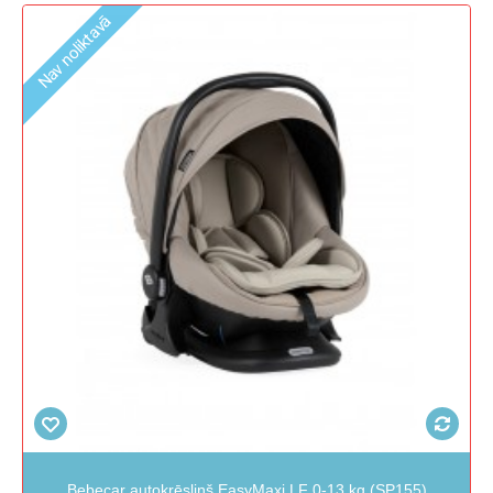
Nav noliktavā
Bebecar autokrēsliņš EasyMaxi LF 0-13 kg (SP155)