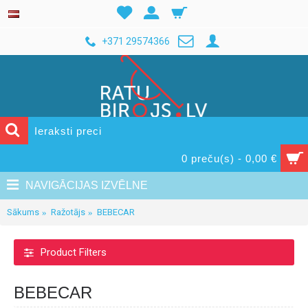
+371 29574366
0 preču(s) - 0,00 €
NAVIGĀCIJAS IZVĒLNE
Sākums
Ražotājs
BEBECAR
Product Filters
BEBECAR