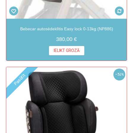
Bebecar autosēdeklītis Easy lock 0-13kg (NP886)
380,00 €
IELIKT GROZĀ
-31%
Pasūtīt