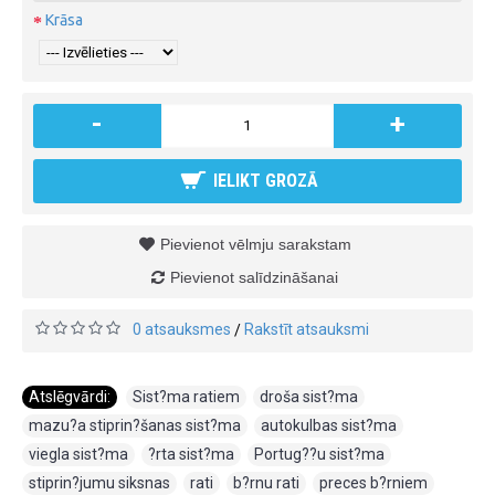
Krāsa
-
+
IELIKT GROZĀ
Pievienot vēlmju sarakstam
Pievienot salīdzināšanai
0 atsauksmes
Rakstīt atsauksmi
/
Atslēgvārdi:
Sist?ma ratiem
,
droša sist?ma
,
mazu?a stiprin?šanas sist?ma
,
autokulbas sist?ma
,
viegla sist?ma
,
?rta sist?ma
,
Portug??u sist?ma
,
stiprin?jumu siksnas
,
rati
,
b?rnu rati
,
preces b?rniem
,