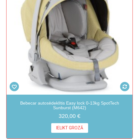
Bebecar autosēdeklītis Easy lock 0-13kg SpotTech
Sunburst (M642)
320,00 €
IELIKT GROZĀ