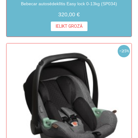
Bebecar autosēdeklītis Easy lock 0-13kg (SP034)
320,00 €
IELIKT GROZĀ
-25%