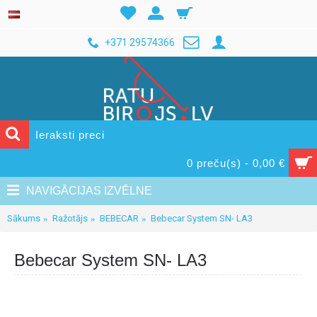
+371 29574366
0 preču(s) - 0,00 €
NAVIGĀCIJAS IZVĒLNE
Sākums
Ražotājs
BEBECAR
Bebecar System SN- LA3
Bebecar System SN- LA3