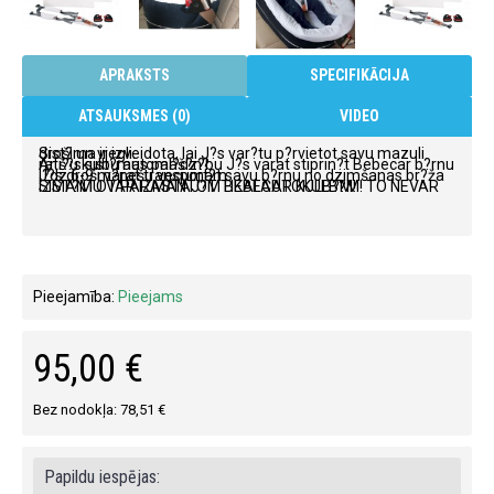
APRAKSTS
SPECIFIKĀCIJA
ATSAUKSMES (0)
VIDEO
Sist?ma ir izveidota, lai J?s var?tu p?rvietot savu mazuli droši un viegli.
Ar š?s sist?mas pal?dz?bu J?s varat stiprin?t Bebecar b?rnu rati?u kulbu automaš?n?.
J?s droši varat transport?t savu b?rnu no dzimšanas br?ža l?dz 6-9 m?nešu vecumam.
SIST?MU VAR IZMANTOT TIKAI AUTOKULB?M! TO NEVAR IZMANTOT PARASTAJ?M BEBECAR KULB?M!
Pieejamība:
Pieejams
95,00 €
Bez nodokļa: 78,51 €
Papildu iespējas: