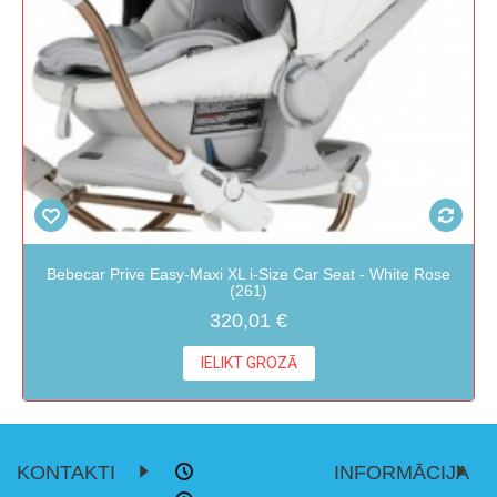
Bebecar Prive Easy-Maxi XL i-Size Car Seat - White Rose
(261)
320,01 €
IELIKT GROZĀ
KONTAKTI
INFORMĀCIJA