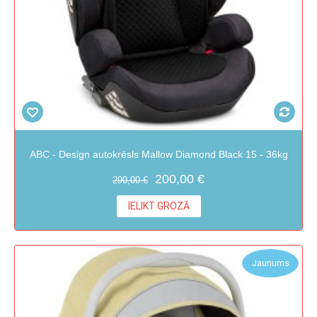
ABC - Design autokrēsls Mallow Diamond Black 15 - 36kg
200,00 €
290,00 €
IELIKT GROZĀ
Jaunums