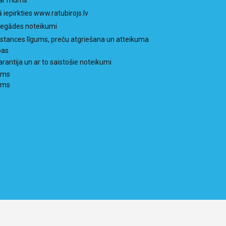
ā iepirkties www.ratubirojs.lv
iegādes noteikumi
istances līgums, preču atgriešana un atteikuma
bas
arantija un ar to saistošie noteikumi
ums
ums