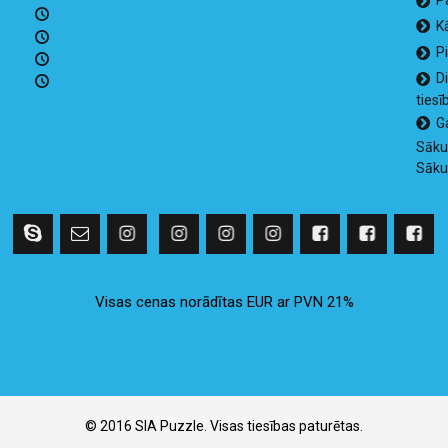
K
P
D
tiesī
G
Sāk
Sāk
Visas cenas norādītas EUR ar PVN 21%
© 2016 SIA Puzzle. Visas tiesības paturētas.