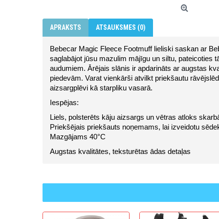
APRAKSTS
ATSAUKSMES (0)
Bebecar Magic Fleece Footmuff lieliski saskan ar Beb
saglabājot jūsu mazulim mājīgu un siltu, pateicoties t
audumiem. Ārējais slānis ir apdarināts ar augstas kval
piedevām. Varat vienkārši atvilkt priekšautu rāvējslēd
aizsargplēvi kā starpliku vasarā.
Iespējas:
Liels, polsterēts kāju aizsargs un vētras atloks skar
Priekšējais priekšauts noņemams, lai izveidotu sēdek
Mazgājams 40°C
Augstas kvalitātes, teksturētas ādas detaļas