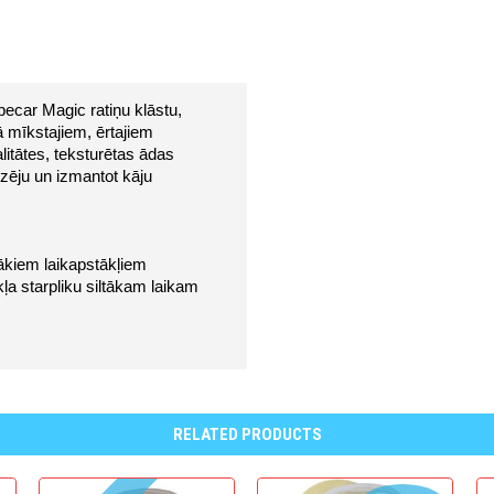
ecar Magic ratiņu klāstu, 
ā mīkstajiem, ērtajiem 
itātes, teksturētas ādas 
zēju un izmantot kāju 
bākiem laikapstākļiem
ļa starpliku siltākam laikam
RELATED PRODUCTS