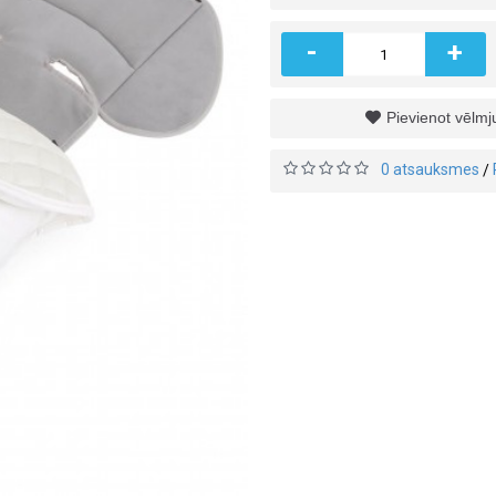
-
+
Pievienot vēlm
0 atsauksmes
/