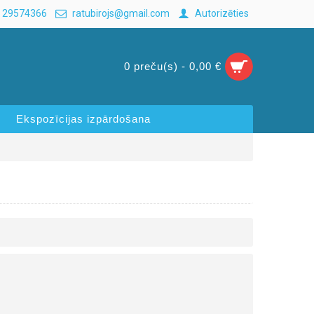
 29574366
ratubirojs@gmail.com
Autorizēties
0 preču(s) - 0,00 €
Ekspozīcijas izpārdošana