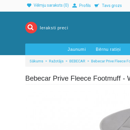
Vēlmju saraksts (
0
)
Profils
Tavs grozs
Jaunumi
Bērnu ratiņi
Sākums
Ražotājs
BEBECAR
Bebecar Prive Fleece F
Bebecar Prive Fleece Footmuff - 