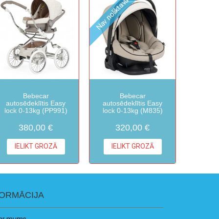
Nav noliktavā
Bebecar
Bebecar
autosēdeklītis Easy
autosēdeklītis Easy
lock 0-13kg (PP991)
lock 0-13kg (M835)
380,00 €
320,00 €
IELIKT GROZĀ
IELIKT GROZĀ
FORMĀCIJA
ar mums