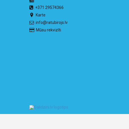
+371 29574366
Karte
info@ratubirojs.lv
Mūsu rekvizīti