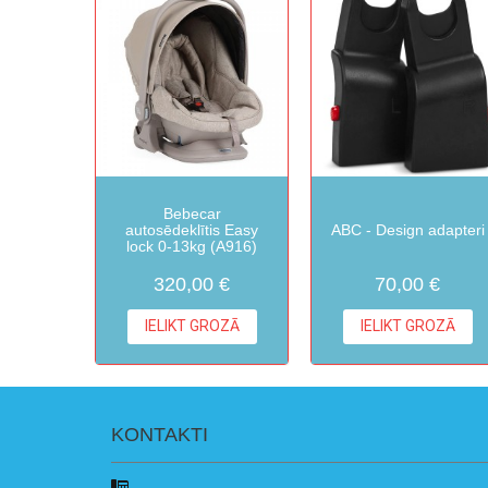
Bebecar
autosēdeklītis Easy
ABC - Design adapteri
lock 0-13kg (A916)
320,00 €
70,00 €
IELIKT GROZĀ
IELIKT GROZĀ
KONTAKTI