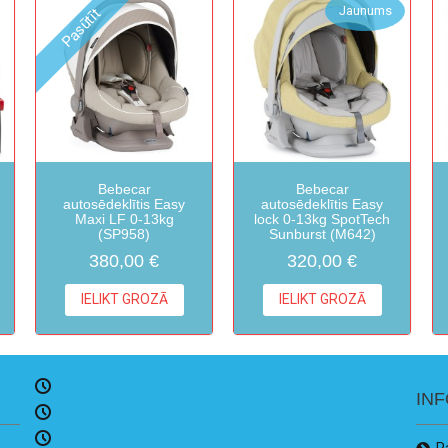
Jaunums
Pasūtīt
Bebecar
Bebecar
autosēdeklītis Easy
autosēdeklītis Easy
Maxi LF 0-13kg
lock 0-13kg SpotTech
(SP958)
Sunburst (M642)
380,00 €
320,00 €
IELIKT GROZĀ
IELIKT GROZĀ
IN
P