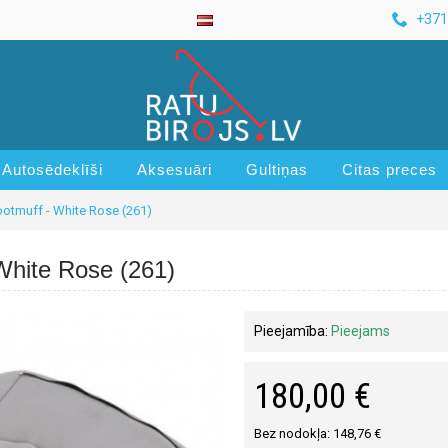
+371
Autosēdeklīši
Aksesuāri
Gultiņas
Citas preces
ootmuff - White Rose (261)
White Rose (261)
Pieejamība:
Pieejams
180,00 €
Bez nodokļa: 148,76 €