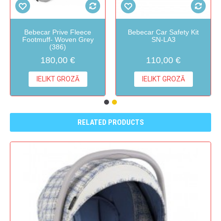
Bebecar Prive Fleece
Bebecar Car Safety Kit
Footmuff- Woven Grey
SN-LA3
(386)
180,00 €
110,00 €
IELIKT GROZĀ
IELIKT GROZĀ
RELATED PRODUCTS