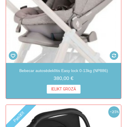
Bebecar autosēdeklītis Easy lock 0-13kg (NP886)
380,00 €
IELIKT GROZĀ
-25%
Pasūtīt