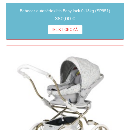
Bebecar autosēdeklītis Easy lock 0-13kg (SP951)
380,00 €
IELIKT GROZĀ