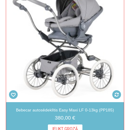
Bebecar autosēdeklītis Easy Maxi LF 0-13kg (PP185)
380,00 €
IELIKT GROZĀ