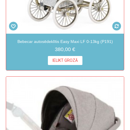
Bebecar autosēdeklītis Easy Maxi LF 0-13kg (P191)
380,00 €
IELIKT GROZĀ