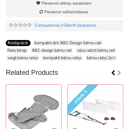
Pievienot vēlmju sarakstam
Pievienot salīdzināšanai
0 atsauksmes
Rakstīt atsauksmi
/
Atslēgvārdi:
kompakti-ērti-ABC-Design-bērnu-rati
,
Ratu birojs
,
ABC-design bērnu rati
,
vācu ražoti bērnu rati
,
viegli bērnu ratiņi
,
kompakti bērnu ratiņi
,
bērnu ratiņi 2in1
Related Products
Atlaide %