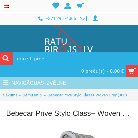
+371 29574366
0 preču(s) - 0,00 €
NAVIGĀCIJAS IZVĒLNE
Sākums
Bērnu ratiņi
Bebecar Prive Stylo Class+ Woven Grey (386)
Bebecar Prive Stylo Class+ Woven Grey (386)