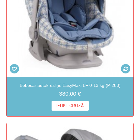
Bebecar autokrēsliņš EasyMaxi LF 0-13 kg (P-283)
380,00 €
IELIKT GROZĀ