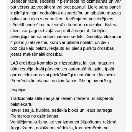
Bebecar ratiņu sēdeklis ir piemērots no dzimšanas un var 
būt vērsts uz vecākiem vai pret pasauli. Lielie sānu paneļi 
ir pilnīgi stingri, nodrošinot aizsardzību un atbalstu mazuļa 
galvai un kakla skriemeļiem. Ievērojams polsterējums 
sēdeklī nodrošina maksimālu komfortu mazulim. Bufera 
stieni var pagriezt vaļā vai pilnībā noņemt, tādējādi 
atvieglojot bērna nosēdināšanu sēdeklī. Sēdekļa blokam ir 
4 pozīciju atzveltne, kuru var pilnībā noliekt, un divu 
pozīciju kāju balsts. Iekļauts arī piecu punktu drošības 
jostas maksimālai drošībai.
LA3 drošības komplekts ir izstrādāts, lai jūsu mazulim 
būtu iespēja droši pārvietoties automašīnā, guļot, īpaši 
garos ceļojumos vai priekšlaicīgi dzimušiem zīdaiņiem. 
Piemērots lietošanai no dzimšanas līdz aptuveni 9kg.
Iespējas:
Tradicionāla stila šasija ar lieliem riteņiem un atsperoto 
balstiekārtu
Ietver šasija, kulbiņa, sēdekļa bloks un lietus pārsegs
Piemērots no dzimšanas
Ventilējama kulbiņa, ko var izmantot šūpošanas režīmā
Apgriežams, nolaižams sēdeklis, kas piemērots no 