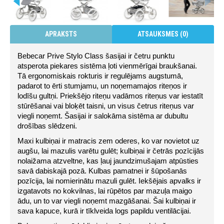
APRAKSTS
ATSAUKSMES (0)
Bebecar Prive Stylo Class šasijai ir četru punktu 
atsperota piekares sistēma ļoti vienmērīgai braukšanai. 
Tā ergonomiskais rokturis ir regulējams augstumā, 
padarot to ērti stumjamu, un noņemamajos riteņos ir 
lodīšu gultņi. Priekšējo riteņu vadāmos riteņus var iestatīt 
stūrēšanai vai bloķēt taisni, un visus četrus riteņus var 
viegli noņemt. Šasijai ir salokāma sistēma ar dubultu 
drošības slēdzeni.
Maxi kulbiņai ir matracis zem oderes, ko var novietot uz 
augšu, lai mazulis varētu gulēt; kulbiņai ir četrās pozīcijās 
nolaižama atzveltne, kas ļauj jaundzimušajam atpūsties 
savā dabiskajā pozā. Kulbas pamatnei ir šūpošanās 
pozīcija, lai nomierinātu mazuli gulēt. Iekšējais apvalks ir 
izgatavots no kokvilnas, lai rūpētos par mazuļa maigo 
ādu, un to var viegli noņemt mazgāšanai. Šai kulbiņai ir 
sava kapuce, kurā ir tīklveida logs papildu ventilācijai.