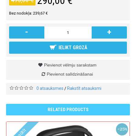
290,00 €
Bez nodokļa: 239,67 €
-
+
IELIKT GROZĀ
Pievienot vēlmju sarakstam
Pievienot salīdzināšanai
0 atsauksmes
Rakstīt atsauksmi
/
RELATED PRODUCTS
-25%
Pasūtīt