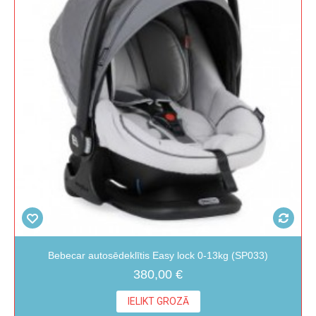
Bebecar autosēdeklītis Easy lock 0-13kg (SP033)
380,00 €
IELIKT GROZĀ