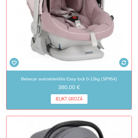
Bebecar autosēdeklītis Easy lock 0-13kg (SP954)
380,00 €
IELIKT GROZĀ