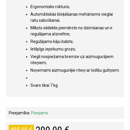
Ergonomisks rokturis;
Automātiskās bloķēšanas mehānisms vieglai
ratu salocīšanai;
Mīksts sēdeklis piemērots no dzimšanas un ir
regulējama atzveltne;
Regulājams kāju balsts;
Ietilpīgs iepirkumu grozs;
Viegli nospiežama bremze uz aizmugurājiem
riteņiem;
Noņemami aizmugurējie riteņi ar lodīšu gultņiem.
Svars tikai 7 kg
Pieejamība:
Pieejams
495,00 €