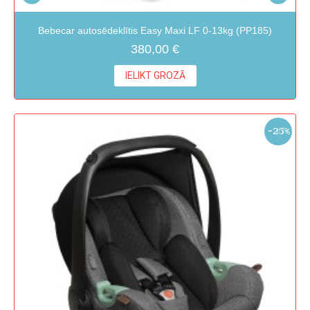
Bebecar autosēdeklītis Easy Maxi LF 0-13kg (PP185)
380,00 €
IELIKT GROZĀ
-25%