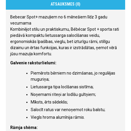
ATSAUKSMES (0)
Bebecar Spot+ mazuļiem no 6 mēnešiem līdz 3 gadu
vecumama
Kombinējot stilu un praktiskumu, Bébécar Spot + sporta rati
piedāvā kompaktu lietussarga salocīšanas veidu,
ergonomiskās īpašības, vieglu, bet izturīgu rāmi, stilīgu
dizainu un ērtas funkcijas, kuras ir izstrādātas, ņemot vērā
jūsu mazuļa komfortu.
Galvenie raksturlielumi:
Piemērots bērniem no dzimšanas, jo regulējas
muguriņa;
Lietussarga tipa locīšanas sistīma;
Noņemami riteņi ar lodīšu gultņiem;
Mīksts, ērts sēdeklis;
Salocīt ratus var nenoņemot roku balstu;
Viegls hroma alumīnija rāmis.
Rāmja shēma: