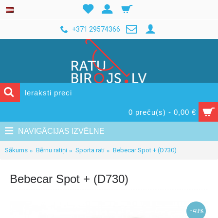
+371 29574366
0 preču(s) - 0,00 €
NAVIGĀCIJAS IZVĒLNE
Sākums
Bērnu ratiņi
Sporta rati
Bebecar Spot + (D730)
Bebecar Spot + (D730)
-41%